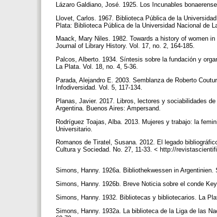
Lázaro Galdiano, José. 1925. Los Incunables bonaerens
Llovet, Carlos. 1967. Biblioteca Pública de la Universid
Plata: Biblioteca Pública de la Universidad Nacional de L
Maack, Mary Niles. 1982. Towards a history of women in lib
Journal of Library History. Vol. 17, no. 2, 164-185.
Palcos, Alberto. 1934. Síntesis sobre la fundación y orga
La Plata. Vol. 18, no. 4, 5-36.
Parada, Alejandro E. 2003. Semblanza de Roberto Couture
Infodiversidad. Vol. 5, 117-134.
Planas, Javier. 2017. Libros, lectores y sociabilidades de 
Argentina. Buenos Aires: Ampersand.
Rodríguez Toajas, Alba. 2013. Mujeres y trabajo: la femin
Universitario.
Romanos de Tiratel, Susana. 2012. El legado bibliográfic
Cultura y Sociedad. No. 27, 11-33. < http://revistascienti
Simons, Hanny. 1926a. Bibliothekwessen in Argentinien. S
Simons, Hanny. 1926b. Breve Noticia sobre el conde Keyse
Simons, Hanny. 1932. Bibliotecas y bibliotecarios. La Pl
Simons, Hanny. 1932a. La biblioteca de la Liga de las Nac