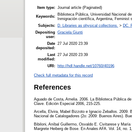
Item type:
Journal article (Paginated)
Biblioteca Pública, Universidad Nacional de 
Keywords:
Inmigración científica, Argentina, Feminist s
Subjects:
D. Libraries as physical collections.
>
DC. P
Depositing
Graciela Giunti
user:
Date
27 Jul 2020 23:39
deposited:
Last
27 Jul 2020 23:39
modified:
URI:
http://hdl.handle.net/10760/40196
Check full metadata for this record
References
Aguado de Costa, Amelia. 2006. La Biblioteca Pública de 
Clave. Edición Especial 2006, 215-225.
Arcella, Elvira, Mabel Bizzoto e Ignacio Zeballos. 2009. 
Nacional de Catalogadores (2o: 2009: Buenos Aires). Buen
Bibiloni, Aníbal Guillermo, Osvaldo E. Civitarese y María
Margrete Heiberg de Bose. En Anales AFA. Vol. 14, no. 1