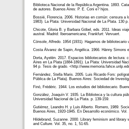
Biblioteca Nacional de la República Argentina. 1893. Cata
de autores. Buenos Aires: P. E. Coni e? hijos.
Bossié, Florencia. 2006. Historias en común: censura a los
1983). La Plata: Universidad Nacional de La Plata. 130 p
Chicote, Gloria B. y Barbara Göbel, eds. 2011. Ideas viaj
austral. Madrid: Iberoamericana; Frankfurt: Vervuert.
Cónsole, Alfredo. 1954 (1931). Hagamos de bibliotecario 
Costa Álvarez de Sapin, Angélica. 1966. Hänny Simons en
Dorta, Ayelén. 2017. Espacios bibliotecarios de lectura: c
Aires en La Plata (1884-1891). La Plata: Universidad Na
94 p. Tesis de grado. <http://www.memoria.fahce.unlp.edu
Fernández, Stella Maris. 2005. Luis Ricardo Fors: polígraf
Pública de La Plata). Buenos Aires: Sociedad de Investig
Finó, Frédéric. 1944. Los estudios del bibliotecario. Bue
González, Joaquín V. 1935. La Biblioteca y la cultura p
Universidad Nacional de La Plata. p. 139-159.
Gutiérrez, Leandro H. y Luis Alberto. Romero, 1989. Socie
Buenos Aires, 1920-1945. En Desarrollo económico. Vol. 
Hildebrand, Suzanne. 2000. Library feminism and library w
and Culture. Vol. 35, no. 1, 51-65.