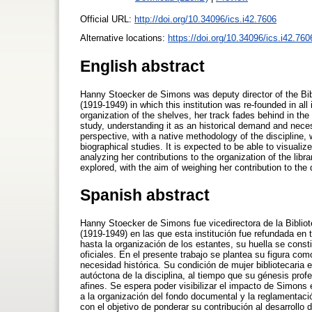
Official URL:
http://doi.org/10.34096/ics.i42.7606
Alternative locations:
https://doi.org/10.34096/ics.i42.760
English abstract
Hanny Stoecker de Simons was deputy director of the Bib
(1919-1949) in which this institution was re-founded in al
organization of the shelves, her track fades behind in the 
study, understanding it as an historical demand and neces
perspective, with a native methodology of the discipline,
biographical studies. It is expected to be able to visual
analyzing her contributions to the organization of the libr
explored, with the aim of weighing her contribution to the 
Spanish abstract
Hanny Stoecker de Simons fue vicedirectora de la Bibliot
(1919-1949) en las que esta institución fue refundada en 
hasta la organización de los estantes, su huella se cons
oficiales. En el presente trabajo se plantea su figura c
necesidad histórica. Su condición de mujer bibliotecaria
autóctona de la disciplina, al tiempo que su génesis prof
afines. Se espera poder visibilizar el impacto de Simons 
a la organización del fondo documental y la reglamentaci
con el objetivo de ponderar su contribución al desarrollo 