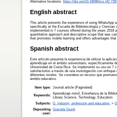
Alternative locations:
https://doi.org/10.34096/ics.i42.739
English abstract
This article presents the experience of using WhatsApp as
specifically at the Escuela de Bibliotecología y Ciencias
implemented in 7 courses offered during the years 2018 an
quantitative approach and descriptive scope that was carri
that promotes mobile learning and offers advantages that 
Spanish abstract
Este artículo presenta la experiencia de utilizar la apl
aprendizaje en el ámbito universitario, específicamente d
Universidad de Costa Rica. Se implementó su uso en 7 c
satisfactorios a través de una investigación con enfoque 
diferentes niveles. Se considera un recurso que promuev
ámbito educativo.
Item type:
Journal article (Paginated)
Aprendizaje móvil, Enseñanza de la Biblio
Keywords:
Library Science, Technology, Education
Subjects:
G. Industry, profession and education.
>
G
Depositing
Graciela Giunti
user: