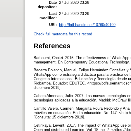
Date
27 Jul 2020 23:29
deposited:
Last
27 Jul 2020 23:29
modified:
URI:
http://hdl.handle.net/10760/40199
Check full metadata for this record
References
Barhoumi, Chokri. 2015. The effectiveness of WhatsApp mo
management. En Contemporary Educational Technology. V
Becerra Polanco, Manuel, Felipe Hernández González y S
WhatsApp como estrategia didáctica para la práctica de 
Congreso Internacional. Educación y Tecnología desde u
Riobamba, Ecuador: EDUTEC. <https://pdfs.semanticscho
diciembre 2019].
Cabero Almenara, Julio. 2007. Las nuevas tecnologías en
tecnologías aplicadas a la educación. Madrid: McGrawHill
Cantillo Valero, Carmen, Margarita Roura Redondo y Ana 
móviles en educación. En La educación. No. 147. <http:
[Consulta: 15 diciembre 2019].
Cetinkaya, Levent. 2017. The impact of WhatsApp use on
Open and distributed Learning. Vol. 18, no. 7. <https://do