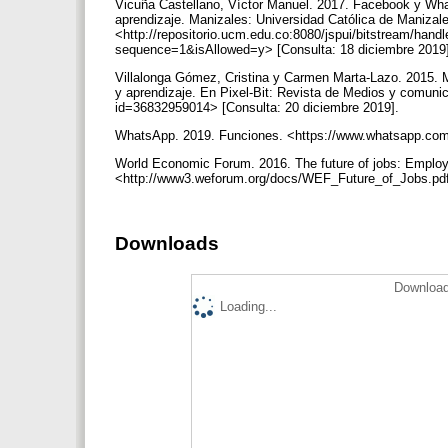
Vicuña Castellano, Víctor Manuel. 2017. Facebook y W
aprendizaje. Manizales: Universidad Católica de Manizale
<http://repositorio.ucm.edu.co:8080/jspui/bitstream/h
sequence=1&isAllowed=y> [Consulta: 18 diciembre 2019
Villalonga Gómez, Cristina y Carmen Marta-Lazo. 2015. 
y aprendizaje. En Pixel-Bit: Revista de Medios y comunic
id=36832959014> [Consulta: 20 diciembre 2019].
WhatsApp. 2019. Funciones. <https://www.whatsapp.com/
World Economic Forum. 2016. The future of jobs: Employmen
<http://www3.weforum.org/docs/WEF_Future_of_Jobs.pdf 
Downloads
Download
Loading...