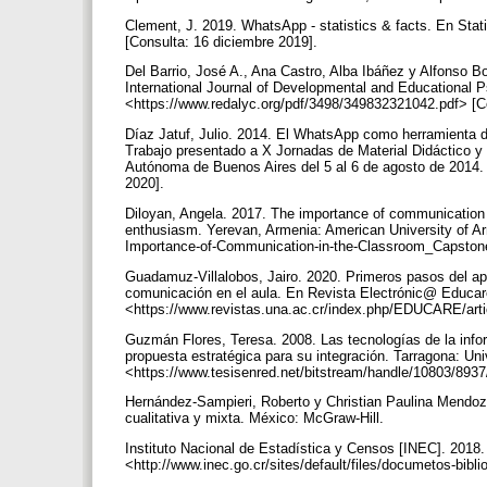
Clement, J. 2019. WhatsApp - statistics & facts. En Stat
[Consulta: 16 diciembre 2019].
Del Barrio, José A., Ana Castro, Alba Ibáñez y Alfonso 
International Journal of Developmental and Educational P
<https://www.redalyc.org/pdf/3498/349832321042.pdf> [C
Díaz Jatuf, Julio. 2014. El WhatsApp como herramienta de
Trabajo presentado a X Jornadas de Material Didáctico y
Autónoma de Buenos Aires del 5 al 6 de agosto de 2014. <
2020].
Diloyan, Angela. 2017. The importance of communication 
enthusiasm. Yerevan, Armenia: American University of Ar
Importance-of-Communication-in-the-Classroom_Capstone
Guadamuz-Villalobos, Jairo. 2020. Primeros pasos del 
comunicación en el aula. En Revista Electrónic@ Educare.
<https://www.revistas.una.ac.cr/index.php/EDUCARE/arti
Guzmán Flores, Teresa. 2008. Las tecnologías de la inf
propuesta estratégica para su integración. Tarragona: Unive
<https://www.tesisenred.net/bitstream/handle/10803/89
Hernández-Sampieri, Roberto y Christian Paulina Mendoza 
cualitativa y mixta. México: McGraw-Hill.
Instituto Nacional de Estadística y Censos [INEC]. 2018.
<http://www.inec.go.cr/sites/default/files/documetos-bibl