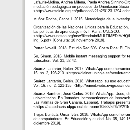
Lafaurie-Molina, Andrea Milena, Paola Andrea Sinning-
mediación pedagógica en procesos de Orientación Socio 
<http://www.scielo.org.co/pdf/eded/v21n2/0123-1294-ede
Muñoz Rocha, Carlos I. 2015. Metodología de la investig
Organización de las Naciones Unidas para la Educación,
las políticas de aprendizaje móvil. París: UNESCO.
<http://www.unesco.org/new/fileadmin/MULTIMEDIA/HQ
ing_S.pdf> [Consulta: 10 noviembre 2019].
Porter Novelli. 2018. Estudio Red 506. Costa Rica: El Fi
So, Simon. 2016. Mobile instant messaging support for te
Education. Vol. 31, 32-42.
Suárez Lantarón, Belén. 2017. WhatsApp como herramient
15, no. 2, 193-210. <https://dialnet.unirioja.es/servlet/
Suárez Lantarón, Belén. 2018. Whatsapp: su uso educati
Vol. 16, no. 2, 121-135. <http://reined.webs.uvigo.es/ind
Suárez Ramírez, José Carlos. 2018. WhatsApp: Usos, dime
universitarios. En Jornadas Iberoamericanas de Innovaci
Las Palmas de Gran Canaria, España). Trabajos present
<https://accedacris.ulpgc.es/bitstream/10553/52679/2/
Trejos Buriticá, Omar Iván. 2018. WhatsApp como herram
de computadores. En Educación y ciudad. No. 35, 149-158.
diciembre 2019].