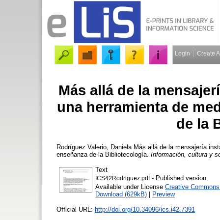
Login
Create 
Más allá de la mensaje
una herramienta de med
de la 
Rodríguez Valerio, Daniela
Más allá de la mensajería ins
enseñanza de la Bibliotecología.
Información, cultura y s
Text
- Published version
ICS42Rodriguez.pdf
Available under License
Creative Commons A
Download (629kB)
|
Preview
Official URL:
http://doi.org/10.34096/ics.i42.7391