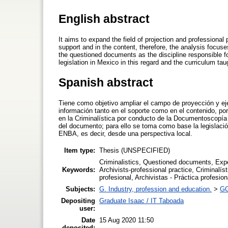
English abstract
It aims to expand the field of projection and professional 
support and in the content, therefore, the analysis focuses
the questioned documents as the discipline responsible for
legislation in Mexico in this regard and the curriculum ta
Spanish abstract
Tiene como objetivo ampliar el campo de proyección y ejer
información tanto en el soporte como en el contenido, por e
en la Criminalística por conducto de la Documentoscopía 
del documento; para ello se toma como base la legislació
ENBA, es decir, desde una perspectiva local.
Item type:
Thesis (UNSPECIFIED)
Criminalistics, Questioned documents, Exper
Keywords:
Archivists-professional practice, Criminalí
profesional, Archivistas - Práctica profesion
Subjects:
G. Industry, profession and education.
>
GG
Depositing
Graduate Isaac / IT Taboada
user:
Date
15 Aug 2020 11:50
deposited: