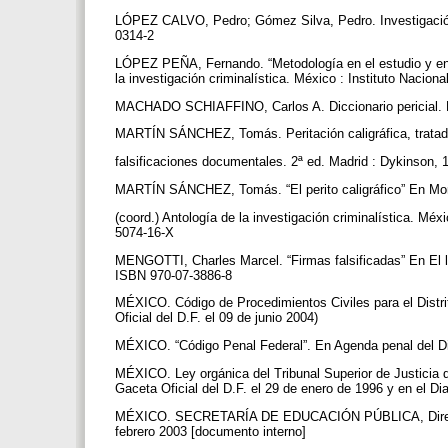
LÓPEZ CALVO, Pedro; Gómez Silva, Pedro. Investigación 
0314-2
LÓPEZ PEÑA, Fernando. “Metodología en el estudio y en e
la investigación criminalística. México : Instituto Naci
MACHADO SCHIAFFINO, Carlos A. Diccionario pericial. 
MARTÍN SÁNCHEZ, Tomás. Peritación caligráfica, tratado
falsificaciones documentales. 2ª ed. Madrid : Dykinson,
MARTÍN SÁNCHEZ, Tomás. “El perito caligráfico” En Mo
(coord.) Antología de la investigación criminalística. Mé
5074-16-X
MENGOTTI, Charles Marcel. “Firmas falsificadas” En El la
ISBN 970-07-3886-8
MÉXICO. Código de Procedimientos Civiles para el Distrit
Oficial del D.F. el 09 de junio 2004)
MÉXICO. “Código Penal Federal”. En Agenda penal del Di
MÉXICO. Ley orgánica del Tribunal Superior de Justicia d
Gaceta Oficial del D.F. el 29 de enero de 1996 y en el Dia
MÉXICO. SECRETARÍA DE EDUCACIÓN PÚBLICA, Direcció
febrero 2003 [documento interno]