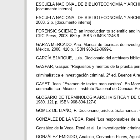
ESCUELA NACIONAL DE BIBLIOTECONOMÌA Y ARCHIVONOM
[documento interno]
ESCUELA NACIONAL DE BIBLIOTECONOMÌA Y ARCHIVONOM
2003. 2 p. [documento interno]
FORENSIC SCIENCE: an introduction to scientific and inve
CRC Press, 2003. 689 p. ISBN 0-8493-1246-9
GARZA MERCADO, Ario. Manual de técnicas de investigaci
México, 2000. 410 p. ISBN 968-12-0699-1
GARCÍA EJARQUE, Luis. Diccionario del archivero biblio
GASPAR, Gaspar. “Requisitos y méritos de la prueba per
criminalística e investigación criminal. 2ª ed. Buenos Ai
GAYET, Jean. “Examen de textos manuscritos”. En Moreno
criminalística. México : Instituto Nacional de Ciencias 
GLOSARIO DE TERMINOLOGÍA ARCHIVÍSTICA Y DE C
1980. 121 p. ISBN 968-804-127-0
GÒMEZ DE LIAÑO, F. Diccionario jurídico. Salamanca : 
GONZÁLEZ DE LA VEGA, René “Los responsables de la in
González de la Vega, René et al. La investigación crimin
GONZÁLEZ EMIGDIO, Anatolio; Cervantes Flores, Agustí