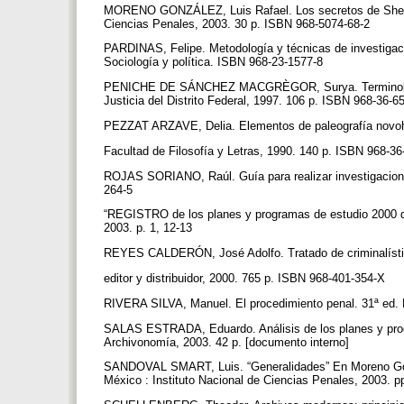
MORENO GONZÁLEZ, Luis Rafael. Los secretos de Sherlock
Ciencias Penales, 2003. 30 p. ISBN 968-5074-68-2
PARDINAS, Felipe. Metodología y técnicas de investigaci
Sociología y política. ISBN 968-23-1577-8
PENICHE DE SÁNCHEZ MACGRÈGOR, Surya. Terminología
Justicia del Distrito Federal, 1997. 106 p. ISBN 968-36-
PEZZAT ARZAVE, Delia. Elementos de paleografía novo
Facultad de Filosofía y Letras, 1990. 140 p. ISBN 968-3
ROJAS SORIANO, Raúl. Guía para realizar investigacione
264-5
“REGISTRO de los planes y programas de estudio 2000 de
2003. p. 1, 12-13
REYES CALDERÓN, José Adolfo. Tratado de criminalísti
editor y distribuidor, 2000. 765 p. ISBN 968-401-354-X
RIVERA SILVA, Manuel. El procedimiento penal. 31ª ed.
SALAS ESTRADA, Eduardo. Análisis de los planes y prog
Archivonomía, 2003. 42 p. [documento interno]
SANDOVAL SMART, Luis. “Generalidades” En Moreno Gonzál
México : Instituto Nacional de Ciencias Penales, 2003.