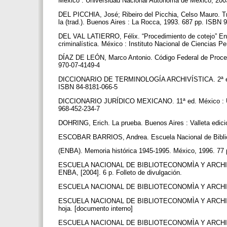
México : Universidad Nacional Autónoma de México, 200
DEL PICCHIA, José; Ribeiro del Picchia, Celso Mauro. T
la (trad.). Buenos Aires : La Rocca, 1993. 687 pp. ISBN
DEL VAL LATIERRO, Félix. “Procedimiento de cotejo” En M
criminalística. México : Instituto Nacional de Ciencias 
DÍAZ DE LEÓN, Marco Antonio. Código Federal de Proced
970-07-4149-4
DICCIONARIO DE TERMINOLOGÍA ARCHIVÍSTICA. 2ª ed. Ma
ISBN 84-8181-066-5
DICCIONARIO JURÍDICO MEXICANO. 11ª ed. México : UNAM
968-452-234-7
DOHRING, Erich. La prueba. Buenos Aires : Valleta edic
ESCOBAR BARRIOS, Andrea. Escuela Nacional de Bibli
(ENBA). Memoria histórica 1945-1995. México, 1996. 77 
ESCUELA NACIONAL DE BIBLIOTECONOMÌA Y ARCHIVONOM
ENBA, [2004]. 6 p. Folleto de divulgación.
ESCUELA NACIONAL DE BIBLIOTECONOMÌA Y ARCHIVONO
ESCUELA NACIONAL DE BIBLIOTECONOMÌA Y ARCHIVONOM
hoja. [documento interno]
ESCUELA NACIONAL DE BIBLIOTECONOMÌA Y ARCHIVONOM