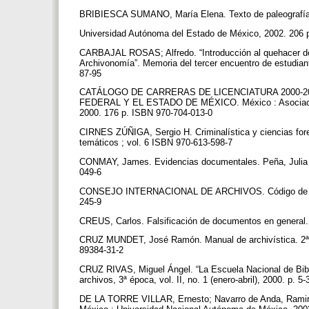
BRIBIESCA SUMANO, María Elena. Texto de paleografía 
Universidad Autónoma del Estado de México, 2002. 206
CARBAJAL ROSAS; Alfredo. “Introducción al quehacer del
Archivonomía”. Memoria del tercer encuentro de estudia
87-95
CATÁLOGO DE CARRERAS DE LICENCIATURA 2000-2
FEDERAL Y EL ESTADO DE MÉXICO. México : Asociación 
2000. 176 p. ISBN 970-704-013-0
CIRNES ZÚÑIGA, Sergio H. Criminalística y ciencias foren
temáticos ; vol. 6 ISBN 970-613-598-7
CONMAY, James. Evidencias documentales. Peña, Julia El
049-6
CONSEJO INTERNACIONAL DE ARCHIVOS. Código de ética.
245-9
CREUS, Carlos. Falsificación de documentos en general.
CRUZ MUNDET, José Ramón. Manual de archivística. 2ª 
89384-31-2
CRUZ RIVAS, Miguel Ángel. “La Escuela Nacional de Bibli
archivos, 3ª época, vol. II, no. 1 (enero-abril), 2000. p. 5
DE LA TORRE VILLAR, Ernesto; Navarro de Anda, Ramiro. L