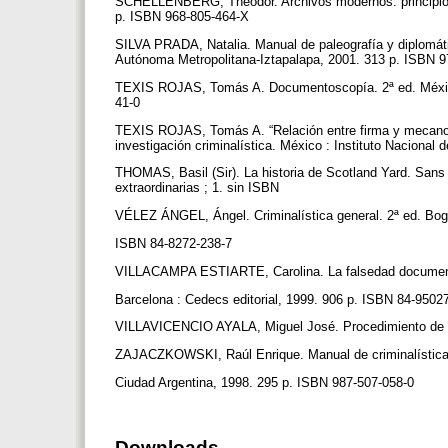
SCHELLENBERG, Theodor. Archivos modernos: principios 
p. ISBN 968-805-464-X
SILVA PRADA, Natalia. Manual de paleografía y diplomáti
Autónoma Metropolitana-Iztapalapa, 2001. 313 p. ISBN 
TEXIS ROJAS, Tomás A. Documentoscopía. 2ª ed. México 
41-0
TEXIS ROJAS, Tomás A. “Relación entre firma y mecanogr
investigación criminalística. México : Instituto Naciona
THOMAS, Basil (Sir). La historia de Scotland Yard. Sans 
extraordinarias ; 1. sin ISBN
VÉLEZ ÁNGEL, Ángel. Criminalística general. 2ª ed. Bog
ISBN 84-8272-238-7
VILLACAMPA ESTIARTE, Carolina. La falsedad documental
Barcelona : Cedecs editorial, 1999. 906 p. ISBN 84-9502
VILLAVICENCIO AYALA, Miguel José. Procedimiento de in
ZAJACZKOWSKI, Raúl Enrique. Manual de criminalística
Ciudad Argentina, 1998. 295 p. ISBN 987-507-058-0
Downloads