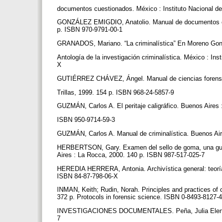
documentos cuestionados. México : Instituto Nacional de
GONZÁLEZ EMIGDIO, Anatolio. Manual de documentos cues
p. ISBN 970-9791-00-1
GRANADOS, Mariano. “La criminalística” En Moreno Gonz
Antología de la investigación criminalística. México : In
X
GUTIÉRREZ CHÁVEZ, Ángel. Manual de ciencias forenses
Trillas, 1999. 154 p. ISBN 968-24-5857-9
GUZMÁN, Carlos A. El peritaje caligráfico. Buenos Aires
ISBN 950-9714-59-3
GUZMÁN, Carlos A. Manual de criminalística. Buenos Ai
HERBERTSON, Gary. Examen del sello de goma, una guía p
Aires : La Rocca, 2000. 140 p. ISBN 987-517-025-7
HEREDIA HERRERA, Antonia. Archivística general: teoría y 
ISBN 84-87-798-06-X
INMAN, Keith; Rudin, Norah. Principles and practices of c
372 p. Protocols in forensic science. ISBN 0-8493-8127-
INVESTIGACIONES DOCUMENTALES. Peña, Julia Elena de 
7