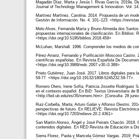
Magadán Díaz, Marta y Jesús I. Rivas García. 2019a. Digi
Journal of Technology Management & Innovation. Vol. 14
Martínez Martínez, Carolina. 2014. Propuesta de un modelo
Gestión de Información. No. 4. 101–123. <https://revista
Melo Alves, Fernanda María y Bruno Almeida dos Santos. 
propuestas internacionales de clasificación. En Biblios: R
<https://doi.org/10.5195/biblios.2018.459>
McLuhan, Marshall. 1996. Comprender los medios de com
Pérez-Arranz, Fernando y Purificación Moscoso Castro. 200
científicas españolas. En Revista Española De Documenta
<https://doi.org/10.3989/redc.2007.v30.i3.389>
Prieto Gutiérrez, Juan José. 2017. Libros digitales para 
59-77. <https://doi.org/10.19132/1808-5245232.59-77>.
Romero Otero, Irene Sofía; Patricia Jissette Rodríguez S
en el contexto español. En BiD: Textos Universitaris de 
<http://bid.ub.edu/es/35/romero.htm>. [Consulta: 28 juni
Ruiz-Corbella, Marta; Arturo Galán y Alfonso Diestro. 20
perspectivas de futuro. En RELIEVE: Revista Electrónica 
<https://doi.org/10.7203/relieve.20.2.4361>
San Martín Alonso, Ángel y José Peirats Chacón. 2018. Con
contenidos digitales. En RED Revista de Educación a Dis
Sierra Florez, Paola y Maricela Gómez Vargas. 2019. Práct