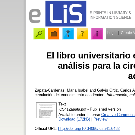
Login
Create 
El libro universitario
análisis para la c
a
Zapata-Cárdenas, Maria Isabel
and
Galvis Ortiz, Carlos A
circulación del conocimiento académico.
Información, cul
Text
- Published version
ICS41Zapata.pdf
Available under License
Creative Commons A
Download (172kB)
|
Preview
Official URL:
http://doi.org/10.34096/ics.i41.6482