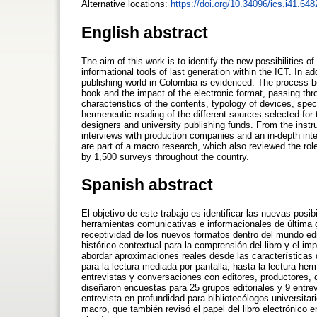
Alternative locations:
https://doi.org/10.34096/ics.i41.648
English abstract
The aim of this work is to identify the new possibilities
informational tools of last generation within the ICT. In ad
publishing world in Colombia is evidenced. The process be
book and the impact of the electronic format, passing th
characteristics of the contents, typology of devices, spe
hermeneutic reading of the different sources selected for
designers and university publishing funds. From the instr
interviews with production companies and an in-depth interv
are part of a macro research, which also reviewed the ro
by 1,500 surveys throughout the country.
Spanish abstract
El objetivo de este trabajo es identificar las nuevas posi
herramientas comunicativas e informacionales de última 
receptividad de los nuevos formatos dentro del mundo edit
histórico-contextual para la comprensión del libro y el i
abordar aproximaciones reales desde las características d
para la lectura mediada por pantalla, hasta la lectura he
entrevistas y conversaciones con editores, productores, d
diseñaron encuestas para 25 grupos editoriales y 9 entr
entrevista en profundidad para bibliotecólogos universita
macro, que también revisó el papel del libro electrónic