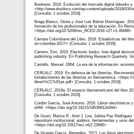
Bookwire. 2018. Evolución del mercado digital (ebooks y 
<http://www.dosdoce.com/wp-content/uploads/2018/03/Inf
[Consulta: 1 octubre 2019].
Braga Blanco, Gloria y José Luis Belver Domínguez. 2016.
formación de los profesionales de la educación. En Revi
<https://doi.org/10.5209/rev_RCED.2016.v27.n1.45688>
Cámara Colombiana del Libro. 2018. Estadísticas del libro
en-colombia-2017/> [Consulta: 1 octubre 2019].
Carreiro, Erin. 2010. Electronic books: how digital devi
publishing industry. En Publishing Research Quarterly. V
Castells, Manuel. 2004. La era de la información: econom
CERLALC. 2019. En defensa de las librerías. Recomendaci
fortalecimiento de las librerías en Iberoamérica. <https:
libreri%CC%81as.pdf> [Consulta: 1 octubre 2019].
CERLALC. 2019a. El espacio iberoamericano del libro 201
[Consulta: 1 octubre 2019].
Cordón García, José Antonio. 2018. Libros electrónicos y l
e044. <https://doi.org/10.24215/18539912e044>
De Giusti, Marisa R.; Ariel J. Lira; Julieta Paz Rodríguez
repositorio institucional: análisis, herramientas y usos d
<https://doi.org/10.15517/eci.v6i2.23690>
De Vicente García, Remedios. 2013. Los libros electrónic