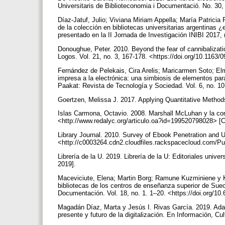
Universitaris de Biblioteconomia i Documentació. No. 30,
Díaz-Jatuf, Julio; Viviana Miriam Appella; María Patricia 
de la colección en bibliotecas universitarias argentinas 
presentado en la II Jornada de Investigación INIBI 2017,
Donoughue, Peter. 2010. Beyond the fear of cannibalization
Logos. Vol. 21, no. 3, 167-178. <https://doi.org/10.116
Fernández de Pelekais, Cira Arelis; Maricarmen Soto; Elm
impresa a la electrónica: una simbiosis de elementos para
Paakat: Revista de Tecnología y Sociedad. Vol. 6, no. 1
Goertzen, Melissa J. 2017. Applying Quantitative Method
Islas Carmona, Octavio. 2008. Marshall McLuhan y la comp
<http://www.redalyc.org/articulo.oa?id=199520798028> [C
Library Journal. 2010. Survey of Ebook Penetration and U
<http://c0003264.cdn2.cloudfiles.rackspacecloud.com/
Librería de la U. 2019. Librería de la U: Editoriales unive
2019].
Maceviciute, Elena; Martin Borg; Ramune Kuzminiene y Kat
bibliotecas de los centros de enseñanza superior de Sue
Documentación. Vol. 18, no. 1. 1–20. <https://doi.org/1
Magadán Díaz, Marta y Jesús I. Rivas García. 2019. Adapt
presente y futuro de la digitalización. En Información, C