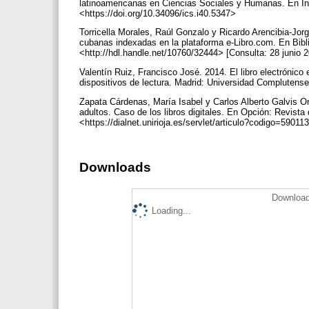
latinoamericanas en Ciencias Sociales y Humanas. En In
<https://doi.org/10.34096/ics.i40.5347>
Torricella Morales, Raúl Gonzalo y Ricardo Arencibia-Jorg
cubanas indexadas en la plataforma e-Libro.com. En Bibli
<http://hdl.handle.net/10760/32444> [Consulta: 28 junio 
Valentín Ruiz, Francisco José. 2014. El libro electrónico 
dispositivos de lectura. Madrid: Universidad Complutens
Zapata Cárdenas, María Isabel y Carlos Alberto Galvis Or
adultos. Caso de los libros digitales. En Opción: Revist
<https://dialnet.unirioja.es/servlet/articulo?codigo=590
Downloads
Download
Loading...