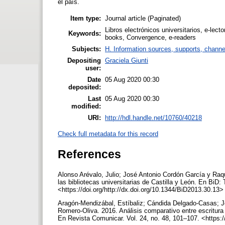
el país.
Item type:
Journal article (Paginated)
Libros electrónicos universitarios, e-lect
Keywords:
books, Convergence, e-readers
Subjects:
H. Information sources, supports, channe
Depositing
Graciela Giunti
user:
Date
05 Aug 2020 00:30
deposited:
Last
05 Aug 2020 00:30
modified:
URI:
http://hdl.handle.net/10760/40218
Check full metadata for this record
References
Alonso Arévalo, Julio; José Antonio Cordón García y Raqu
las bibliotecas universitarias de Castilla y León. En BiD
<https://doi.org/http://dx.doi.org/10.1344/BiD2013.30.13
Aragón-Mendizábal, Estíbaliz; Cándida Delgado-Casas;
Romero-Oliva. 2016. Análisis comparativo entre escritura
En Revista Comunicar. Vol. 24, no. 48, 101–107. <https: