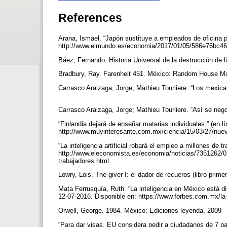
References
Arana, Ismael. “Japón sustituye a empleados de oficina po
http://www.elmundo.es/economia/2017/01/05/586e76bc4
Báez, Fernando. Historia Universal de la destrucción d
Bradbury, Ray. Farenheit 451. México: Random House M
Carrasco Araizaga, Jorge; Mathieu Tourliere. “Los mexica
Carrasco Araizaga, Jorge; Mathieu Tourliere. “Así se neg
“Finlandia dejará de enseñar materias individuales.” (en l
http://www.muyinteresante.com.mx/ciencia/15/03/27/nuev
“La inteligencia artificial robará el empleo a millones de 
http://www.eleconomista.es/economia/noticias/7351262/02/1
trabajadores.html
Lowry, Lois. The giver I: el dador de recueros (libro pri
Mata Ferrusquía, Ruth. “La inteligencia en México está d
12-07-2016. Disponible en: https://www.forbes.com.mx/la
Orwell, George. 1984. México: Ediciones leyenda, 2009
“Para dar visas, EU considera pedir a ciudadanos de 7 pa