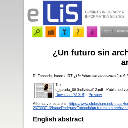
Login
Create 
¿Un futuro sin arch
a
R.-Taboada, Isaac / IRT
¿Un futuro sin archivistas? = A f
Text
- Published ve
e_gaceta_80 (individual) 2.pdf
Download (519kB)
|
Preview
Alternative locations:
https://www.slideshare.net/IsaacRo
237339713/IsaacRodrguezTaboada/un-futuro-sin-archivis
English abstract