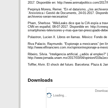
2017. Disponible en: http://www.animalpolitico.com/2017/
Perpinyà Morera, Remei. “En el dataísmo, ¿los archiveros
´Arxivistica i Gestió de Documents, 24-01-2017. Disponib
archiveros-seran-necesarios/
Pham, Sherlsse. “WikiLeaks dice que la CIA espía a travé
CNN en español, 08-07-2017. Disponible en: http://cnnesp
smartphones-televisores-y-mas-que-tan-preocupado-debe
Polastron, Lucien X. Libros en llamas. México: Fondo d
Riva Palacio, Raymundo. “Espionaje a mexicanos” (en líne
http://www.elfinanciero.com.mx/opinion/espionaje-a-mex
Ribeiro, Silvia. “Inteligencia artificial, ¿adiós al empleo?
http://www.jornada.unam.mx/2017/03/04/opinion/019a1e
Toffler, Alvin. El shock del futuro. Barcelona: Plaza & J
Downloads
Download
Loading...