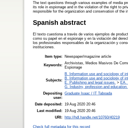
The text questions through various examples of media pr
its role in espionage and in the violation of the right to p
responsible for the organization and conservation of the i
Spanish abstract
El texto cuestiona a través de varios ejemplos de produ
como su papel en el espionaje y en la violación del derech
los profesionales responsables de la organización y cons
instituciones.
Item type:
Newspaper/magazine article
Archivistas, Medios Masivos De Comun
Keywords:
Espionage
B. Information use and sociology of in
B. Information use and sociology of in
Subjects:
E. Publishing and legal issues.
>
EA. 
G. Industry, profession and education.
Depositing
Graduate Isaac / IT Taboada
user:
Date deposited:
19 Aug 2020 20:46
Last modified:
19 Aug 2020 20:46
URI:
http://hdl.handle.net/10760/40219
Check full metadata for this record