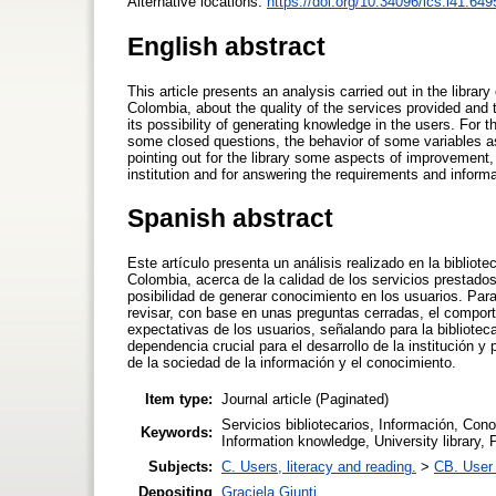
Alternative locations:
https://doi.org/10.34096/ics.i41.649
English abstract
This article presents an analysis carried out in the libra
Colombia, about the quality of the services provided and th
its possibility of generating knowledge in the users. For 
some closed questions, the behavior of some variables as
pointing out for the library some aspects of improvement,
institution and for answering the requirements and inform
Spanish abstract
Este artículo presenta un análisis realizado en la biblio
Colombia, acerca de la calidad de los servicios prestados
posibilidad de generar conocimiento en los usuarios. Para 
revisar, con base en unas preguntas cerradas, el comport
expectativas de los usuarios, señalando para la bibliot
dependencia crucial para el desarrollo de la institución 
de la sociedad de la información y el conocimiento.
Item type:
Journal article (Paginated)
Servicios bibliotecarios, Información, Cono
Keywords:
Information knowledge, University library, 
Subjects:
C. Users, literacy and reading.
>
CB. User 
Depositing
Graciela Giunti