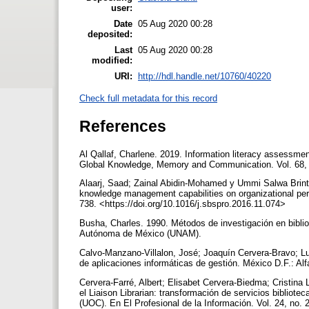
user:
Date
05 Aug 2020 00:28
deposited:
Last
05 Aug 2020 00:28
modified:
URI:
http://hdl.handle.net/10760/40220
Check full metadata for this record
References
Al Qallaf, Charlene. 2019. Information literacy assessme
Global Knowledge, Memory and Communication. Vol. 68, 
Alaarj, Saad; Zainal Abidin-Mohamed y Ummi Salwa Brinti
knowledge management capabilities on organizational per
738. <https://doi.org/10.1016/j.sbspro.2016.11.074>
Busha, Charles. 1990. Métodos de investigación en biblio
Autónoma de México (UNAM).
Calvo-Manzano-Villalon, José; Joaquín Cervera-Bravo; Lui
de aplicaciones informáticas de gestión. México D.F.: 
Cervera-Farré, Albert; Elisabet Cervera-Biedma; Cristin
el Liaison Librarian: transformación de servicios bibliote
(UOC). En El Profesional de la Información. Vol. 24, no. 