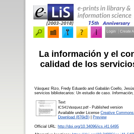
Login
Create 
La información y el co
calidad de los servicio
Vásquez Rizo, Fredy Eduardo
and
Gabalán Coello, Jesú
servicios bibliotecarios: Un estudio de caso.
Información,
Text
- Published version
ICS41Vasquez.pdf
Available under License
Creative Commons A
Download (876kB)
|
Preview
Official URL:
http://doi.org/10.34096/ics.i41.6495