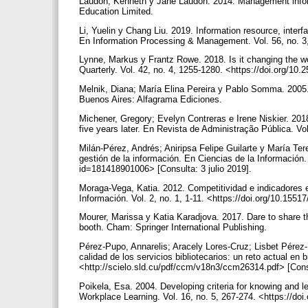
Laudon, Kenneth y Jane Laudon. 2014. Management inform
Education Limited.
Li, Yuelin y Chang Liu. 2019. Information resource, interfa
En Information Processing & Management. Vol. 56, no. 3,
Lynne, Markus y Frantz Rowe. 2018. Is it changing the wo
Quarterly. Vol. 42, no. 4, 1255-1280. <https://doi.org/
Melnik, Diana; María Elina Pereira y Pablo Somma. 2005. 
Buenos Aires: Alfagrama Ediciones.
Michener, Gregory; Evelyn Contreras e Irene Niskier. 201
five years later. En Revista de Administração Pública. V
Milán-Pérez, Andrés; Aniripsa Felipe Guilarte y María Te
gestión de la información. En Ciencias de la Información. 
id=181418901006> [Consulta: 3 julio 2019].
Moraga-Vega, Katia. 2012. Competitividad e indicadores en
Información. Vol. 2, no. 1, 1-11. <https://doi.org/10.155
Mourer, Marissa y Katia Karadjova. 2017. Dare to share th
booth. Cham: Springer International Publishing.
Pérez-Pupo, Annarelis; Aracely Lores-Cruz; Lisbet Pérez
calidad de los servicios bibliotecarios: un reto actual en
<http://scielo.sld.cu/pdf/ccm/v18n3/ccm26314.pdf> [Consu
Poikela, Esa. 2004. Developing criteria for knowing and 
Workplace Learning. Vol. 16, no. 5, 267-274. <https://