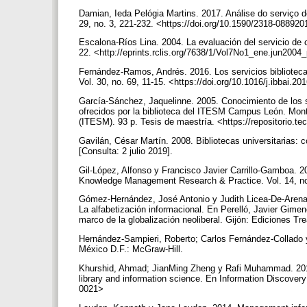
Damian, Ieda Pelógia Martins. 2017. Análise do serviço de
29, no. 3, 221-232. <https://doi.org/10.1590/2318-0889
Escalona-Ríos Lina. 2004. La evaluación del servicio de co
22. <http://eprints.rclis.org/7638/1/Vol7No1_ene.jun2004
Fernández-Ramos, Andrés. 2016. Los servicios bibliotecar
Vol. 30, no. 69, 11-15. <https://doi.org/10.1016/j.ibbai.2
García-Sánchez, Jaquelinne. 2005. Conocimiento de los se
ofrecidos por la biblioteca del ITESM Campus León. Mont
(ITESM). 93 p. Tesis de maestría. <https://repositorio.t
Gavilán, César Martín. 2008. Bibliotecas universitarias: c
[Consulta: 2 julio 2019].
Gil-López, Alfonso y Francisco Javier Carrillo-Gamboa. 2
Knowledge Management Research & Practice. Vol. 14, no.
Gómez-Hernández, José Antonio y Judith Licea-De-Arenas
La alfabetización informacional. En Perelló, Javier Gime
marco de la globalización neoliberal. Gijón: Ediciones Tr
Hernández-Sampieri, Roberto; Carlos Fernández-Collado y 
México D.F.: McGraw-Hill.
Khurshid, Ahmad; JianMing Zheng y Rafi Muhammad. 2019.
library and information science. En Information Discovery 
0021>