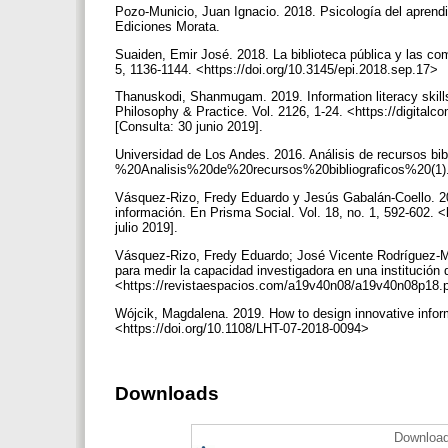
Pozo-Municio, Juan Ignacio. 2018. Psicología del aprend
Ediciones Morata.
Suaiden, Emir José. 2018. La biblioteca pública y las com
5, 1136-1144. <https://doi.org/10.3145/epi.2018.sep.17>
Thanuskodi, Shanmugam. 2019. Information literacy skills
Philosophy & Practice. Vol. 2126, 1-24. <https://digital
[Consulta: 30 junio 2019].
Universidad de Los Andes. 2016. Análisis de recursos bi
%20Analisis%20de%20recursos%20bibliograficos%20(1).p
Vásquez-Rizo, Fredy Eduardo y Jesús Gabalán-Coello. 20
información. En Prisma Social. Vol. 18, no. 1, 592-602. <h
julio 2019].
Vásquez-Rizo, Fredy Eduardo; José Vicente Rodríguez-M
para medir la capacidad investigadora en una institución 
<https://revistaespacios.com/a19v40n08/a19v40n08p18.pd
Wójcik, Magdalena. 2019. How to design innovative informa
<https://doi.org/10.1108/LHT-07-2018-0094>
Downloads
Download