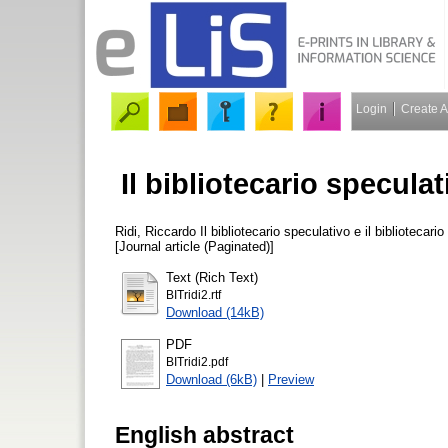
Login
Create 
Il bibliotecario speculat
Ridi, Riccardo
Il bibliotecario speculativo e il bibliotecar
[Journal article (Paginated)]
Text (Rich Text)
BITridi2.rtf
Download (14kB)
PDF
BITridi2.pdf
Download (6kB)
|
Preview
English abstract