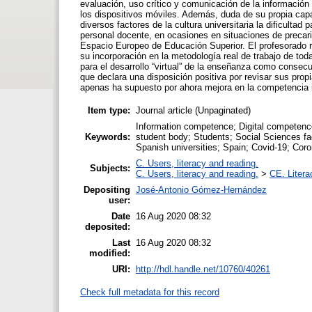
evaluación, uso crítico y comunicación de la información
los dispositivos móviles. Además, duda de su propia capa
diversos factores de la cultura universitaria la dificultad
personal docente, en ocasiones en situaciones de precari
Espacio Europeo de Educación Superior. El profesorado r
su incorporación en la metodología real de trabajo de to
para el desarrollo “virtual” de la enseñanza como consec
que declara una disposición positiva por revisar sus prop
apenas ha supuesto por ahora mejora en la competencia in
Item type:
Journal article (Unpaginated)
Information competence; Digital competence
Keywords:
student body; Students; Social Sciences fac
Spanish universities; Spain; Covid-19; Coro
C. Users, literacy and reading.
Subjects:
C. Users, literacy and reading.
>
CE. Litera
Depositing
José-Antonio Gómez-Hernández
user:
Date
16 Aug 2020 08:32
deposited:
Last
16 Aug 2020 08:32
modified:
URI:
http://hdl.handle.net/10760/40261
Check full metadata for this record