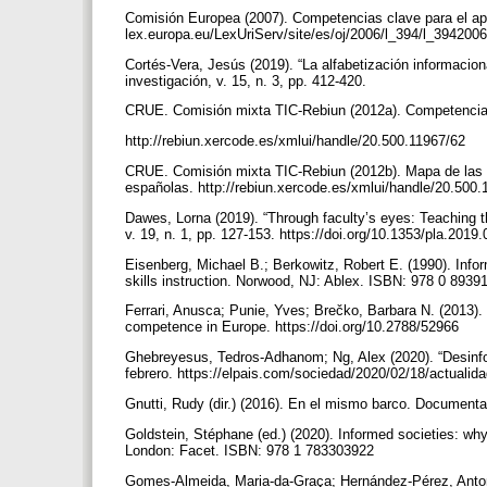
Comisión Europea (2007). Competencias clave para el apr
lex.europa.eu/LexUriServ/site/es/oj/2006/l_394/l_3942
Cortés-Vera, Jesús (2019). “La alfabetización informacion
investigación, v. 15, n. 3, pp. 412-420.
CRUE. Comisión mixta TIC-Rebiun (2012a). Competencias 
http://rebiun.xercode.es/xmlui/handle/20.500.11967/62
CRUE. Comisión mixta TIC-Rebiun (2012b). Mapa de las c
españolas. http://rebiun.xercode.es/xmlui/handle/20.500
Dawes, Lorna (2019). “Through faculty’s eyes: Teaching t
v. 19, n. 1, pp. 127-153. https://doi.org/10.1353/pla.2019
Eisenberg, Michael B.; Berkowitz, Robert E. (1990). Infor
skills instruction. Norwood, NJ: Ablex. ISBN: 978 0 893
Ferrari, Anusca; Punie, Yves; Brečko, Barbara N. (2013).
competence in Europe. https://doi.org/10.2788/52966
Ghebreyesus, Tedros-Adhanom; Ng, Alex (2020). “Desinfor
febrero. https://elpais.com/sociedad/2020/02/18/actual
Gnutti, Rudy (dir.) (2016). En el mismo barco. Documenta
Goldstein, Stéphane (ed.) (2020). Informed societies: why 
London: Facet. ISBN: 978 1 783303922
Gomes-Almeida, Maria-da-Graça; Hernández-Pérez, Antonio 