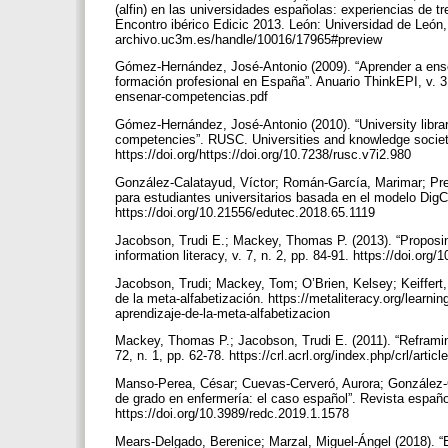
(alfin) en las universidades españolas: experiencias de t
Encontro ibérico Edicic 2013. León: Universidad de León
archivo.uc3m.es/handle/10016/17965#preview
Gómez-Hernández, José-Antonio (2009). “Aprender a ense
formación profesional en España”. Anuario ThinkEPI, v. 3
ensenar-competencias.pdf
Gómez-Hernández, José-Antonio (2010). “University librar
competencies”. RUSC. Universities and knowledge society j
https://doi.org/https://doi.org/10.7238/rusc.v7i2.980
González-Calatayud, Víctor; Román-García, Marimar; Pre
para estudiantes universitarios basada en el modelo DigC
https://doi.org/10.21556/edutec.2018.65.1119
Jacobson, Trudi E.; Mackey, Thomas P. (2013). “Proposing
information literacy, v. 7, n. 2, pp. 84-91. https://doi.or
Jacobson, Trudi; Mackey, Tom; O’Brien, Kelsey; Keiffert, 
de la meta-alfabetización. https://metaliteracy.org/learni
aprendizaje-de-la-meta-alfabetizacion
Mackey, Thomas P.; Jacobson, Trudi E. (2011). “Reframing 
72, n. 1, pp. 62-78. https://crl.acrl.org/index.php/crl/art
Manso-Perea, César; Cuevas-Cerveró, Aurora; González-C
de grado en enfermería: el caso español”. Revista español
https://doi.org/10.3989/redc.2019.1.1578
Mears-Delgado, Berenice; Marzal, Miguel-Ángel (2018). “E