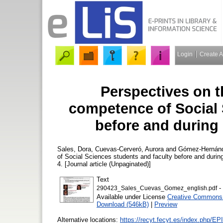
Login
Create 
Perspectives on t
competence of Social 
before and during
Sales, Dora
,
Cuevas-Cerveró, Aurora
and
Gómez-Hernánd
of Social Sciences students and faculty before and duri
4. [Journal article (Unpaginated)]
Text
-
290423_Sales_Cuevas_Gomez_english.pdf
Available under License
Creative Commons A
Download (546kB)
|
Preview
Alternative locations:
https://recyt.fecyt.es/index.php/EPI