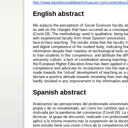
http://www.elprofesionaldelainformacion.com/contenidos/
English abstract
We analyze the perceptions of Social Sciences faculty abo
as well as the changes that have occurred as a consequen
(Covid-19). The methodology used is qualitative, being ba
with experienced faculty from three Spanish universities,
face-to-face teaching. The results show that the faculty me
and digital competence of the student body, indicating tha
information despite their mastery of technological tools a
to train students in this competence, and attribute the dif
university culture: a lack of coordination among teaching 
the European Higher Education Area has been applied in un
competence and advocate its incorporation into the real wo
made towards the “virtual” development of teaching as a
declare a positive attitude towards reviewing their own dig
hardly resulted in any improvement in the information and 
Spanish abstract
Analizamos las percepciones del profesorado universitari
propia y de su estudiantado, así como los cambios que s
motivada por la pandemia del coronavirus (Covid-19). La 
técnicas: el grupo de discusión, realizado con profesora
aplicó a la misma muestra tras la suspensión de la docen
este estudio tiene una visión crítica de la competencia in