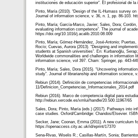
instituciones de educación superior”. El profesional de la 
Pinto, María (2010). “Design of the IL-Humass survey on i
Journal of information science, v. 36, n. 1, pp. 86-103. 
Pinto, María; García-Marco, Javier; Sales, Dora; Cordón, 
evaluating information competence”. The journal of academi
https://doi.org/10.1016/j.acalib.2010.08.009
Pinto, María; Gómez-Hernández, José-Antonio; Puertas,
Rocío; Cuevas, Aurora (2013). “Designing and implement
students at Spanish universities”. En: Kurbanoğlu, Serap
Worldwide commonalities and challenges in information l
information science, vol 397. Cham: Springer, pp. 443-4
Pinto, María; Sales, Dora (2015). “Uncovering information 
study”. Journal of librarianship and information science,
Rebiun (2014). Definición de competencias informacionales
11/Definicion_Competencias_Informacionales_2014.pdf
Rebiun (2016). Marco de competencia digital para estudi
http://rebiun.xercode.es/xmlui/handle/20.500.11967/65
Sales, Dora; Pinto, María (eds.) (2017). Pathways into i
case studies. Oxford/Cambridge: Chandos/Elsevier. ISB
Secker, Jane; Coonan, Emma (2011). A new curriculum for 
https://openaccess.city.ac.uk/id/eprint/17370
Sena-Rivas, Wiselis R.; Casillas-Martín, Sonia; Barrien