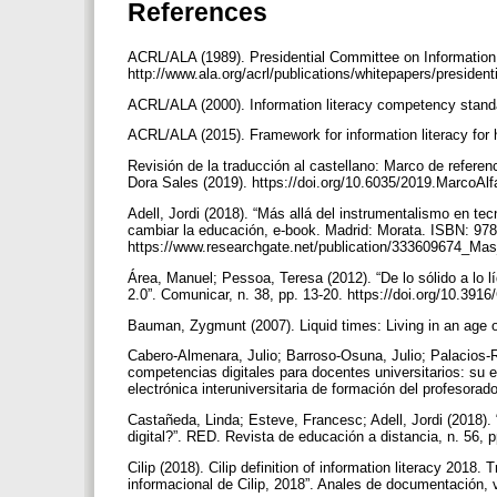
References
ACRL/ALA (1989). Presidential Committee on Information L
http://www.ala.org/acrl/publications/whitepapers/president
ACRL/ALA (2000). Information literacy competency standa
ACRL/ALA (2015). Framework for information literacy for h
Revisión de la traducción al castellano: Marco de referenc
Dora Sales (2019). https://doi.org/10.6035/2019.MarcoAl
Adell, Jordi (2018). “Más allá del instrumentalismo en t
cambiar la educación, e-book. Madrid: Morata. ISBN: 97
https://www.researchgate.net/publication/333609674_Ma
Área, Manuel; Pessoa, Teresa (2012). “De lo sólido a lo 
2.0”. Comunicar, n. 38, pp. 13-20. https://doi.org/10.391
Bauman, Zygmunt (2007). Liquid times: Living in an age 
Cabero-Almenara, Julio; Barroso-Osuna, Julio; Palacios-
competencias digitales para docentes universitarios: su 
electrónica interuniversitaria de formación del profesorad
Castañeda, Linda; Esteve, Francesc; Adell, Jordi (2018)
digital?”. RED. Revista de educación a distancia, n. 56, p
Cilip (2018). Cilip definition of information literacy 2018.
informacional de Cilip, 2018”. Anales de documentación, 