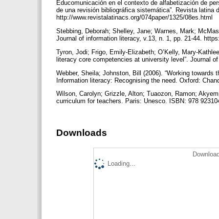
Educomunicación en el contexto de alfabetización de pers
de una revisión bibliográfica sistemática”. Revista latina
http://www.revistalatinacs.org/074paper/1325/08es.html
Stebbing, Deborah; Shelley, Jane; Warnes, Mark; McMaster
Journal of information literacy, v.13, n. 1, pp. 21-44. htt
Tyron, Jodi; Frigo, Emily-Elizabeth; O’Kelly, Mary-Kathle
literacy core competencies at university level”. Journal of
Webber, Sheila; Johnston, Bill (2006). “Working towards the
Information literacy: Recognising the need. Oxford: Cha
Wilson, Carolyn; Grizzle, Alton; Tuaozon, Ramon; Akyem
curriculum for teachers. Paris: Unesco. ISBN: 978 9231
Downloads
Download
Loading...