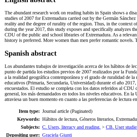
The abundant research work on reading habits in Spain shows a disaggre
studies of 2007 for Extremadura carried out by the Germán Sánchez 
reality and the degree of rurality of the region. Thus, in the contex
during the year 2017, this study exposes and specifically analyzes the
CDU of the public and school libraries of Extremadura. As a relevant 
history is preferred. More women than men prefer romantic novels. Th
Spanish abstract
Los abundantes trabajos de investigación acerca de los hábitos de 
punto de partida los estudios previos de 2007 realizados por la Fun
a la realidad geográfica contemporánea y el grado de ruralidad de la 
educativos (Primaria, Secundaria, Universidad) durante el año 2017, 
encuestados. El estudio se completa con los datos referidos al CDU d
general, los más demandados en todos los niveles educativos. En la U
atraviesa un buen momento en cuanto a las preferencias de lectura en
Item type:
Journal article (Paginated)
Keywords:
Hábitos de lectura, Géneros literarios, Extremadu
Subjects:
C. Users, literacy and reading.
>
CB. User studie
Depositing user:
Graciela Giunti