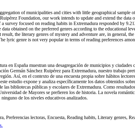
gation of municipalities and cities with little geographical sample of th
Ruipérez Foundation, our work intends to update and extend the data o
t of a survey focused on reading habits in Extremadura responded by 9.21
 data obtained on the preferred genres according to the educational leve
result, the literary genres of mystery and adventure are, in general, the
e lyric genre is not very popular in terms of reading preferences amon
lectura en España muestran una desagregación de municipios y ciudades
dación Germán Sánchez Ruipérez para Extremadura, nuestro trabajo preten
región. Así, en el contexto de una encuesta propia sobre hábitos lectore
este estudio expone y analiza específicamente los datos obtenidos sobre
e las bibliotecas públicas y escolares de Extremadura. Como resultados m
niversidad de Mayores se prefieren los de historia. La novela romántic
 ninguno de los niveles educativos analizados.
ra, Preferencias lectoras, Encuesta, Reading habits, Literary genres, R
s.