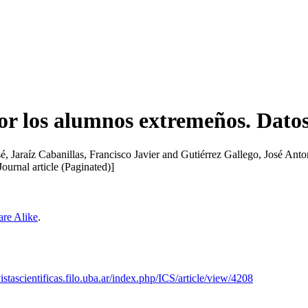
or los alumnos extremeños. Datos 
sé
,
Jaraíz Cabanillas, Francisco Javier
and
Gutiérrez Gallego, José Anto
Journal article (Paginated)]
are Alike
.
vistascientificas.filo.uba.ar/index.php/ICS/article/view/4208