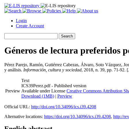
Login
Create Account
Géneros de lectura preferidos p
Pérez Parejo, Ramón
,
Gutiérrez Cabezas, Álvaro
,
Soto Vázquez, Jo
y análisis.
Información, cultura y sociedad
, 2018, n. 39, pp. 71-92. [
Text
ICS39Perez.pdf
- Published version
Preview
Available under License
Creative Commons Attribution Sh
Download (1MB)
|
Preview
Official URL:
http://doi.org/10.34096/ics.i39.4208
Alternative locations:
https://doi.org/10.34096/ics.i39.4208
,
http://re
English abstract