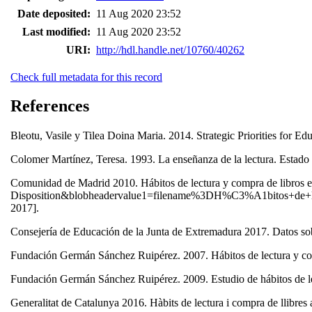
Date deposited:
11 Aug 2020 23:52
Last modified:
11 Aug 2020 23:52
URI:
http://hdl.handle.net/10760/40262
Check full metadata for this record
References
Bleotu, Vasile y Tilea Doina Maria. 2014. Strategic Priorities for E
Colomer Martínez, Teresa. 1993. La enseñanza de la lectura. Estado
Comunidad de Madrid 2010. Hábitos de lectura y compra de libros 
Disposition&blobheadervalue1=filename%3DH%C3%A1bitos+de+l
2017].
Consejería de Educación de la Junta de Extremadura 2017. Datos sob
Fundación Germán Sánchez Ruipérez. 2007. Hábitos de lectura y co
Fundación Germán Sánchez Ruipérez. 2009. Estudio de hábitos de lec
Generalitat de Catalunya 2016. Hàbits de lectura i compra de llibre