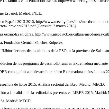
e las familias en la educación escolar. http://www.mecd.gob.es/dctm/cee
orme Español. Madrid: INEE.
o en España 2013-2015. http://www.mecd.gob.es/dms/mecd/cultura-mecd/a
ector-libro-abril2015.pdf [Consulta: 3 marzo 2018].
as españolas en cifras. http://www.mecd.gob.es/cultura-mecd/areas-cul
anca: Fundación Germán Sánchez Ruipérez.
itos lectores de los alumnos de la ESO en la provincia de Salamanca.
oblación de los programas de desarrollo rural en Extremadura mediant
como política de desarrollo rural en Extremadura en los últimos 20
n española de libros 2015. Análisis sectorial del libro. Madrid: MECD.
imación a la realidad de las editoriales presentes en LIBER 2015. Madri
 España. Madrid: MECD.