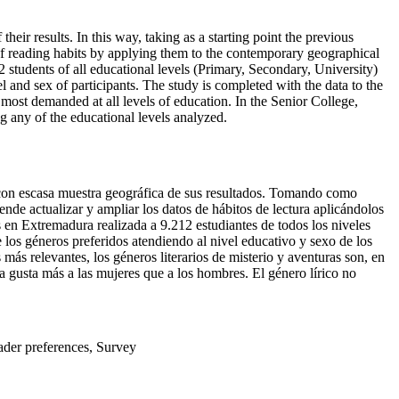
eir results. In this way, taking as a starting point the previous
f reading habits by applying them to the contemporary geographical
2 students of all educational levels (Primary, Secondary, University)
l and sex of participants. The study is completed with the data to the
 most demanded at all levels of education. In the Senior College,
g any of the educational levels analyzed.
 con escasa muestra geográfica de sus resultados. Tomando como
de actualizar y ampliar los datos de hábitos de lectura aplicándolos
s en Extremadura realizada a 9.212 estudiantes de todos los niveles
 los géneros preferidos atendiendo al nivel educativo y sexo de los
ás relevantes, los géneros literarios de misterio y aventuras son, en
a gusta más a las mujeres que a los hombres. El género lírico no
eader preferences, Survey