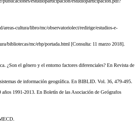
/publicaciones/estudioparticipacion/estudioparticipacion.pdf?
reas-cultura/libro/mc/observatoriolect/redirige/estudios-e-
tura/bibliotecas/mc/ebp/portada.html [Consulta: 11 marzo 2018].
 ¿Son el género y el entorno factores diferenciales? En Revista de
e sistemas de información geográfica. En BIBLID. Vol. 36, 479-495.
 años 1991-2013. En Boletín de las Asociación de Geógrafos
d: MECD.