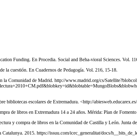
ducation Funding. En Procedia. Social and Beha-vioral Sciences. Vol. 1
 de la cuestión. En Cuadernos de Pedagogía. Vol. 216, 15-18.
en la Comunidad de Madrid. http://www.madrid.org/cs/Satellite?blob
ectura+2010+CM.pdf&blobkey=id&blobtable=MungoBlobs&blobwhere
re bibliotecas escolares de Extremadura. <http://abiesweb.educarex.es
mpra de libros en Extremadura 14 a 24 años. Mérida: Plan de Fomento
tura y compra de libros en la Comunidad de Castilla y León. Junta de
s a Catalunya. 2015. https://issuu.com/icec_generalitat/docs/h__bits_d