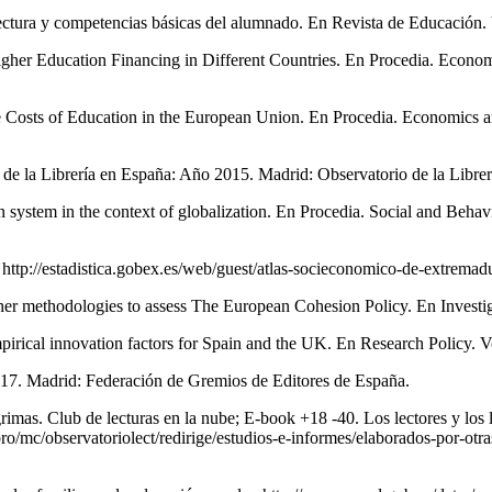
la lectura y competencias básicas del alumnado. En Revista de Educación
er Education Financing in Different Countries. En Procedia. Economi
he Costs of Education in the European Union. En Procedia. Economics a
o de la Librería en España: Año 2015. Madrid: Observatorio de la L
system in the context of globalization. En Procedia. Social and Behav
http://estadistica.gobex.es/web/guest/atlas-socieconomico-de-extrema
r methodologies to assess The European Cohesion Policy. En Investiga
pirical innovation factors for Spain and the UK. En Research Policy. 
2017. Madrid: Federación de Gremios de Editores de España.
as. Club de lecturas en la nube; E-book +18 -40. Los lectores y los li
o/mc/observatoriolect/redirige/estudios-e-informes/elaborados-por-otras