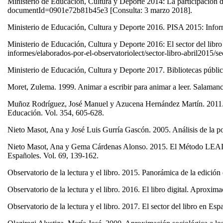
Ministerio de Educación, Cultura y Deporte 2014: La participación d
documentId=0901e72b81b45e3 [Consulta: 3 marzo 2018].
Ministerio de Educación, Cultura y Deporte 2016. PISA 2015: Inf
Ministerio de Educación, Cultura y Deporte 2016: El sector del libr
informes/elaborados-por-el-observatoriolect/sector-libro-abril2015/s
Ministerio de Educación, Cultura y Deporte 2017. Bibliotecas públic
Moret, Zulema. 1999. Animar a escribir para animar a leer. Salam
Muñoz Rodríguez, José Manuel y Azucena Hernández Martín. 2011. Háb
Educación. Vol. 354, 605-628.
Nieto Masot, Ana y José Luis Gurría Gascón. 2005. Análisis de la p
Nieto Masot, Ana y Gema Cárdenas Alonso. 2015. El Método LEADER 
Españoles. Vol. 69, 139-162.
Observatorio de la lectura y el libro. 2015. Panorámica de la edició
Observatorio de la lectura y el libro. 2016. El libro digital. Aprox
Observatorio de la lectura y el libro. 2017. El sector del libro en