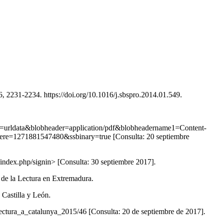
16, 2231-2234. https://doi.org/10.1016/j.sbspro.2014.01.549.
col=urldata&blobheader=application/pdf&blobheadername1=Content-
=1271881547480&ssbinary=true [Consulta: 20 septiembre
/index.php/signin> [Consulta: 30 septiembre 2017].
 de la Lectura en Extremadura.
 Castilla y León.
e_lectura_a_catalunya_2015/46 [Consulta: 20 de septiembre de 2017].