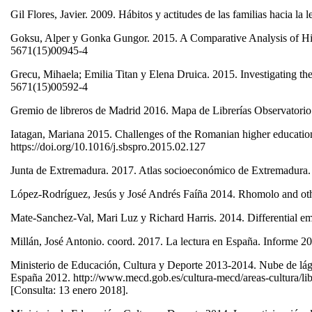
Gil Flores, Javier. 2009. Hábitos y actitudes de las familias hacia 
Goksu, Alper y Gonka Gungor. 2015. A Comparative Analysis of High
5671(15)00945-4
Grecu, Mihaela; Emilia Titan y Elena Druica. 2015. Investigating t
5671(15)00592-4
Gremio de libreros de Madrid 2016. Mapa de Librerías Observatori
Iatagan, Mariana 2015. Challenges of the Romanian higher education 
https://doi.org/10.1016/j.sbspro.2015.02.127
Junta de Extremadura. 2017. Atlas socioeconómico de Extremadura. 
López-Rodríguez, Jesús y José Andrés Faíña 2014. Rhomolo and othe
Mate-Sanchez-Val, Mari Luz y Richard Harris. 2014. Differential em
Millán, José Antonio. coord. 2017. La lectura en España. Informe 
Ministerio de Educación, Cultura y Deporte 2013-2014. Nube de lágrim
España 2012. http://www.mecd.gob.es/cultura-mecd/areas-cultura/libr
[Consulta: 13 enero 2018].