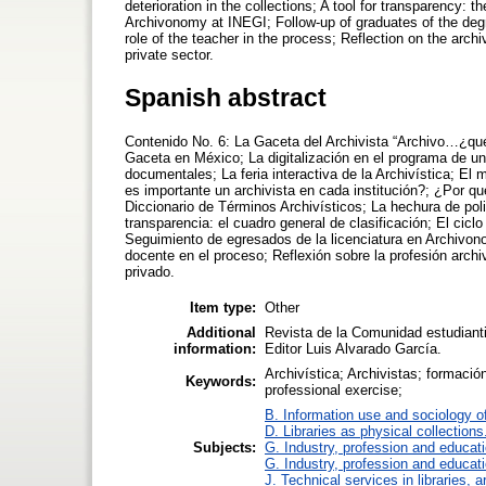
deterioration in the collections; A tool for transparency: t
Archivonomy at INEGI; Follow-up of graduates of the de
role of the teacher in the process; Reflection on the arch
private sector.
Spanish abstract
Contenido No. 6: La Gaceta del Archivista “Archivo…¿qué
Gaceta en México; La digitalización en el programa de un
documentales; La feria interactiva de la Archivística; E
es importante un archivista en cada institución?; ¿Por q
Diccionario de Términos Archivísticos; La hechura de pol
transparencia: el cuadro general de clasificación; El cic
Seguimiento de egresados de la licenciatura en Archivo
docente en el proceso; Reflexión sobre la profesión archi
privado.
Item type:
Other
Additional
Revista de la Comunidad estudianti
information:
Editor Luis Alvarado García.
Archivística; Archivistas; formación 
Keywords:
professional exercise;
B. Information use and sociology o
D. Libraries as physical collections
Subjects:
G. Industry, profession and educati
G. Industry, profession and educati
J. Technical services in libraries,