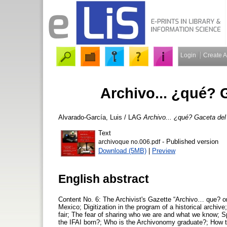
Login
Create 
Archivo... ¿qué? G
Alvarado-García, Luis / LAG
Archivo... ¿qué? Gaceta del 
Text
- Published version
archivoque no.006.pdf
Download (5MB)
|
Preview
English abstract
Content No. 6: The Archivist's Gazette “Archivo… que? on
Mexico; Digitization in the program of a historical archiv
fair; The fear of sharing who we are and what we know; Sp
the IFAI born?; Who is the Archivonomy graduate?; How th