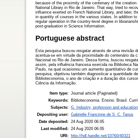
because of the proximity of the centenary of the creation 
National Library in Rio de Janeiro. That way, tried to reco
influence exerted on French National Library, and later, 
in quantity of courses in the various states. In addition 
regular operation in the country-level degree in librarians
post-graduation in Science Information.
Portuguese abstract
Esta pesquisa buscou resgatar através de uma revisão de l
acentua-se em virtude da proximidade do centenário da cr
Nacional no Rio de Janeiro. Dessa forma, buscou resgata
assim, pela influência francesa exercida na Biblioteca Na
Paulo, na qual ocasionou um aumento quantitativo de cur
pesquisa, objetivou também diagnosticar a quantidade d
Biblioteconomia, o ano de criação e a duração dos curs
Ciência da Informação.
Item type:
Journal article (Paginated)
Keywords:
Biblioteconomia. Ensino. Brasil. Currí
Subjects:
G. Industry, profession and education
Depositing user:
Gabrielle Francinne de S. C. Tanus
Date deposited:
24 Aug 2020 06:05
Last modified:
24 Aug 2020 06:05
URI:
http://hdl.handle.net/10760/40321