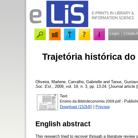
Login
Create 
Trajetória histórica d
Oliveira, Marlene
,
Carvalho, Gabrielle
and
Tanus, Gustav
Soc.:Est.
, 2009, vol. 19, n. 3, pp. 13-24. [Journal article 
Text
- Publish
Ensino da Biblioteconomia 2009.pdf
Download (152kB)
|
Preview
English abstract
This research tried to recover through a literature review o