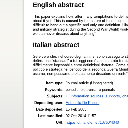
English abstract
This paper explains how, after many temptations to define
about it yet. This is caused by the nature of these objec
difficult to hand out a specific and only one definition. 
and military strategist during the Second War World) wrot
we can never discuss about anything”.
Italian abstract
Se è vero che, nel corso degli anni, si sono susseguite sta
definizione "standard" a tutt'oggi non è ancora stata forni
difficilmente ingessabile entro definizioni ristrette. Come
politico e stratega nel periodo della seconda Guerra Mond
usiamo, non possiamo proficuamente discutere di niente"
Item type:
Journal article (Unpaginated)
Keywords:
periodici elettronici, e-journals
Subjects:
H. Information sources, supports, ch
Depositing user:
Antonella De Robbio
Date deposited:
15 Feb 2003
Last modified:
02 Oct 2014 11:57
URI:
http://hdl.handle.net/10760/4040