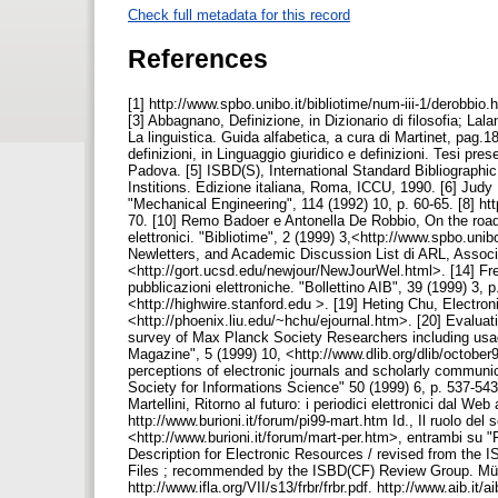
Check full metadata for this record
References
[1] http://www.spbo.unibo.it/bibliotime/num-iii-1/derobbi
[3] Abbagnano, Definizione, in Dizionario di filosofia; Lalan
La linguistica. Guida alfabetica, a cura di Martinet, pag.1
definizioni, in Linguaggio giuridico e definizioni. Tesi pre
Padova. [5] ISBD(S), International Standard Bibliographic 
Institions. Edizione italiana, Roma, ICCU, 1990. [6] Judy E
"Mechanical Engineering", 114 (1992) 10, p. 60-65. [8] htt
70. [10] Remo Badoer e Antonella De Robbio, On the road 
elettronici. "Bibliotime", 2 (1999) 3,<http://www.spbo.unib
Newletters, and Academic Discussion List di ARL, Associat
<http://gort.ucsd.edu/newjour/NewJourWel.html>. [14] Fre
pubblicazioni elettroniche. "Bollettino AIB", 39 (1999) 3, 
<http://highwire.stanford.edu >. [19] Heting Chu, Electron
<http://phoenix.liu.edu/~hchu/ejournal.htm>. [20] Evaluati
survey of Max Planck Society Researchers including usag
Magazine", 5 (1999) 10, <http://www.dlib.org/dlib/october
perceptions of electronic journals and scholarly communic
Society for Informations Science" 50 (1999) 6, p. 537-543.
Martellini, Ritorno al futuro: i periodici elettronici dal W
http://www.burioni.it/forum/pi99-mart.htm Id., Il ruolo del ser
<http://www.burioni.it/forum/mart-per.htm>, entrambi su "
Description for Electronic Resources / revised from the I
Files ; recommended by the ISBD(CF) Review Group. Münch
http://www.ifla.org/VII/s13/frbr/frbr.pdf. http://www.aib.it