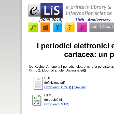
Login
Create 
I periodici elettronici
cartacea: un p
De Robbio, Antonella
I periodici elettronici e la persiste
III, n. 2. [Journal article (Unpaginated)]
PDF
definizione.pdf
Download (152kB)
|
Preview
HTML
derobbio2.htm
Download (40kB)