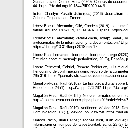
Guallar, Javier; Cornet, Anna (2020). Centros de documen
44. https://dx.doi.org/10.1344/BiD2020.44.6
Ireton, Cherilyn; Posetti, Julie (eds) (2018). Journalism,
Cultural Organization, France.
López-Borrull, Alexandre; Ollé, Candela (2019). La curaci
falsas. Anuario ThinkEPI, 13, e13e07. España. https://d
López-Borrull, Alexandre; Vives-Gràcia, Josep; Badell, J
profesionales de la información y la documentación? El p
https://doi.org/10.3145/epi.2018.nov.17
López Pan, Fernando; Rodríguez Rodríguez, Jorge (2020).
Estudios sobre el mensaje periodístico, 26 (3), España,
Lotero-Echeverri, Gabriel, Romero-Rodríguez, Luis Migue
Periodismo de confirmación como recurso de la competenc
295-316. https://journals.sfu.ca/indexcomunicacion/inde
Magallón-Rosa, Raúl (2018a). La biblioteca digital sobre
Periodístico, 24 (1), España, pp. 273-282. https://doi.
Magallón-Rosa, Raúl (2018b). Nuevos formatos de verificac
http://sphera.ucam.edu/index.php/sphera-01/article/view
Magallón-Rosa, Raúl (2019). Verificado México 2018: Des
Comunicación, 18 (1), México, pp. 234-258. https://doi.
Marcos Recio, Juan Carlos; Sánchez Vigil, Juan Miguel; O
información en tiempos de la postverdad. Scire. 23 (2), 