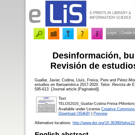
Login
Create 
Desinformación, bul
Revisión de estudio
Guallar, Javier
,
Codina, Lluís
,
Freixa, Pere
and
Pérez-Mon
estudios en Iberoamérica 2017-2020.
Telos: Revista de E
595-613. [Journal article (Paginated)]
Text
TELOS2020_Guallar-Codina-Freixa-PMontoro
Available under License
Creative Commons 
Download (354kB)
|
Preview
Alternative locations:
http://www.doi.org/10.36390/telos2
English abstract