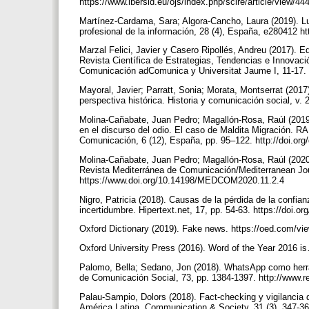
https://www.ibersid.eu/ojs/index.php/scire/article/view/4
Martínez-Cardama, Sara; Algora-Cancho, Laura (2019). Luc
profesional de la información, 28 (4), España, e280412 ht
Marzal Felici, Javier y Casero Ripollés, Andreu (2017). E
Revista Científica de Estrategias, Tendencias e Innovaci
Comunicación adComunica y Universitat Jaume I, 11-17. 
Mayoral, Javier; Parratt, Sonia; Morata, Montserrat (2017
perspectiva histórica. Historia y comunicación social, v. 
Molina-Cañabate, Juan Pedro; Magallón-Rosa, Raúl (2019
en el discurso del odio. El caso de Maldita Migración. R
Comunicación, 6 (12), España, pp. 95–122. http://doi.or
Molina-Cañabate, Juan Pedro; Magallón-Rosa, Raúl (2020)
Revista Mediterránea de Comunicación/Mediterranean Jou
https://www.doi.org/10.14198/MEDCOM2020.11.2.4
Nigro, Patricia (2018). Causas de la pérdida de la confia
incertidumbre. Hipertext.net, 17, pp. 54-63. https://doi.o
Oxford Dictionary (2019). Fake news. https://oed.com/
Oxford University Press (2016). Word of the Year 2016 is…
Palomo, Bella; Sedano, Jon (2018). WhatsApp como herram
de Comunicación Social, 73, pp. 1384-1397. http://www.
Palau-Sampio, Dolors (2018). Fact-checking y vigilancia 
América Latina. Communication & Society, 31 (3), 347-36