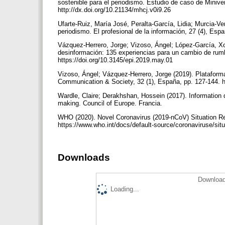
sostenible para el periodismo. Estudio de caso de Minive
http://dx.doi.org/10.21134/mhcj.v0i9.26
Ufarte-Ruiz, María José, Peralta-García, Lidia; Murcia-V
periodismo. El profesional de la información, 27 (4), Espa
Vázquez-Herrero, Jorge; Vizoso, Ángel; López-García, Xo
desinformación: 135 experiencias para un cambio de rumbo
https://doi.org/10.3145/epi.2019.may.01
Vizoso, Ángel; Vázquez-Herrero, Jorge (2019). Plataform
Communication & Society, 32 (1), España, pp. 127-144. h
Wardle, Claire; Derakhshan, Hossein (2017). Information d
making. Council of Europe. Francia.
WHO (2020). Novel Coronavirus (2019-nCoV) Situation Rep
https://www.who.int/docs/default-source/coronaviruse/sit
Downloads
Download
Loading...