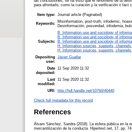
las conclusiones, se ha visto que el fenómeno de la desi
para afrontarlo, como la curación y la verificación o fact 
Item type:
Journal article (Paginated)
Misinformation, post-truth, infodemic, hoaxe
Keywords:
Desinformación, posverdad, infodemia, bulos,
B. Information use and sociology of informa
B. Information use and sociology of informa
Subjects:
B. Information use and sociology of informa
H. Information sources, supports, channels
H. Information sources, supports, channels
Depositing
Javier Guallar
user:
Date
11 Sep 2020 11:32
deposited:
Last
11 Sep 2020 11:32
modified:
URI:
http://hdl.handle.net/10760/40440
Check full metadata for this record
References
Álvaro Sánchez, Sandra (2018). La esfera pública en la er
mercantilización de la conducta. Hipertext.net, 17, pp. 74