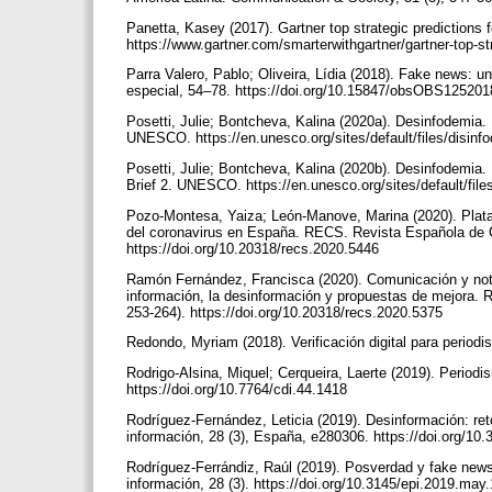
Panetta, Kasey (2017). Gartner top strategic predictions
https://www.gartner.com/smarterwithgartner/gartner-top-s
Parra Valero, Pablo; Oliveira, Lídia (2018). Fake news: u
especial, 54–78. https://doi.org/10.15847/obsOBS12520
Posetti, Julie; Bontcheva, Kalina (2020a). Desinfodemia.
UNESCO. https://en.unesco.org/sites/default/files/disin
Posetti, Julie; Bontcheva, Kalina (2020b). Desinfodemia.
Brief 2. UNESCO. https://en.unesco.org/sites/default/fi
Pozo-Montesa, Yaiza; León-Manove, Marina (2020). Plataf
del coronavirus en España. RECS. Revista Española de C
https://doi.org/10.20318/recs.2020.5446
Ramón Fernández, Francisca (2020). Comunicación y notic
información, la desinformación y propuestas de mejora.
253-264). https://doi.org/10.20318/recs.2020.5375
Redondo, Myriam (2018). Verificación digital para period
Rodrigo-Alsina, Miquel; Cerqueira, Laerte (2019). Periodi
https://doi.org/10.7764/cdi.44.1418
Rodríguez-Fernández, Leticia (2019). Desinformación: reto
información, 28 (3), España, e280306. https://doi.org/1
Rodríguez-Ferrándiz, Raúl (2019). Posverdad y fake news 
información, 28 (3). https://doi.org/10.3145/epi.2019.may