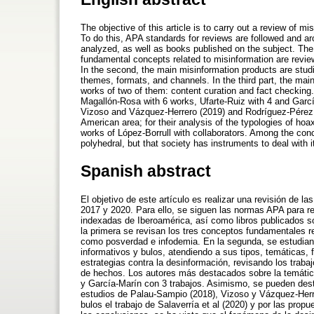
The objective of this article is to carry out a review of
To do this, APA standards for reviews are followed and ar
analyzed, as well as books published on the subject. The r
fundamental concepts related to misinformation are review
In the second, the main misinformation products are studi
themes, formats, and channels. In the third part, the mai
works of two of them: content curation and fact checking.
Magallón-Rosa with 6 works, Ufarte-Ruiz with 4 and Garcí
Vizoso and Vázquez-Herrero (2019) and Rodríguez-Pérez (20
American area; for their analysis of the typologies of hoa
works of López-Borrull with collaborators. Among the con
polyhedral, but that society has instruments to deal with i
Spanish abstract
El objetivo de este artículo es realizar una revisión de 
2017 y 2020. Para ello, se siguen las normas APA para re
indexadas de Iberoamérica, así como libros publicados s
la primera se revisan los tres conceptos fundamentales r
como posverdad e infodemia. En la segunda, se estudian 
informativos y bulos, atendiendo a sus tipos, temáticas, 
estrategias contra la desinformación, revisando los trabaj
de hechos. Los autores más destacados sobre la temática
y García-Marín con 3 trabajos. Asimismo, se pueden desta
estudios de Palau-Sampio (2018), Vizoso y Vázquez-Herrer
bulos el trabajo de Salaverría et al (2020) y por las prop