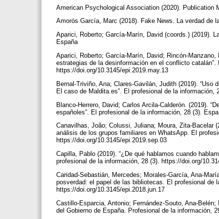
American Psychological Association (2020). Publication
Amorós García, Marc (2018). Fake News. La verdad de las
Aparici, Roberto; García-Marín, David (coords.) (2019). L
España
Aparici, Roberto; García-Marín, David; Rincón-Manzano, L
estrategias de la desinformación en el conflicto catalán”.
https://doi.org/10.3145/epi.2019.may.13
Bernal-Triviño, Ana; Clares-Gavilán, Judith (2019). “Uso 
El caso de Maldita.es”. El profesional de la información,
Blanco-Herrero, David; Carlos Arcila-Calderón. (2019). “D
españoles”. El profesional de la información, 28 (3). Esp
Canavilhas, João; Colussi, Juliana; Moura, Zita-Bacelar 
análisis de los grupos familiares en WhatsApp. El profesi
https://doi.org/10.3145/epi.2019.sep.03
Capilla, Pablo (2019). “¿De qué hablamos cuando hablamos
profesional de la información, 28 (3). https://doi.org/10
Caridad-Sebastián, Mercedes; Morales-García, Ana-María
posverdad: el papel de las bibliotecas. El profesional de 
https://doi.org/10.3145/epi.2018.jun.17
Castillo-Esparcia, Antonio; Fernández-Souto, Ana-Belén; 
del Gobierno de España. Profesional de la información, 29