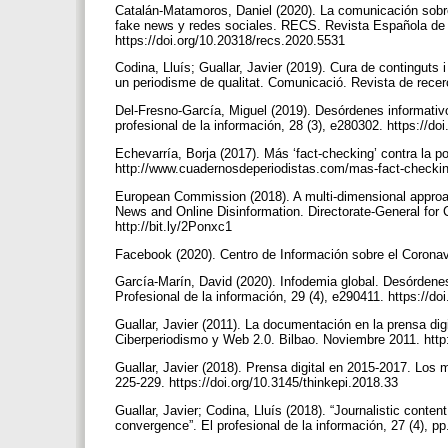
Catalán-Matamoros, Daniel (2020). La comunicación sobre
fake news y redes sociales. RECS. Revista Española de 
https://doi.org/10.20318/recs.2020.5531
Codina, Lluís; Guallar, Javier (2019). Cura de continguts 
un periodisme de qualitat. Comunicació. Revista de recerca
Del-Fresno-García, Miguel (2019). Desórdenes informativo
profesional de la información, 28 (3), e280302. https://d
Echevarría, Borja (2017). Más ‘fact-checking’ contra la p
http://www.cuadernosdeperiodistas.com/mas-fact-checki
European Commission (2018). A multi-dimensional approac
News and Online Disinformation. Directorate-General fo
http://bit.ly/2Ponxc1
Facebook (2020). Centro de Información sobre el Corona
García-Marín, David (2020). Infodemia global. Desórdenes 
Profesional de la información, 29 (4), e290411. https://do
Guallar, Javier (2011). La documentación en la prensa dig
Ciberperiodismo y Web 2.0. Bilbao. Noviembre 2011. http:/
Guallar, Javier (2018). Prensa digital en 2015-2017. Los 
225-229. https://doi.org/10.3145/thinkepi.2018.33
Guallar, Javier; Codina, Lluís (2018). “Journalistic conten
convergence”. El profesional de la información, 27 (4), pp