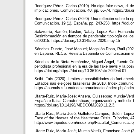
Rodríguez-Pérez, Carlos (2019). No diga fake news, di de
implicaciones. Comunicación, 40, pp. 65-74. https://doi
Rodríguez-Pérez, Carlos (2020). Una reflexión sobre la ep
Comunicación, 19 (1), España, pp. 243-258. https://doi
Salaverría, Ramón; Buslón, Nataly; López-Pan, Fernando;
Desinformación en tiempos de pandemia: tipología de los b
e290315. https://doi.org/10.3145/epi.2020.may.15
Sánchez-Duarte, José Manuel; Magallón-Rosa, Raúl (2020
en España. RECS. Revista Española de Comunicación en S
Sánchez de la Nieta Hernández, Miguel Ángel; Fuente Cob
periodista profesional en la era de las fake news y la pos
https://doi.org/https://doi.org/10.36105/stx.2020n4.01
Seibt, Taís (2020). Limites e possibilidades do fact-chec
Estados nas eleições brasileiras de 2018. Index.comunica
https://journals.sfu.ca/indexcomunicacion/index.php/ind
Ufarte-Ruiz, María-José; Anzera, Guisseppe; Murcia-Verd
España e Italia. Características, organización y método.
https://doi.org/10.14198/MEDCOM2020.11.2.3.
Ufarte-Ruiz, María José; Galletero-Campos, Belén; López
Face of the Hoaxes of the Healthcare Crisis. Trípodos, 47
http://www.tripodos.com/index.php/Facultat_Comunicacio
Ufarte-Ruiz, María José; Murcia-Verdú, Francisco José (