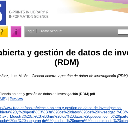
Login
Create Account
abierta y gestión de datos de in
(RDM)
ález, Luis-Millán
.
Ciencia abierta y gestión de datos de investigación (RDM)
iencia abierta y gestión de datos de investigación (RDM).pdf
2MB)
|
Preview
s://www.trea.es/books/ciencia-abierta-y-gestion-de-datos-de-investigacion-
0abierta%20y%20gesti%C3%B3n%20de%20datos%20de%20investigaci%C3
&text=Muestra%20c%C3%B3mo%20los%20datos%20pueden,como%20parte
odo%20se%20aseguran,de%20producir%20nuevo%20conocimiento%20cie