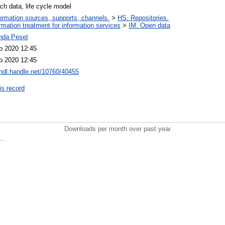
ch data, life cycle model
ormation sources, supports, channels.
>
HS. Repositories.
ormation treatment for information services
>
IM. Open data
nda Peset
p 2020 12:45
p 2020 12:45
/hdl.handle.net/10760/40455
is record
Downloads per month over past year
..