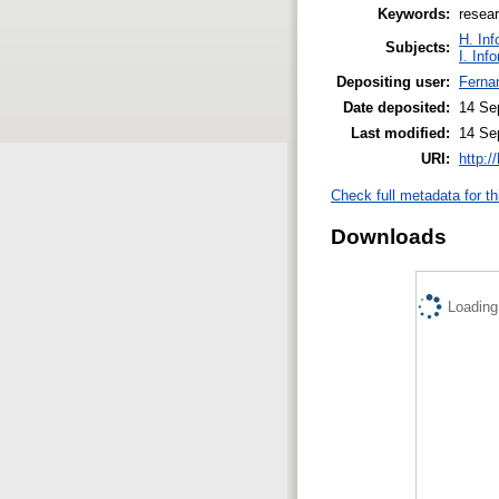
Keywords:
resear
H. Inf
Subjects:
I. Inf
Depositing user:
Ferna
Date deposited:
14 Se
Last modified:
14 Se
URI:
http:/
Check full metadata for th
Downloads
Loading.