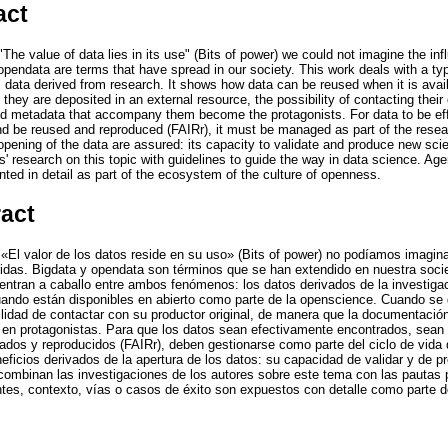
act
The value of data lies in its use" (Bits of power) we could not imagine the in
opendata are terms that have spread in our society. This work deals with a typ
ata derived from research. It shows how data can be reused when it is avail
hey are deposited in an external resource, the possibility of contacting their o
d metadata that accompany them become the protagonists. For data to be eff
nd be reused and reproduced (FAIRr), it must be managed as part of the researc
opening of the data are assured: its capacity to validate and produce new sci
' research on this topic with guidelines to guide the way in data science. Ag
ted in detail as part of the ecosystem of the culture of openness.
ract
El valor de los datos reside en su uso» (Bits of power) no podíamos imaginar
vidas. Bigdata y opendata son términos que se han extendido en nuestra socie
entran a caballo entre ambos fenómenos: los datos derivados de la investig
uando están disponibles en abierto como parte de la openscience. Cuando se
bilidad de contactar con su productor original, de manera que la documentaci
en protagonistas. Para que los datos sean efectivamente encontrados, sean 
zados y reproducidos (FAIRr), deben gestionarse como parte del ciclo de vida 
ficios derivados de la apertura de los datos: su capacidad de validar y de p
 combinan las investigaciones de los autores sobre este tema con las pautas p
ntes, contexto, vías o casos de éxito son expuestos con detalle como parte d