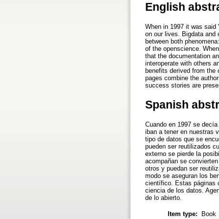
English abstr
When in 1997 it was said "
on our lives. Bigdata and 
between both phenomena: d
of the openscience. When t
that the documentation an
interoperate with others a
benefits derived from the 
pages combine the authors
success stories are presen
Spanish abst
Cuando en 1997 se decía «
iban a tener en nuestras 
tipo de datos que se encu
pueden ser reutilizados c
externo se pierde la posi
acompañan se convierten 
otros y puedan ser reutili
modo se aseguran los bene
científico. Estas páginas
ciencia de los datos. Age
de lo abierto.
Item type:
Book