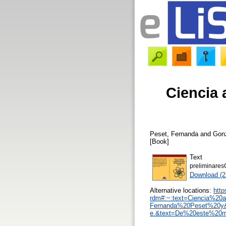
Ciencia 
Peset, Fernanda
and
Gonz
[Book]
Text
preliminaresC
Download (
Alternative locations:
http
rdm#:~:text=Ciencia%2
Fernanda%20Peset%20y
e.&text=De%20este%20m