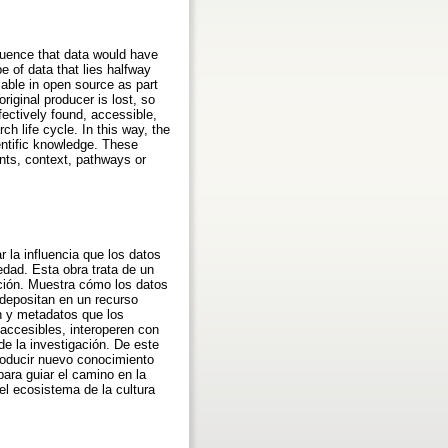
fluence that data would have
e of data that lies halfway
able in open source as part
riginal producer is lost, so
ectively found, accessible,
h life cycle. In this way, the
entific knowledge. These
ents, context, pathways or
 la influencia que los datos
dad. Esta obra trata de un
ación. Muestra cómo los datos
 depositan en un recurso
ón y metadatos que los
accesibles, interoperen con
de la investigación. De este
roducir nuevo conocimiento
ara guiar el camino en la
el ecosistema de la cultura