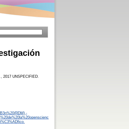
vestigación
.
, 2017 UNSPECIFIED.
%B3n%20(RDM),-
%20de%20la%20openscienc
nt%C3%ADfico.