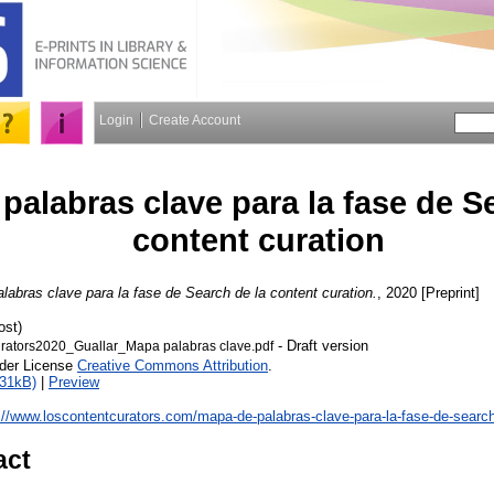
Login
Create Account
palabras clave para la fase de S
content curation
labras clave para la fase de Search de la content curation.
, 2020 [Preprint]
ost)
- Draft version
rators2020_Guallar_Mapa palabras clave.pdf
nder License
Creative Commons Attribution
.
231kB)
|
Preview
://www.loscontentcurators.com/mapa-de-palabras-clave-para-la-fase-de-search-
act