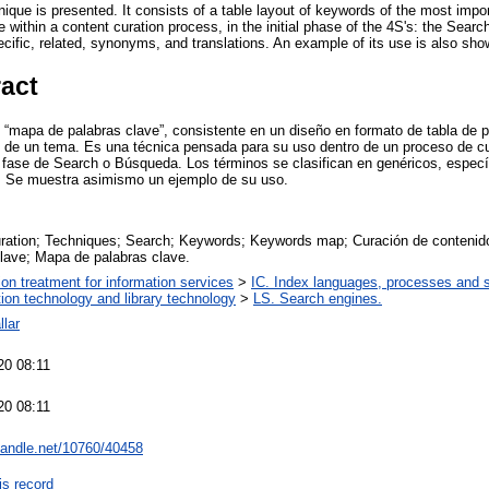
ue is presented. It consists of a table layout of keywords of the most importa
 within a content curation process, in the initial phase of the 4S's: the Sear
pecific, related, synonyms, and translations. An example of its use is also sho
ract
l “mapa de palabras clave”, consistente en un diseño en formato de tabla de 
 de un tema. Es una técnica pensada para su uso dentro de un proceso de cu
la fase de Search o Búsqueda. Los términos se clasifican en genéricos, especí
. Se muestra asimismo un ejemplo de su uso.
uration; Techniques; Search; Keywords; Keywords map; Curación de contenid
lave; Mapa de palabras clave.
ion treatment for information services
>
IC. Index languages, processes and
tion technology and library technology
>
LS. Search engines.
llar
20 08:11
20 08:11
.handle.net/10760/40458
is record