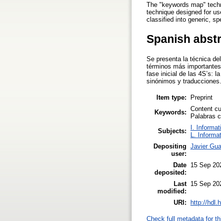
The "keywords map" techniq
technique designed for use
classified into generic, s
Spanish abst
Se presenta la técnica de
términos más importantes
fase inicial de las 4S’s: 
sinónimos y traducciones
Item type:
Preprint
Content c
Keywords:
Palabras c
I. Informat
Subjects:
L. Informa
Depositing
Javier Gua
user:
Date
15 Sep 20
deposited:
Last
15 Sep 20
modified:
URI:
http://hdl
Check full metadata for th