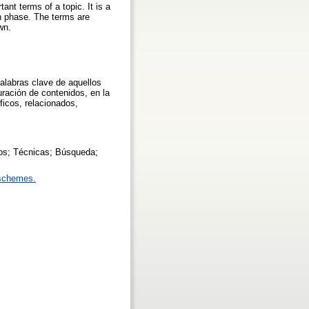
nt terms of a topic. It is a
ch phase. The terms are
wn.
palabras clave de aquellos
ración de contenidos, en la
ficos, relacionados,
os; Técnicas; Búsqueda;
 schemes.