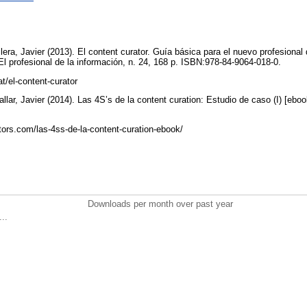
ilera, Javier (2013). El content curator. Guía básica para el nuevo profesional 
El profesional de la información, n. 24, 168 p. ISBN:978-84-9064-018-0.
at/el-content-curator
allar, Javier (2014). Las 4S’s de la content curation: Estudio de caso (I) [eb
tors.com/las-4ss-de-la-content-curation-ebook/
Downloads per month over past year
..