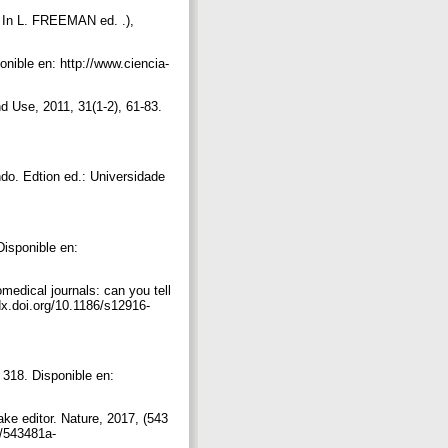
 In L. FREEMAN ed. .),
ible en: http://www.ciencia-
 Use, 2011, 31(1-2), 61-83.
. Edtion ed.: Universidade
isponible en:
dical journals: can you tell
dx.doi.org/10.1186/s12916-
 318. Disponible en:
editor. Nature, 2017, (543
e/543481a-