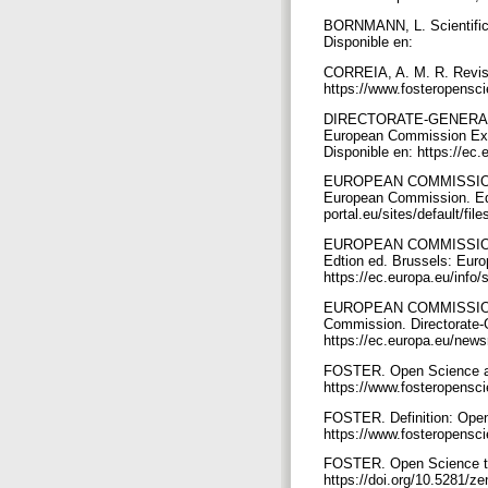
BORNMANN, L. Scientific 
Disponible en:
CORREIA, A. M. R. Revisã
https://www.fosteropensci
DIRECTORATE-GENERAL FO
European Commission Expe
Disponible en: https://ec.e
EUROPEAN COMMISSION. Fut
European Commission. Edt
portal.eu/sites/default/f
EUROPEAN COMMISSION. Tu
Edtion ed. Brussels: Euro
https://ec.europa.eu/info/s
EUROPEAN COMMISSION. Op
Commission. Directorate-G
https://ec.europa.eu/ne
FOSTER. Open Science an
https://www.fosteropensc
FOSTER. Definition: Ope
https://www.fosteropensci
FOSTER. Open Science tr
https://doi.org/10.5281/