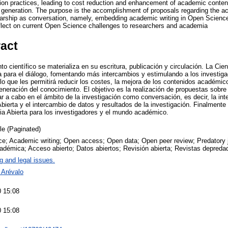
ion practices, leading to cost reduction and enhancement of academic content
 generation. The purpose is the accomplishment of proposals regarding the ac
larship as conversation, namely, embedding academic writing in Open Scienc
reflect on current Open Science challenges to researchers and academia
ract
to científico se materializa en su escritura, publicación y circulación. La Cien
a para el diálogo, fomentando más intercambios y estimulando a los investiga
 lo que les permitirá reducir los costes, la mejora de los contenidos académi
eneración del conocimiento. El objetivo es la realización de propuestas sobre
r a cabo en el ámbito de la investigación como conversación, es decir, la inte
ierta y el intercambio de datos y resultados de la investigación. Finalmente 
cia Abierta para los investigadores y el mundo académico.
cle (Paginated)
e; Academic writing; Open access; Open data; Open peer review; Predatory jo
cadémica; Acceso abierto; Datos abiertos; Revisión abierta; Revistas depreda
g and legal issues.
 Arévalo
 15:08
 15:08