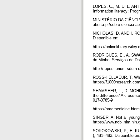
LOPES, C., M. D. L. ANTU
Information literacy: Pro
MINISTÉRIO DA CIÊNCIA, T
aberta.pt/sobre-ciencia-a
NICHOLAS, D. AND I. ROWL
Disponible en:
https://onlinelibrary.wil
RODRIGUES, E., A. SWAN
do Minho. Serviços de D
http://repositorium.sdum
ROSS-HELLAEUR, T. What i
https://f1000research.com
SHAMSEER, L., D. MOHER, 
the difference? A cross-s
017-0785-9
https://bmcmedicine.biom
SINGER, A. Not all young 
https://www.ncbi.nlm.nih
SOROKOWSKI, P., E. KULC
), 481-‐483. Disponible 