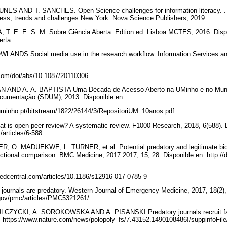
NES AND T. SANCHES. Open Science challenges for information literacy. .
gress, trends and challenges New York: Nova Science Publishers, 2019.
. E. E. S. M. Sobre Ciência Aberta. Edtion ed. Lisboa MCTES, 2016. Dispon
berta
ANDS Social media use in the research workflow. Information Services and
ey.com/doi/abs/10.1087/20110306
 AND A. A. BAPTISTA Uma Década de Acesso Aberto na UMinho e no Mundo
ocumentação (SDUM), 2013. Disponible en:
.uminho.pt/bitstream/1822/26144/3/RepositoriUM_10anos.pdf
s open peer review? A systematic review. F1000 Research, 2018, 6(588). D
/articles/6-588
O. MADUEKWE, L. TURNER, et al. Potential predatory and legitimate biome
ectional comparison. BMC Medicine, 2017 2017, 15, 28. Disponible en: http://
edcentral.com/articles/10.1186/s12916-017-0785-9
journals are predatory. Western Journal of Emergency Medicine, 2017, 18(2),
.gov/pmc/articles/PMC5321261/
ZYCKI, A. SOROKOWSKA AND A. PISANSKI Predatory journals recruit fake 
en: https://www.nature.com/news/polopoly_fs/7.43152.1490108486!/suppinfoFil