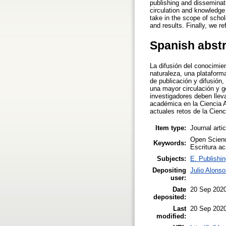
publishing and disseminat
circulation and knowledge
take in the scope of scho
and results. Finally, we 
Spanish abst
La difusión del conocimien
naturaleza, una plataform
de publicación y difusión,
una mayor circulación y g
investigadores deben lleva
académica en la Ciencia Ab
actuales retos de la Cien
Item type:
Journal arti
Open Scienc
Keywords:
Escritura a
Subjects:
E. Publishin
Depositing
Julio Alonso
user:
Date
20 Sep 2020
deposited:
Last
20 Sep 2020
modified: