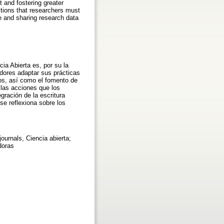
 and fostering greater
tions that researchers must
e and sharing research data
cia Abierta es, por su la
dores adaptar sus prácticas
cos, así como el fomento de
 las acciones que los
gración de la escritura
se reflexiona sobre los
urnals, Ciencia abierta;
doras