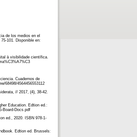
a de los medios en el
 75-101. Disponible en:
à visibilidade científica.
0informa%C3%A7%C3
iencia. Cuadernos de
/view/68498/4564456553112
erata, // 2017, (4), 38-42.
r Education. Edtion ed.:
15-Board-Docs.pdf
n ed., 2020. ISBN 978-1-
book. Edtion ed. Brussels: