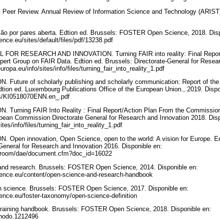
Peer Review. Annual Review of Information Science and Technology (ARIST)
o por pares aberta. Edtion ed. Brussels: FOSTER Open Science, 2018. Disp
ence.eu/sites/default/files/pdf/13238.pdf
R RESEARCH AND INNOVATION. Turning FAIR into reality: Final Report a
rt Group on FAIR Data. Edtion ed. Brussels: Directorate-General for Resear
uropa.eu/info/sites/info/files/turning_fair_into_reality_1.pdf
ure of scholarly publishing and scholarly communication: Report of the 
ion ed. Luxembourg Publications Office of the European Union., 2019. Dispo
iles/KI0518070ENN.en_.pdf
rning FAIR Into Reality : Final Report/Action Plan From the Commission
pean Commission Directorate General for Research and Innovation 2018. Disp
ites/info/files/turning_fair_into_reality_1.pdf
en innovation, Open Science, open to the world: A vision for Europe. Ed
eneral for Research and Innovation 2016. Disponible en:
wsroom/dae/document.cfm?doc_id=16022
d research. Brussels: FOSTER Open Science, 2014. Disponible en:
ience.eu/content/open-science-and-research-handbook
n science. Brussels: FOSTER Open Science, 2017. Disponible en:
ence.eu/foster-taxonomy/open-science-definition
aining handbook. Brussels: FOSTER Open Science, 2018. Disponible en:
zenodo.1212496