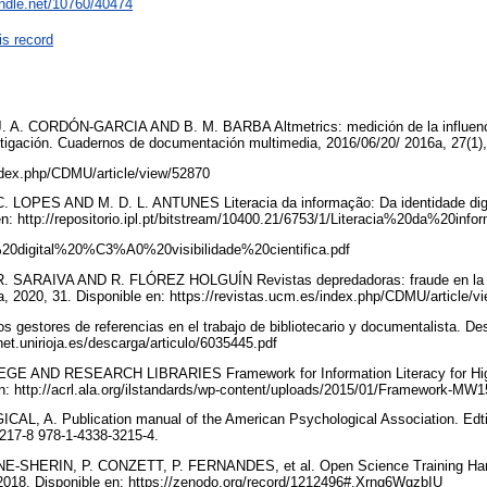
andle.net/10760/40474
is record
A. CORDÓN-GARCIA AND B. M. BARBA Altmetrics: medición de la influenci
stigación. Cuadernos de documentación multimedia, 2016/06/20/ 2016a, 27(1),
index.php/CDMU/article/view/52870
OPES AND M. D. L. ANTUNES Literacia da informação: Da identidade digital 
en: http://repositorio.ipl.pt/bitstream/10400.21/6753/1/Literacia%20da%2
0digital%20%C3%A0%20visibilidade%20cientifica.pdf
 SARAIVA AND R. FLÓREZ HOLGUÍN Revistas depredadoras: fraude en la c
, 2020, 31. Disponible en: https://revistas.ucm.es/index.php/CDMU/article
stores de referencias en el trabajo de bibliotecario y documentalista. Desid
lnet.unirioja.es/descarga/articulo/6035445.pdf
 AND RESEARCH LIBRARIES Framework for Information Literacy for Highe
n: http://acrl.ala.org/ilstandards/wp-content/uploads/2015/01/Framework-MW
 A. Publication manual of the American Psychological Association. Edtio
217-8 978-1-4338-3215-4.
-SHERIN, P. CONZETT, P. FERNANDES, et al. Open Science Training Hand
18. Disponible en: https://zenodo.org/record/1212496#.Xrng6WgzbIU