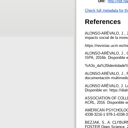
URI:
http://hdl.h
Check full metadata for th
References
ALONSO-ARÉVALO, J., J. 
impacto social de la inve
https://revistas.ucm.es/
ALONSO-ARÉVALO, J., C. L
ISPA, 2016b. Disponible 
%A3o_da%20identidade%2
ALONSO-ARÉVALO, J., R.
documentación multimedia
ALONSO ARÉVALO, J. Los ge
Disponible en: https://dia
ASSOCIATION OF COLLEGE
ACRL, 2016. Disponible e
AMERICAN PSYCHOLOGICAL,
4338-3216-1 978-1-4338-3
BEZJAK, S., A. CLYBURNE
FOSTER Open Science, 20