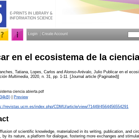
Login
Create Account
ar en el ecosistema de la ciencia
anches, Tatiana
,
Lopes, Carlos
and
Alonso-Arévalo, Julio
Publicar en el ecosi
ión Multimedia
, 2020, n. 31, pp. 1-11. [Journal article (Paginated)]
istema ciencia abierta.pdf
534kB)
|
Preview
s://revistas.ucm.es/index.php/CDMU/article/view/71449/4564456554291
act
ffusion of scientific knowledge, materialized in its writing, publication, and ci
by its nature, a platform for dialogue, fostering more exchanges and stimulat