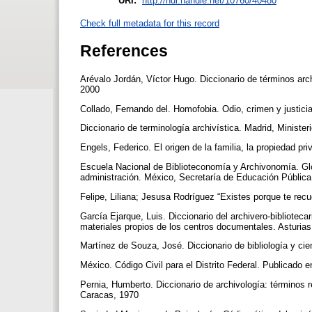
URI:
http://hdl.handle.net/10760/40480
Check full metadata for this record
References
Arévalo Jordán, Víctor Hugo. Diccionario de términos arc
2000
Collado, Fernando del. Homofobia. Odio, crimen y justic
Diccionario de terminología archivística. Madrid, Ministe
Engels, Federico. El origen de la familia, la propiedad p
Escuela Nacional de Biblioteconomía y Archivonomía. Glos
administración. México, Secretaría de Educación Públi
Felipe, Liliana; Jesusa Rodríguez “Existes porque te rec
García Ejarque, Luis. Diccionario del archivero-bibliotecar
materiales propios de los centros documentales. Asturia
Martínez de Souza, José. Diccionario de bibliología y cie
México. Código Civil para el Distrito Federal. Publicado 
Pernia, Humberto. Diccionario de archivología: términos re
Caracas, 1970