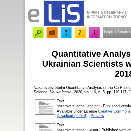
Login
Create 
Quantitative Analys
Ukrainian Scientists 
201
Nazarovets, Serhii
Quantitative Analysis of the Co-Public
Science.
Nauka innov.
, 2020, vol. 16, n. 5, pp. 110-117. [
Text
- Published versi
nazarovets_nobel_eng.pdf
Available under License
Creative Commons A
Download (220kB)
|
Preview
Text
- Published versio
nazarovets_nobel_ukr.pdf