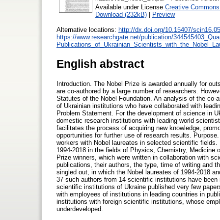
Available under License
Creative Commons A
Download (232kB)
|
Preview
Alternative locations:
http://dx.doi.org/10.15407/scin16.0
https://www.researchgate.net/publication/344545403_Qua
Publications_of_Ukrainian_Scientists_with_the_Nobel_L
English abstract
Introduction. The Nobel Prize is awarded annually for outs
are co-authored by a large number of researchers. Howeve
Statutes of the Nobel Foundation. An analysis of the co-a
of Ukrainian institutions who have collaborated with leadi
Problem Statement. For the development of science in Ukr
domestic research institutions with leading world scientis
facilitates the process of acquiring new knowledge, prom
opportunities for further use of research results. Purpose.
workers with Nobel laureates in selected scientific field
1994-2018 in the fields of Physics, Chemistry, Medicine 
Prize winners, which were written in collaboration with sc
publications, their authors, the type, time of writing and
singled out, in which the Nobel laureates of 1994-2018 and
37 such authors from 14 scientific institutions have been
scientific institutions of Ukraine published very few pape
with employees of institutions in leading countries in publ
institutions with foreign scientific institutions, whose em
underdeveloped.