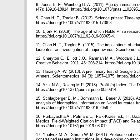
8. Jones B. F., Weinberg B. A. (2011). Age dynamics in s
(47): 18910-18914. https://doi.org/10.1073/pnas.1102895
9. Chan H. F., Torgler B. (2013). Science prizes: Time-la
https://doi.org/10.1007/s11192-015-1738-8.
10. Bjørk R. (2019). The age at which Noble Prize resear
https://doi.org/10.1007/s11192-019-03065-4.
11. Chan H. F., Torgler B. (2015). The implications of e
laureates: an investigation of major awards. Scientometr
12. Charyton C., Elliott J.O., Rahman M.A., Woodard J.
Creative Behavior. 2011. 45: 203-214. https://doi.org/10
13. Harzing A.-W. (2013). A preliminary test of Google Scho
winners. Scientometrics. 94 (3): 1057–1075. https://doi.
14. Aziz N.A., Rozing M.P. (2013). Profit (p)-Index: The
https://doi.org/10.1371/journal.pone.0059814.
15. Schlagberger E. M., Bornmann L., Bauer J. (2016). At 
analysis of biographical information on Nobel laureates f
https://doi.org/10.1007/s11192-016-2059-2.
16. Purkayastha A., Palmaro E., Falk-Krzesinsk, H., Baas
Metrics: Field-Weighted Citation Impact (FWCI) and Relat
https://doi.org/10.1016/j.joi.2019.03.012.
17. Ynalvez M. A., Shrum W. M. (2011). Professional networ
constrained research institutions in a developing country.