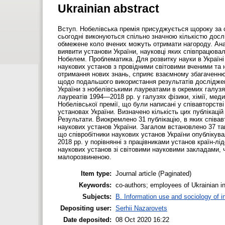
Ukrainian abstract
Вступ. Нобелівська премія присуджується щороку за су
сьогодні виконуються спільно значною кількістю дослі
обмежене коло вчених можуть отримати нагороду. Анал
виявити установи України, науковці яких співпрацювал
Нобелем. Проблематика. Для розвитку науки в Україні 
наукових установ з провідними світовими вченими та
отримання нових знань, сприяє взаємному збагаченн
щодо подальшого використання результатів досліджен
України з нобелівськими лауреатами в окремих галузя
лауреатів 1994—2018 рр. у галузях фізики, хімії, меди
Нобелівської премії, що були написані у співавторств
установах України. Визначено кількість цих публікацій
Результати. Виокремлено 31 публікацію, в яких співа
наукових установ України. Загалом встановлено 37 так
що співробітники наукових установ України опублікув
2018 рр. у порівнянні з працівниками установ країн-лід
наукових установ зі світовими науковими закладами, 
малорозвиненою.
Item type:
Journal article (Paginated)
Keywords:
co-authors; employees of Ukrainian ins
Subjects:
B. Information use and sociology of i
Depositing user:
Serhii Nazarovets
Date deposited:
08 Oct 2020 16:22