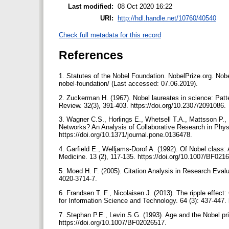
Last modified:
08 Oct 2020 16:22
URI:
http://hdl.handle.net/10760/40540
Check full metadata for this record
References
1. Statutes of the Nobel Foundation. NobelPrize.org. Nobe
nobel-foundation/ (Last accessed: 07.06.2019).
2. Zuckerman H. (1967). Nobel laureates in science: Patte
Review. 32(3), 391-403. https://doi.org/10.2307/2091086.
3. Wagner C.S., Horlings E., Whetsell T.A., Mattsson P.,
Networks? An Analysis of Collaborative Research in Phy
https://doi.org/10.1371/journal.pone.0136478.
4. Garfield E., Welljams-Dorof A. (1992). Of Nobel class: 
Medicine. 13 (2), 117-135. https://doi.org/10.1007/BF02
5. Moed H. F. (2005). Citation Analysis in Research Evalua
4020-3714-7.
6. Frandsen T. F., Nicolaisen J. (2013). The ripple effect:
for Information Science and Technology. 64 (3): 437-447. 
7. Stephan P.E., Levin S.G. (1993). Age and the Nobel pri
https://doi.org/10.1007/BF02026517.