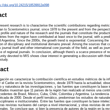
s://doi.org/10.24215/18539912e098
act
resent research is to characterise the scientific contributions regarding metric
n to Scientometrics journal, since 1978 to the present and from the perspect
 profile and nature of the research and the journals that constitute the producti
ries from the region have contributed at least once to the journal, with a pr
 Argentina. Since the 2000s, the growth trend is exponential. Concerning the t
on of disciplinary and institutional domains prevail. Among the sources that co
journal itself and other international core journals of the field, as well as jour
ce of regional journals. In conclusion, although there's a scarce presence of re
ity devoted to MIS shows clear interest in generating a discussion with the
 study.
ract
igación es caracterizar la contribución científica en estudios métricos de la i
 el Caribe en la revista Scientometrics, desde 1978 hasta la actualidad, obse
co y naturaleza de las investigaciones, y las fuentes que constituyen la base i
ltados muestran que 11 países de la región han realizado al menos una contri
cedentes de Brasil, México, Cuba, Chile, Colombia y Argentina. La tendencia
 década de 2000. Desde el perfil temático, predominan los estudios de naturale
iplinares e institucionales. Entre las fuentes que constituyen la base intelec
ras revistas nucleares del campo a nivel internacional, y otras revistas de o
nales. Se concluye que, si bien la presencia de autores de la región en la re