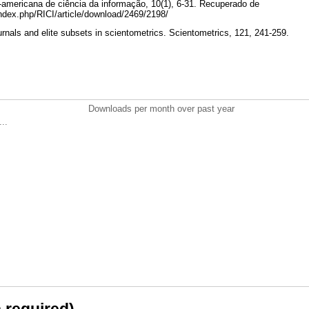
ro-americana de ciência da informação, 10(1), 6-31. Recuperado de
/index.php/RICI/article/download/2469/2198/
ournals and elite subsets in scientometrics. Scientometrics, 121, 241-259.
Downloads per month over past year
..
n required)