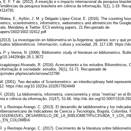
a, E. F. T de. (2012). A inserção e o impacto internacional da pesquisa brasil
endências da pesquisa brasileira em ciência da informação, 5(1), 1-19. Rec
49/114791
-Malea, E., Ayllón, J. M. y Delgado López-Cózar, E. (2016). The counting h
etrics, scientometrics, informetrics, webometrics and altmetricsin the Google
te, Mendeley & Twitter. EC3 working papers, 21.Recuperado de
v/papers/1602/1602.02412.pdf
. (2013). La investigación en bibliometría en la Argentina: quiénes son y qué p
tudios bibliométricos. Información, cultura y sociedad, 29, 117-138. https://d
 P. y Verma, N. (2006). Bibliometric study of literature on bibliometrics. Bulle
org/10.14429/djlit.26.1.3672
izagástegui Alvarado, R. (2016). Acercamiento a los estudios Biliométricos, 
 Informação & sociedade: estudos, 26(1), 51-71. Recuperado de
/ojs/index.php/ies/article/view/22799
W. (2001). Two decades of Scientometrics: an interdisciplinary field represente
312. https://doi.org/10.1023/a:1010577824449
. (2016). La bibliometría, informetría, cienciometría y otras “metrías” en el Br
omia e ciência da informação, 21(47), 51-66. http://dx.doi.org/10.5007/1518
. y Restrepo Arango, C. (2013). El desarrollo de labibliometría y los indicado
Iberoamericano de Indicadores de Ciencia y Tecnología, Bogotá, Colombia.
a.edu/10183615/EL_DESARROLLO_DE_LA_BIBLIOMETR%C3%8DA_Y_LOS_I
_EN_COLOMBIA
. y Restrepo Arango, C. (2017). Crecimiento de la literatura sobre bibliometria