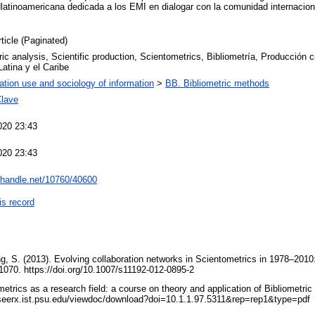
dlatinoamericana dedicada a los EMI en dialogar con la comunidad internacion
rticle (Paginated)
ric analysis, Scientific production, Scientometrics, Bibliometría, Producción c
atina y el Caribe
ation use and sociology of information
>
BB. Bibliometric methods
Clave
020 23:43
020 23:43
l.handle.net/10760/40600
is record
ng, S. (2013). Evolving collaboration networks in Scientometrics in 1978–201
1070. https://doi.org/10.1007/s11192-012-0895-2
metrics as a research field: a course on theory and application of Bibliometric 
eseerx.ist.psu.edu/viewdoc/download?doi=10.1.1.97.5311&rep=rep1&type=pdf