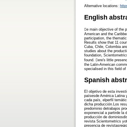
Alternative locations:
http
English abstr
e main objective of the p
American and the Caribbea
participation, the thematic
Results show that 11 count
Cuba, Chile, Colombia and
studies about the producti
foundation, Scientometrics 
found. ere's little presen
the Latin-American commun
specialised in this field of
Spanish abst
El objetivo de esta invest
paísesde América Latina y
cada país, elperfil temáti
dicha producción.Los resu
predominio detrabajos pro
exponencial a partirde la
producción de dominiosdisc
revista Scientometrics yot
presencia de revistasregio