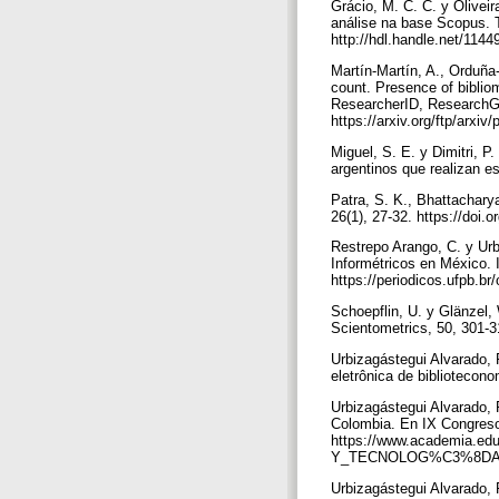
Grácio, M. C. C. y Oliveir
análise na base Scopus. T
http://hdl.handle.net/114
Martín-Martín, A., Orduña
count. Presence of bibliom
ResearcherID, ResearchGa
https://arxiv.org/ftp/arxi
Miguel, S. E. y Dimitri, P
argentinos que realizan es
Patra, S. K., Bhattacharya,
26(1), 27-32. https://doi.
Restrepo Arango, C. y Urb
Informétricos en México.
https://periodicos.ufpb.br
Schoepflin, U. y Glänzel, 
Scientometrics, 50, 301-
Urbizagástegui Alvarado, R
eletrônica de bibliotecon
Urbizagástegui Alvarado, R
Colombia. En IX Congreso
https://www.academi
Y_TECNOLOG%C3%8DA
Urbizagástegui Alvarado, R