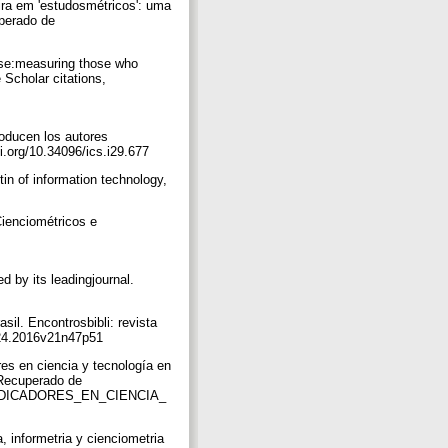
eira em 'estudosmétricos': uma
uperado de
ouse:measuring those who
 Scholar citations,
roducen los autores
oi.org/10.34096/ics.i29.677
tin of information technology,
Cienciométricos e
d by its leadingjournal.
asil. Encontrosbibli: revista
-2924.2016v21n47p51
res en ciencia y tecnología en
 Recuperado de
NDICADORES_EN_CIENCIA_
, informetria y cienciometria