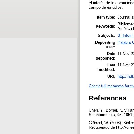
el interés de la comunida
campo de estudios.
Item type:
Journal a
Bibliomet
Keywords:
América L
Subjects:
B. Inform
Depositing
Palabra 
user:
Date
11 Nov 2
deposited:
Last
11 Nov 2
modified:
URI:
http://hd
Check full metadata for th
References
Chen, Y., Börner, K. y Fa
Scientometrics, 95, 1051-
Glänzel, W. (2003). Biblio
Recuperado de http://cit