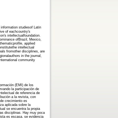
 information studiesof Latin
ive of eachcountry's
on's intellectualfoundation.
edominance ofBrazil, Mexico,
hematicprofile, applied
nstitutethe intellectual
nals fromother disciplines, are
gionalauthors in the journal,
international community
nformación (EMI) de los
rvando la participación de
ntelectual de referencia de
bución a la revista, con
 de crecimiento es
za aplicada sobre la
tual se encuentra la propia
tras disciplinas. Hay muy poca
vista es escasa, se evidencia