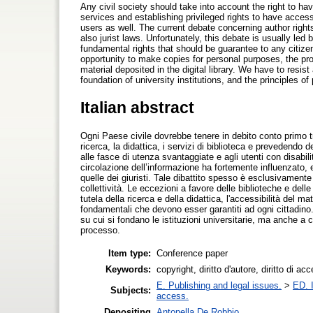
Any civil society should take into account the right to ha
services and establishing privileged rights to have acces
users as well. The current debate concerning author rights 
also jurist laws. Unfortunately, this debate is usually l
fundamental rights that should be guarantee to any citizen
opportunity to make copies for personal purposes, the prot
material deposited in the digital library. We have to resis
foundation of university institutions, and the principles of p
Italian abstract
Ogni Paese civile dovrebbe tenere in debito conto primo tra 
ricerca, la didattica, i servizi di biblioteca e prevedendo
alle fasce di utenza svantaggiate e agli utenti con disabili
circolazione dell’informazione ha fortemente influenzato, 
quelle dei giuristi. Tale dibattito spesso è esclusivamente
collettività. Le eccezioni a favore delle biblioteche e delle
tutela della ricerca e della didattica, l'accessibilità del mate
fondamentali che devono esser garantiti ad ogni cittadino.
su cui si fondano le istituzioni universitarie, ma anche a 
processo.
Item type:
Conference paper
Keywords:
copyright, diritto d'autore, diritto di 
E. Publishing and legal issues.
>
ED. I
Subjects:
access.
Depositing
Antonella De Robbio