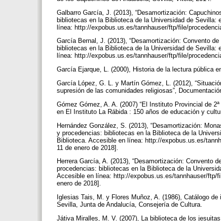
Galbarro García, J. (2013), “Desamortización: Capuchino
bibliotecas en la Biblioteca de la Universidad de Sevilla: 
línea: http://expobus.us.es/tannhauser/ftp/file/proceden
García Bernal, J. (2013), “Desamortización: Convento de
bibliotecas en la Biblioteca de la Universidad de Sevilla: 
línea: http://expobus.us.es/tannhauser/ftp/file/proceden
García Ejarque, L. (2000), Historia de la lectura pública
García López, G. L. y Martín Gómez, L. (2012), “Situaci
supresión de las comunidades religiosas”, Documentación 
Gómez Gómez, A. A. (2007) “El Instituto Provincial de 2ª
en El Instituto La Rábida : 150 años de educación y cultu
Hernández González, S. (2013), “Desamortización: Monas
y procedencias: bibliotecas en la Biblioteca de la Universi
Biblioteca. Accesible en línea: http://expobus.us.es/tann
11 de enero de 2018].
Herrera García, A. (2013), “Desamortización: Convento d
procedencias: bibliotecas en la Biblioteca de la Universida
Accesible en línea: http://expobus.us.es/tannhauser/ftp/
enero de 2018].
Iglesias Tais, M. y Flores Muñoz, A. (1986), Catálogo de 
Sevilla, Junta de Andalucía, Consejería de Cultura.
Játiva Miralles, M. V. (2007), La biblioteca de los jesuit