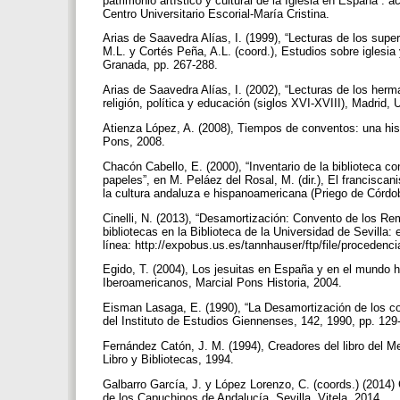
patrimonio artístico y cultural de la Iglesia en España :
Centro Universitario Escorial-María Cristina.
Arias de Saavedra Alías, I. (1999), “Lecturas de los sup
M.L. y Cortés Peña, A.L. (coord.), Estudios sobre iglesi
Granada, pp. 267-288.
Arias de Saavedra Alías, I. (2002), “Lecturas de los herm
religión, política y educación (siglos XVI-XVIII), Madrid,
Atienza López, A. (2008), Tiempos de conventos: una his
Pons, 2008.
Chacón Cabello, E. (2000), “Inventario de la biblioteca 
papeles”, en M. Peláez del Rosal, M. (dir.), El francisc
la cultura andaluza e hispanoamericana (Priego de Córdob
Cinelli, N. (2013), “Desamortización: Convento de los R
bibliotecas en la Biblioteca de la Universidad de Sevilla: 
línea: http://expobus.us.es/tannhauser/ftp/file/proceden
Egido, T. (2004), Los jesuitas en España y en el mundo 
Iberoamericanos, Marcial Pons Historia, 2004.
Eisman Lasaga, E. (1990), “La Desamortización de los con
del Instituto de Estudios Giennenses, 142, 1990, pp. 12
Fernández Catón, J. M. (1994), Creadores del libro del Me
Libro y Bibliotecas, 1994.
Galbarro García, J. y López Lorenzo, C. (coords.) (2014) C
de los Capuchinos de Andalucía, Sevilla, Vitela, 2014.