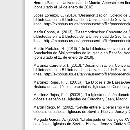
Herrero Pascual, Universidad de Murcia. Accesible en lín
[consultado el 14 de enero de 2018]
López Lorenzo, C. (2013), “Desamortización: Colegio de
bibliotecas en la Biblioteca de la Universidad de Sevilla: 
línea: http://expobus.us.es/tannhauser/ftp/file/proceden
Marín Cobos, A. (2013), “Desamortización: Convento de 
bibliotecas en la Biblioteca de la Universidad de Sevilla: 
línea: http://expobus.us.es/tannhauser/ftp/file/proceden
Martín Portales, R. (2016), “De la biblioteca conventua
Asociación de Bibliotecarios de la Iglesia en España. Ac
[consultado el 11 de enero de 2018].
Martínez Carretero, I. (2013), “Desamortización: Conven
bibliotecas en la Biblioteca de la Universidad de Sevilla: 
línea: http://expobus.us.es/tannhauser/ftp/file/proceden
Martínez Rojas, F. J. (2003a), “La Diócesis de Baeza-Jaén
Historia de las diócesis españolas, Iglesias de Córdoba y
Martínez Rojas, F. J. (2003b), “La Iglesia en Jaén durante
diócesis españolas, Iglesias de Córdoba y Jaén, Madrid, 
Martín Riego, M. (2002), “Sevilla entre el Liberalismo y l
diócesis españolas, Iglesias de Sevilla, Huelva, Jerez y 
Morgado García, A. (2002), “El obispado en los siglos XVI
españolas, Iglesias de Sevilla, Huelva, Jerez y Cádiz y C