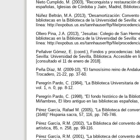
Nieto Cumplido, M. (2003), “Reconquista y restauración de
españolas, Iglesias de Córdoba y Jaén, Madrid, Bibliotec
Núñez Beltrán, M.A. (2013), “Desamortización: Convento
bibliotecas en la Biblioteca de la Universidad de Sevilla: 
línea: http://expobus.us.es/tannhauser/ftp/file/proceden
Ollero Pina, J.A. (2013), “Jesuitas: Colegio de San Her
bibliotecas en la Biblioteca de la Universidad de Sevilla: 
línea: http://expobus.us.es/tannhauser/ftp/file/proceden
Peñalver Gómez, E. (coord.), Fondos y procedencias: bibli
Sevilla: Universidad de Sevilla, Biblioteca. Accesible e
[consultado el 11 de enero de 2018].
Peña Díaz, M. (2009-10), “El famosísimo reino de Andaluc
Trocadero, 21-22, pp. 37-60.
Peregrín Pardo, C. (1984), “La Biblioteca Universitaria d
vol. 1, n. 0, pp. 8-12.
Peregrín Pardo, C. (1998), “El fondo histórico de la Bibl
Miñambres, El libro antiguo en las bibliotecas españolas
Pérez García, Rafael M. (2005), “La Biblioteca del conve
(1646)” Hispania sacra, 57, 116, pp. 745-746.
Pérez García, R.M. (2002), “La Biblioteca del convento de 
artística, 85, n. 258, pp. 99-116.
Pérez García, R.M. (2001), “La biblioteca del convento de