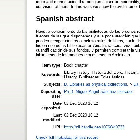
more and more studies that bring us closer to their realit
our vision of them. In this work we show the evolution of t
Spanish abstract
Nuestro conocimiento de las bibliotecas de las órdenes re
fuentes de las que disponemos y a la poca atención que l
pueden recoger cientos o incluso miles de libros, suele d
historia de estas bibliotecas en Andalucía, cada vez co
cuantifi cación de sus fondos, y permiten completar la v
bibliotecas de las órdenes monásticas en Andalucía.
Item type:
Book chapter
Library history, Historia del Libro, Histori
Keywords:
History, Bibliotecas Eclesiásticas
Subjects:
D. Libraries as physical collections.
>
DJ.
Depositing
Ph.D. Miguel Ángel Sánchez Herrador
user:
Date
02 Dec 2020 16:12
deposited:
Last
02 Dec 2020 16:12
modified:
URI:
http://hdl.handle.net/10760/40733
Check full metadata for this record