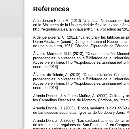
References
Albardonero Freire, A. (2013), “Jesuitas: Noviciado de S
en la Biblioteca de la Universidad de Sevilla: exposición v
http://expobus.us.es/tannhauser/ftp/file/procedencias/20
Aldehuela-Serra, C. (2011), “La lectura y las bibliotecas 
Durán Alcalá, F. (coord.), Congreso sobre el Republicani
de una nueva era, 1931, Córdoba, Diputación de Córdoba,
Álvarez Márquez, M.C. (2013), “Desamortización: Monaste
procedencias: bibliotecas en la Biblioteca de la Universida
Accesible en línea: http://expobus.us.es/tannhauser/ftp/
enero de 2018].
Álvarez de Toledo, A. (2013), “Desamortización: Colegio
procedencias: bibliotecas en la Biblioteca de la Universida
Accesible en línea: http://expobus.us.es/tannhauser/ftp/
enero de 2018].
Aranda Doncel, J. y Flores Muñoz, A. (2000), Cultura y ó
los Carmelitas Descalzos de Montoro, Córdoba, Ayuntam
Aranda Doncel, J. (2003), “Época moderna (siglos XVI-XVIII
de las diócesis españolas, Iglesias de Córdoba y Jaén, M
Aranda Doncel, J. (2007), “Las exclaustraciones de las ór
de los terciarios regulares de San Francisco”, en Campos 