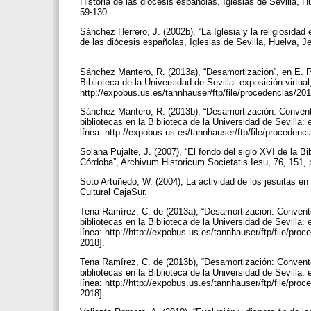
Historia de las diócesis españolas, Iglesias de Sevilla, H
59-130.
Sánchez Herrero, J. (2002b), “La Iglesia y la religiosidad 
de las diócesis españolas, Iglesias de Sevilla, Huelva, J
Sánchez Mantero, R. (2013a), “Desamortización”, en E. P
Biblioteca de la Universidad de Sevilla: exposición virtual
http://expobus.us.es/tannhauser/ftp/file/procedencias/20
Sánchez Mantero, R. (2013b), “Desamortización: Convent
bibliotecas en la Biblioteca de la Universidad de Sevilla: 
línea: http://expobus.us.es/tannhauser/ftp/file/proceden
Solana Pujalte, J. (2007), “El fondo del siglo XVI de la 
Córdoba”, Archivum Historicum Societatis Iesu, 76, 151,
Soto Artuñedo, W. (2004), La actividad de los jesuitas e
Cultural CajaSur.
Tena Ramírez, C. de (2013a), “Desamortización: Convento
bibliotecas en la Biblioteca de la Universidad de Sevilla: 
línea: http://http://expobus.us.es/tannhauser/ftp/file/pr
2018].
Tena Ramírez, C. de (2013b), “Desamortización: Convent
bibliotecas en la Biblioteca de la Universidad de Sevilla: 
línea: http://http://expobus.us.es/tannhauser/ftp/file/pr
2018].