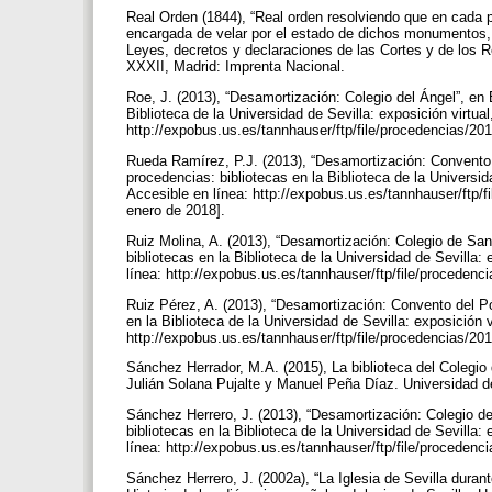
Real Orden (1844), “Real orden resolviendo que en cada 
encargada de velar por el estado de dichos monumentos, 
Leyes, decretos y declaraciones de las Cortes y de los R
XXXII, Madrid: Imprenta Nacional.
Roe, J. (2013), “Desamortización: Colegio del Ángel”, en
Biblioteca de la Universidad de Sevilla: exposición virtual
http://expobus.us.es/tannhauser/ftp/file/procedencias/20
Rueda Ramírez, P.J. (2013), “Desamortización: Convento
procedencias: bibliotecas en la Biblioteca de la Universida
Accesible en línea: http://expobus.us.es/tannhauser/ftp/
enero de 2018].
Ruiz Molina, A. (2013), “Desamortización: Colegio de Sa
bibliotecas en la Biblioteca de la Universidad de Sevilla: 
línea: http://expobus.us.es/tannhauser/ftp/file/proceden
Ruiz Pérez, A. (2013), “Desamortización: Convento del P
en la Biblioteca de la Universidad de Sevilla: exposición v
http://expobus.us.es/tannhauser/ftp/file/procedencias/20
Sánchez Herrador, M.A. (2015), La biblioteca del Colegio d
Julián Solana Pujalte y Manuel Peña Díaz. Universidad 
Sánchez Herrero, J. (2013), “Desamortización: Colegio 
bibliotecas en la Biblioteca de la Universidad de Sevilla: 
línea: http://expobus.us.es/tannhauser/ftp/file/proceden
Sánchez Herrero, J. (2002a), “La Iglesia de Sevilla duran