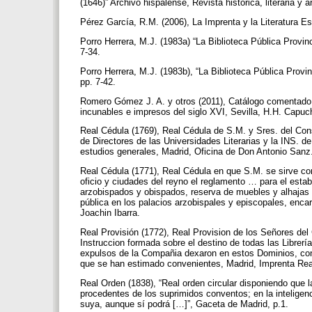
(1646)” Archivo hispalense, Revista histórica, literaria y a
Pérez García, R.M. (2006), La Imprenta y la Literatura E
Porro Herrera, M.J. (1983a) “La Biblioteca Pública Provinc
7-34.
Porro Herrera, M.J. (1983b), “La Biblioteca Pública Provin
pp. 7-42.
Romero Gómez J. A. y otros (2011), Catálogo comentado d
incunables e impresos del siglo XVI, Sevilla, H.H. Capuc
Real Cédula (1769), Real Cédula de S.M. y Sres. del Cons
de Directores de las Universidades Literarias y la INS. d
estudios generales, Madrid, Oficina de Don Antonio Sanz
Real Cédula (1771), Real Cédula en que S.M. se sirve com
oficio y ciudades del reyno el reglamento … para el esta
arzobispados y obispados, reserva de muebles y alhajas p
pública en los palacios arzobispales y episcopales, enca
Joachin Ibarra.
Real Provisión (1772), Real Provision de los Señores del 
Instruccion formada sobre el destino de todas las Librer
expulsos de la Compañia dexaron en estos Dominios, con 
que se han estimado convenientes, Madrid, Imprenta Rea
Real Orden (1838), “Real orden circular disponiendo que l
procedentes de los suprimidos conventos; en la inteligen
suya, aunque sí podrá […]”, Gaceta de Madrid, p.1.