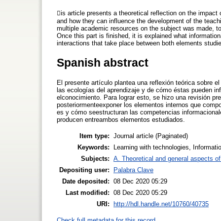
is article presents a theoretical reflection on the impact
and how they can influence the development of the teachi
multiple academic resources on the subject was made, to 
Once this part is finished, it is explained what informatio
interactions that take place between both elements studi
Spanish abstract
El presente artículo plantea una reflexión teórica sobre 
las ecologías del aprendizaje y de cómo éstas pueden inf
elconocimiento. Para lograr esto, se hizo una revisión pr
posteriormenteexponer los elementos internos que compon
es y cómo seestructuran las competencias informacionales
producen entreambos elementos estudiados.
Item type:
Journal article (Paginated)
Keywords:
Learning with technologies, Informatio
Subjects:
A. Theoretical and general aspects of 
Depositing user:
Palabra Clave
Date deposited:
08 Dec 2020 05:29
Last modified:
08 Dec 2020 05:29
URI:
http://hdl.handle.net/10760/40735
Check full metadata for this record