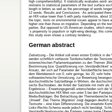
high comprehensibility). It statistically evaluates word- 
restrains to statistical parameters of the text surface e
length in letters as well as the percentage of words longe
12 words. Results and Conclusions - As anticipated there i
an HIX-value lower than 5 with party manifestos, about 
the topic, texts on environmental issues appear to have a s
higher one than those on migration. Depending on the text 
parties. But opposed to US-American studies, which empha
´s propensity to populism or right-wing ideology, this c
this study even shows a contrary tendency.
German abstract
Zielsetzung – Der Artikel soll einen ersten Einblick in d
werden schriftlich verfasste Textbotschaften der Textsort
österreichischen Parlamentsparteien zu den Themen ‚Bild
Bestimmung bzw. Quantifizierung von ‚Verständlichkeit‘ w
Ansatz, der sich auf Parameter der Textoberfläche besch
dem Wertebereich von 0, sehr geringe, bis 20, sehr hohe 
softwaretechnische Umsetzung, zur Bewertung herangezog
durchschnittliche Satzteillänge in Wörtern, die durchschn
sechs Buchstaben, der Anteil der Satzteile mit mehr als 1
Ergebnisse – Erwartungsgemäß unterscheiden sich die Ver
durchschnittlichen HIX-Wert von unter 5 bei den Parteip
Media-Beiträgen. Bei Betrachtung der Themenbereiche lieg
‚Umwelt‘. Das Thema ‚Migration‘ zeigt dagegen deutlich g
Textsorte – eine klare Differenzierung. Die erwartete Kor
Links-Rechts-Schema wurde jedoch nicht bestätigt. Schlu
Verständlichkeitsmuster der Parteien zeigen keine Übe