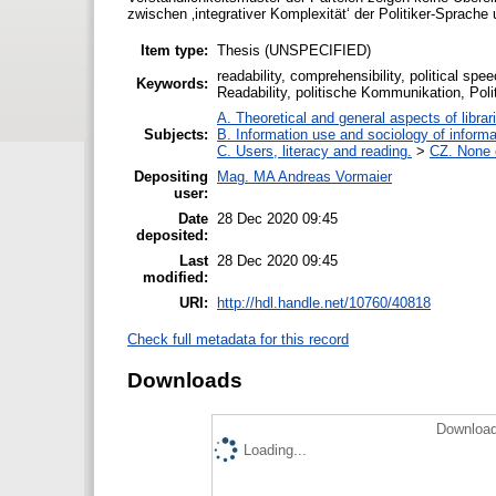
zwischen ‚integrativer Komplexität‘ der Politiker-Sprache
Item type:
Thesis (UNSPECIFIED)
readability, comprehensibility, political spe
Keywords:
Readability, politische Kommunikation, Poli
A. Theoretical and general aspects of librar
Subjects:
B. Information use and sociology of informa
C. Users, literacy and reading.
>
CZ. None o
Depositing
Mag. MA Andreas Vormaier
user:
Date
28 Dec 2020 09:45
deposited:
Last
28 Dec 2020 09:45
modified:
URI:
http://hdl.handle.net/10760/40818
Check full metadata for this record
Downloads
Download
Loading...