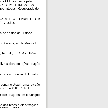
o - CLT, aprovada pelo
 a Lei nº 11.161, de 5 de
po Integral. Recuperado de:
a, A. L., & Grupioni, L. D. B.
. Brasília:
ca no ensino de História
 (Dissertação de Mestrado).
B., Reznik, L., & Magalhães,
livros didáticos (Dissertação
e obsolescência da literatura
.
dígena no Brasil: uma revisão
aee.v13.n3.2018.10211
s e dissertações em educação
ico das teses e dissertações