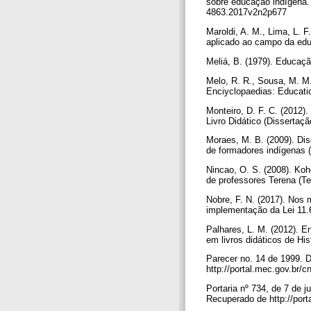
sobre educação indígena. 
4863.2017v2n2p677
Maroldi, A. M., Lima, L. F
aplicado ao campo da edu
Meliá, B. (1979). Educaçã
Melo, R. R., Sousa, M. M.
Enciyclopaedias: Educati
Monteiro, D. F. C. (2012)
Livro Didático (Dissertaç
Moraes, M. B. (2009). Dis
de formadores indígenas 
Nincao, O. S. (2008). Koh
de professores Terena (T
Nobre, F. N. (2017). Nos 
implementação da Lei 11.
Palhares, L. M. (2012). En
em livros didáticos de Hi
Parecer no. 14 de 1999. 
http://portal.mec.gov.br/
Portaria nº 734, de 7 de
Recuperado de http://por