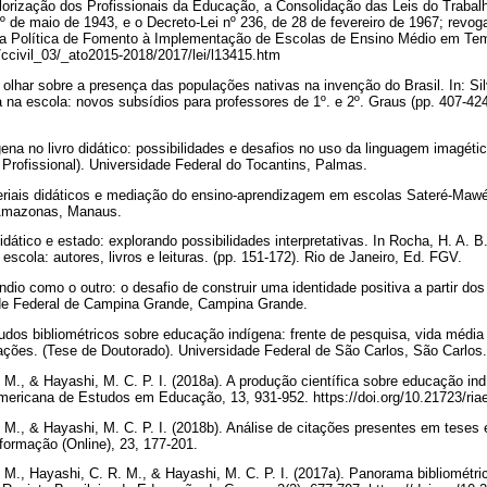
orização dos Profissionais da Educação, a Consolidação das Leis do Trabalh
º de maio de 1943, e o Decreto-Lei nº 236, de 28 de fevereiro de 1967; revoga
ui a Política de Fomento à Implementação de Escolas de Ensino Médio em Tem
r/ccivil_03/_ato2015-2018/2017/lei/l13415.htm
olhar sobre a presença das populações nativas na invenção do Brasil. In: Silv
 na escola: novos subsídios para professores de 1º. e 2º. Graus (pp. 407-424)
gena no livro didático: possibilidades e desafios no uso da linguagem imagéti
Profissional). Universidade Federal do Tocantins, Palmas.
ateriais didáticos e mediação do ensino-aprendizagem em escolas Sateré-Mawé
 Amazonas, Manaus.
didático e estado: explorando possibilidades interpretativas. In Rocha, H. A. 
a escola: autores, livros e leituras. (pp. 151-172). Rio de Janeiro, Ed. FGV.
dio como o outro: o desafio de construir uma identidade positiva a partir dos 
ade Federal de Campina Grande, Campina Grande.
tudos bibliométricos sobre educação indígena: frente de pesquisa, vida média 
ações. (Tese de Doutorado). Universidade Federal de São Carlos, São Carlos
. M., & Hayashi, M. C. P. I. (2018a). A produção científica sobre educação in
-Americana de Estudos em Educação, 13, 931-952. https://doi.org/10.21723/ri
F. M., & Hayashi, M. C. P. I. (2018b). Análise de citações presentes em tese
formação (Online), 23, 177-201.
F. M., Hayashi, C. R. M., & Hayashi, M. C. P. I. (2017a). Panorama bibliométr