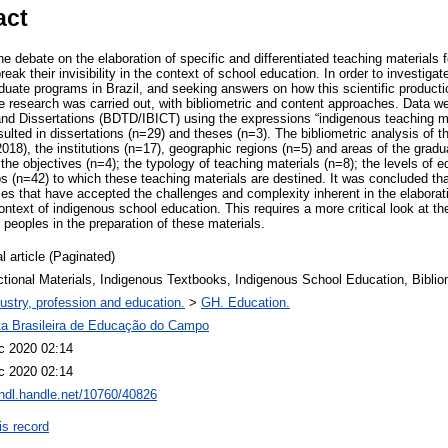
act
e debate on the elaboration of specific and differentiated teaching materials
break their invisibility in the context of school education. In order to investig
duate programs in Brazil, and seeking answers on how this scientific producti
e research was carried out, with bibliometric and content approaches. Data wer
 and Dissertations (BDTD/IBICT) using the expressions “indigenous teaching m
ulted in dissertations (n=29) and theses (n=3). The bibliometric analysis of 
018), the institutions (n=17), geographic regions (n=5) and areas of the grad
he objectives (n=4); the typology of teaching materials (n=8); the levels of ed
s (n=42) to which these teaching materials are destined. It was concluded tha
dies that have accepted the challenges and complexity inherent in the elaborat
context of indigenous school education. This requires a more critical look at t
s peoples in the preparation of these materials.
l article (Paginated)
ctional Materials, Indigenous Textbooks, Indigenous School Education, Biblio
ustry, profession and education.
>
GH. Education.
ta Brasileira de Educação do Campo
c 2020 02:14
c 2020 02:14
/hdl.handle.net/10760/40826
is record