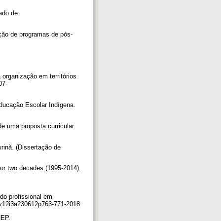
ado de:
ição de programas de pós-
organização em territórios
07-
Educação Escolar Indígena.
de uma proposta curricular
rinã. (Dissertação de
for two decades (1995-2014).
ado profissional em
3-v12i3a230612p763-771-2018
INEP.