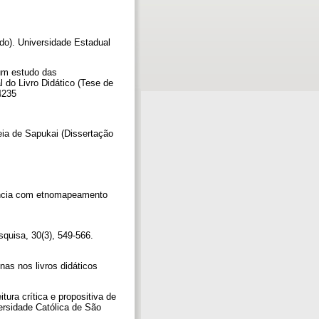
ado). Universidade Estadual
: um estudo das
l do Livro Didático (Tese de
04235
eia de Sapukai (Dissertação
iência com etnomapeamento
squisa, 30(3), 549-566.
nas nos livros didáticos
tura crítica e propositiva de
versidade Católica de São