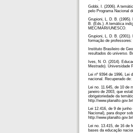
Gobbi, I. (2006). A temáti
pelo Programa Nacional do
Grupioni, L. D. B. (1995).
B. (Eds.). A temática indí
MEC/MARI/UNESCO.
Grupioni, L. D. B. (2001)
formação de professores:
Instituto Brasileiro de Ge
resultados do universo. B
Ives, N. O. (2014). Educaç
Mestrado). Universidade 
Lei nº 9394 de 1996, Lei 
nacional. Recuperado de: 
Lei no. 11.645, de 10 de 
janeiro de 2003, que estab
obrigatoriedade da temátic
http://www.planalto.gov.b
Lei 12.416, de 9 de junho
Nacional), para dispor so
http://www.planalto.gov.b
Lei no. 13.415, de 16 de 
bases da educação nacion