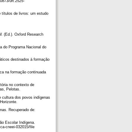
0873/uft.2525-
 títulos de livros: um estudo
 W. (Ed.). Oxford Research
ria do Programa Nacional do
dáticos destinados à formação
tica na formação continuada
tória no contexto de
tas, Pelotas.
 e cultura dos povos indígenas
 Horizonte.
enas. Recuperado de:
ão Escolar Indígena.
ca-cneei-032015/file