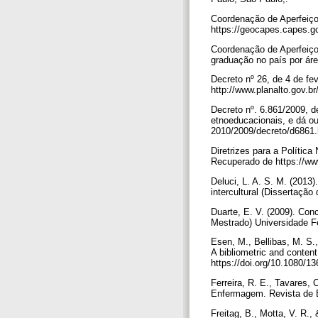
Coordenação de Aperfeiço
https://geocapes.capes.g
Coordenação de Aperfeiço
graduação no país por ár
Decreto nº 26, de 4 de fe
http://www.planalto.gov.b
Decreto nº. 6.861/2009, d
etnoeducacionais, e dá ou
2010/2009/decreto/d6861
Diretrizes para a Polític
Recuperado de https://w
Deluci, L. A. S. M. (2013
intercultural (Dissertação
Duarte, E. V. (2009). Con
Mestrado) Universidade F
Esen, M., Bellibas, M. S.
A bibliometric and content
https://doi.org/10.1080/
Ferreira, R. E., Tavares, 
Enfermagem. Revista de E
Freitag, B., Motta, V. R.,