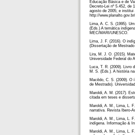
Educação Básica e de Val
Decreto-Lei nº 5.452, de 1
agosto de 2005; e instit
http://www.planalto.gov.b
Lima, A. C. S. (1995). Um 
(Eds.) A temática indígena
MEC/MARI/UNESCO.
Lima, J. F. (2016). O indí
(Dissertação de Mestrado 
Lira, M. J. O. (2015). M
Universidade Federal do
Luca, T. R. (2009). Livro 
M. S. (Eds.). A história n
Macêdo, C. S. (2009). O ín
de Mestrado). Universid
Maroldi, A. M. (2017). Es
citada em teses e dissert
Maroldi, A. M., Lima, L. F
narrativa. Revista Ibero
Maroldi, A. M., Lima, L. 
indígena. Informação & In
Maroldi, A. M., Lima, L. 