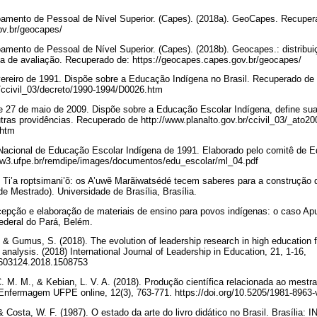
amento de Pessoal de Nível Superior. (Capes). (2018a). GeoCapes. Recuper
ov.br/geocapes/
amento de Pessoal de Nível Superior. (Capes). (2018b). Geocapes.: distribu
ea de avaliação. Recuperado de: https://geocapes.capes.gov.br/geocapes/
vereiro de 1991. Dispõe sobre a Educação Indígena no Brasil. Recuperado de
r/ccivil_03/decreto/1990-1994/D0026.htm
e 27 de maio de 2009. Dispõe sobre a Educação Escolar Indígena, define sua 
tras providências. Recuperado de http://www.planalto.gov.br/ccivil_03/_ato20
.htm
a Nacional de Educação Escolar Indígena de 1991. Elaborado pelo comitê de 
ww3.ufpe.br/remdipe/images/documentos/edu_escolar/ml_04.pdf
). Ti’a roptsimani’õ: os A’uwẽ Marãiwatsédé tecem saberes para a construção 
 de Mestrado). Universidade de Brasília, Brasília.
cepção e elaboração de materiais de ensino para povos indígenas: o caso Apu
ederal do Pará, Belém.
, & Gumus, S. (2018). The evolution of leadership research in high education 
 analysis. (2018) International Journal of Leadership in Education, 21, 1-16,
13603124.2018.1508753
C. M. M., & Kebian, L. V. A. (2018). Produção científica relacionada ao mestr
nfermagem UFPE online, 12(3), 763-771. https://doi.org/10.5205/1981-896
 & Costa, W. F. (1987). O estado da arte do livro didático no Brasil. Brasília: 