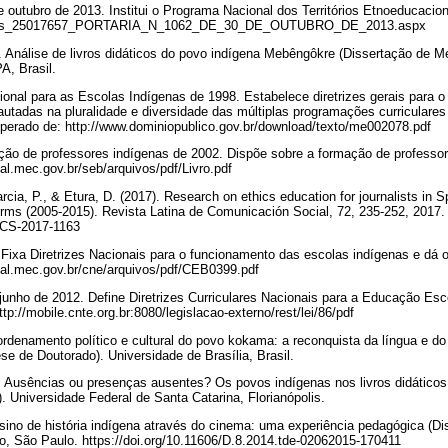
de outubro de 2013. Institui o Programa Nacional dos Territórios Etnoeducaci
/legis_25017657_PORTARIA_N_1062_DE_30_DE_OUTUBRO_DE_2013.aspx
. Análise de livros didáticos do povo indígena Mebêngôkre (Dissertação de M
A, Brasil.
cional para as Escolas Indígenas de 1998. Estabelece diretrizes gerais para o 
tadas na pluralidade e diversidade das múltiplas programações curriculares 
uperado de: http://www.dominiopublico.gov.br/download/texto/me002078.pdf
ção de professores indígenas de 2002. Dispõe sobre a formação de professor
tal.mec.gov.br/seb/arquivos/pdf/Livro.pdf
a, P., & Etura, D. (2017). Research on ethics education for journalists in Sp
erms (2005-2015). Revista Latina de Comunicación Social, 72, 235-252, 2017.
RLCS-2017-1163
Fixa Diretrizes Nacionais para o funcionamento das escolas indígenas e dá o
rtal.mec.gov.br/cne/arquivos/pdf/CEB0399.pdf
junho de 2012. Define Diretrizes Curriculares Nacionais para a Educação Es
p://mobile.cnte.org.br:8080/legislacao-externo/rest/lei/86/pdf
rdenamento político e cultural do povo kokama: a reconquista da língua e do t
ese de Doutorado). Universidade de Brasília, Brasil.
. Ausências ou presenças ausentes? Os povos indígenas nos livros didático
. Universidade Federal de Santa Catarina, Florianópolis.
sino de história indígena através do cinema: uma experiência pedagógica (Di
o, São Paulo. https://doi.org/10.11606/D.8.2014.tde-02062015-170411