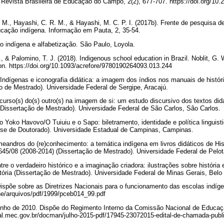
Revista Brasileira de Educação do Campo, 2(2), 677-707. https://doi.org/10.2
. M., Hayashi, C. R. M., & Hayashi, M. C. P. I. (2017b). Frente de pesquisa de
cação indígena. Informação em Pauta, 2, 35-54.
o indígena e alfabetização. São Paulo, Loyola.
, & Palomino, T. J. (2018). Indigenous school education in Brazil. Noblit, G.
on. https://doi.org/10.1093/acrefore/9780190264093.013.244
. Indígenas e iconografia didática: a imagem dos índios nos manuais de histó
ão de Mestrado). Universidade Federal de Sergipe, Aracajú.
curso(s) do(s) outro(s) na imagem de si: um estudo discursivo dos textos di
(Dissertação de Mestrado). Universidade Federal de São Carlos, São Carlos.
o Yoko Havovo/O Tuiuiu e o Sapo: biletramento, identidade e política linguis
ese de Doutorado). Universidade Estadual de Campinas, Campinas.
meandros do (re)conhecimento: a temática indígena em livros didáticos de His
645/08 (2008-2014) (Dissertação de Mestrado). Universidade Federal de Pelo
tre o verdadeiro histórico e a imaginação criadora: ilustrações sobre história
stória (Dissertação de Mestrado). Universidade Federal de Minas Gerais, Belo
Dispõe sobre as Diretrizes Nacionais para o funcionamento das escolas indíg
cne/arquivos/pdf/1999/pceb014_99.pdf
 junho de 2010. Dispõe do Regimento Interno da Comissão Nacional de Educaç
tal.mec.gov.br/docman/julho-2015-pdf/17945-23072015-edital-de-chamada-publi