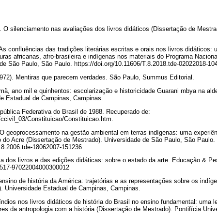
). O silenciamento nas avaliações dos livros didáticos (Dissertação de Mestr
 As confluências das tradições literárias escritas e orais nos livros didáticos
uras africanas, afro-brasileira e indígenas nos materiais do Programa Naciona
 de São Paulo, São Paulo. https://doi.org/10.11606/T.8.2018.tde-02022018-1
1972). Mentiras que parecem verdades. São Paulo, Summus Editorial.
Ymã, ano mil e quinhentos: escolarização e historicidade Guarani mbya na ald
ade Estadual de Campinas, Campinas.
epública Federativa do Brasil de 1988. Recuperado de:
/ccivil_03/Constituicao/Constituicao.htm.
). O geoprocessamento na gestão ambiental em terras indígenas: uma exper
o do Acre (Dissertação de Mestrado). Universidade de São Paulo, São Paulo.
/D.8.2006.tde-18062007-151236
ria dos livros e das edições didáticas: sobre o estado da arte. Educação & Pe
/S1517-97022004000300012
ensino de história da América: trajetórias e as representações sobre os indíge
). Universidade Estadual de Campinas, Campinas.
índios nos livros didáticos de história do Brasil no ensino fundamental: uma lei
ares da antropologia com a história (Dissertação de Mestrado). Pontifícia Uni