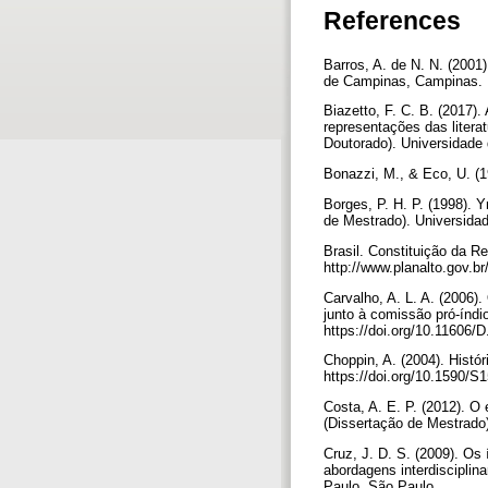
References
Barros, A. de N. N. (2001
de Campinas, Campinas.
Biazetto, F. C. B. (2017).
representações das literat
Doutorado). Universidade
Bonazzi, M., & Eco, U. (
Borges, P. H. P. (1998). 
de Mestrado). Universid
Brasil. Constituição da R
http://www.planalto.gov.br
Carvalho, A. L. A. (2006
junto à comissão pró-índi
https://doi.org/10.11606
Choppin, A. (2004). Histó
https://doi.org/10.1590
Costa, A. E. P. (2012). O 
(Dissertação de Mestrado
Cruz, J. D. S. (2009). Os 
abordagens interdisciplin
Paulo, São Paulo,.