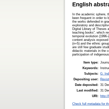
English abstr
In the academic sphere, th
been frequent in order to 
the works defended in gra
exploratory and descriptiv
Digital Library of Theses
teaching books”, which res
temporal evolution (1996-2
content analysis exposed t
(n=5) and the ethnic group
are still few graduate stu
didactic materials in the 
participation of indigenou
Item type:
Journa
Keywords:
Instru
Subjects:
G. Ind
Depositing user:
Revis
Date deposited:
31 De
Last modified:
31 De
URI:
http:/
Check full metadata for th