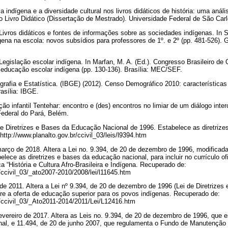
ca indígena e a diversidade cultural nos livros didáticos de história: uma aná
 Livro Didático (Dissertação de Mestrado). Universidade Federal de São Car
 Livros didáticos e fontes de informações sobre as sociedades indígenas. In Si
gena na escola: novos subsídios para professores de 1º. e 2º (pp. 481-526). G
. Legislação escolar indígena. In Marfan, M. A. (Ed.). Congresso Brasileiro d
 educação escolar indígena (pp. 130-136). Brasília: MEC/SEF.
ografia e Estatística. (IBGE) (2012). Censo Demográfico 2010: características
rasília: IBGE.
ão infantil Tentehar: encontro e (des) encontros no limiar de um diálogo inter
Federal do Pará, Belém.
de Diretrizes e Bases da Educação Nacional de 1996. Estabelece as diretriz
http://www.planalto.gov.br/ccivil_03/leis/l9394.htm
março de 2018. Altera a Lei no. 9.394, de 20 de dezembro de 1996, modificada
elece as diretrizes e bases da educação nacional, para incluir no currículo of
a “História e Cultura Afro-Brasileira e Indígena. Recuperado de:
r/ccivil_03/_ato2007-2010/2008/lei/l11645.htm
 de 2011. Altera a Lei nº 9.394, de 20 de dezembro de 1996 (Lei de Diretrize
bre a oferta de educação superior para os povos indígenas. Recuperado de:
r/ccivil_03/_Ato2011-2014/2011/Lei/L12416.htm
fevereiro de 2017. Altera as Leis no. 9.394, de 20 de dezembro de 1996, que e
al, e 11.494, de 20 de junho 2007, que regulamenta o Fundo de Manutenção