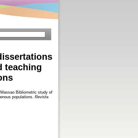
dissertations
d teaching
ons
o Massao
Bibliometric study of
igenous populations.
Revista