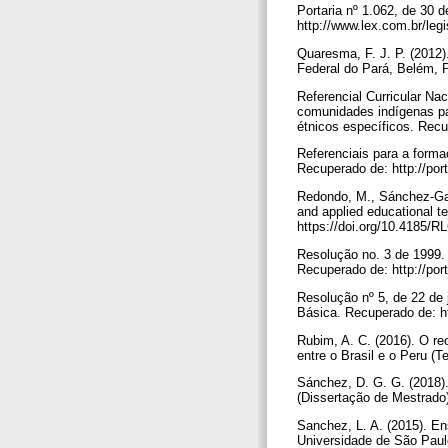
Portaria nº 1.062, de 30 
http://www.lex.com.br
Quaresma, F. J. P. (2012)
Federal do Pará, Belém, P
Referencial Curricular Na
comunidades indígenas pau
étnicos específicos. Rec
Referenciais para a forma
Recuperado de: http://por
Redondo, M., Sánchez-Garci
and applied educational t
https://doi.org/10.4185/
Resolução no. 3 de 1999. 
Recuperado de: http://po
Resolução nº 5, de 22 de 
Básica. Recuperado de: htt
Rubim, A. C. (2016). O reo
entre o Brasil e o Peru (T
Sánchez, D. G. G. (2018)
(Dissertação de Mestrado)
Sanchez, L. A. (2015). En
Universidade de São Paul