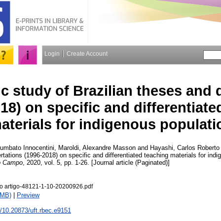
Login
Create Account
ic study of Brazilian theses and 
18) on specific and differentiate
aterials for indigenous populati
iumbato Innocentini
,
Maroldi, Alexandre Masson
and
Hayashi, Carlos Robert
rtations (1996-2018) on specific and differentiated teaching materials for ind
do Campo
, 2020, vol. 5, pp. 1-26. [Journal article (Paginated)]
o artigo-48121-1-10-20200926.pdf
1MB)
|
Preview
rg/10.20873/uft.rbec.e9151