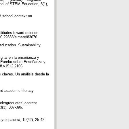
nal of STEM Education, 3(1),
nd school context on
ttitudes toward science.
/10.29333/ejmste/83676
ducation. Sustainability,
gital en la enseñanza y
ta Eureka sobre Enseñanza y
18.v15.i2.2105
s claves. Un análisis desde la
nd academic literacy.
undergraduates’ content
3(3), 387-396.
yclopaideia, 19(42), 25-42.