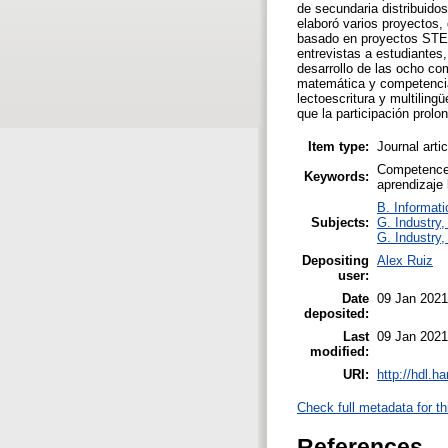
de secundaria distribuido
elaboró varios proyectos
basado en proyectos STEA
entrevistas a estudiantes
desarrollo de las ocho co
matemática y competencia 
lectoescritura y multilin
que la participación prol
Item type:
Journal arti
Competence;
Keywords:
aprendizaje
B. Informati
Subjects:
G. Industry,
G. Industry,
Depositing
Alex Ruiz
user:
Date
09 Jan 2021
deposited:
Last
09 Jan 2021
modified:
URI:
http://hdl.h
Check full metadata for th
References