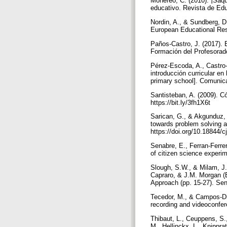
Monereo, C. (2010). ¡Saqu
educativo. Revista de Ed
Nordin, A., & Sundberg, D
European Educational Res
Paños-Castro, J. (2017). 
Formación del Profesorado
Pérez-Escoda, A., Castro-
introducción curricular en 
primary school]. Comunica
Santisteban, A. (2009). C
https://bit.ly/3fh1X6t
Sarican, G., & Akgunduz, 
towards problem solving a
https://doi.org/10.18844/
Senabre, E., Ferran-Ferrer
of citizen science experi
Slough, S.W., & Milam, J.
Capraro, & J.M. Morgan (
Approach (pp. 15-27). Sen
Tecedor, M., & Campos-Din
recording and videoconfer
Thibaut, L., Ceuppens, S.
M., Hellinckx, L., Knippra