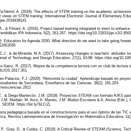
 Ta?demir, A. (2018). The effects of STEM training on the academic achieveme
 views on STEM training. International Electronic Journal of Elementary Educ
iejee.2018438141
A., & Fitriani, A. (2016). Project based learning integrated to stem to enhanc
l Pendidikan IPA Indonesia, 5(2), 261-267. https://doi.org/10.21831/jipi.v2i2.85
). Education for Agenda 2030: What direction do we want to take going forward
su12052035
C.J., & de-Miranda, M.A. (2017). Assessing changes in teachers’ attitudes to
ournal of Technology and Design Education, 27(1), 63-88. https://doi.org/10
o-Sainz, R. (2017). Mejora de la competencia lectora con un club de lectura es
BIBLIOS.2017.351
es-Palacios, F.J. (2020). ‘Reinventa tu ciudad’: Aprendizaje basado en proyec
studiantes de Secundaria. Enseñanza de las Ciencias, 38(2), 181-203.
ev/ensciencias.2812
, Z., & Diego-Mantecón, J.M. (2019). Proyectos STEAM con formato KIKS para
.M. Marbán, M. Arce, A. Maroto, J.M. Muñoz-Escolano & A. Alsina (Eds.), 
. SEIEM. https://bit.ly/3iLCrZj
uesta pedagógica basada en el constructivismo para el uso óptimo de las TIC 
ica. Revista Latinoamericana de Investigación en Matemática Educativa, 11(
, P., Gray, D., & Cooke, C. (2019). A Critical Review of STEAM (Science, Tech