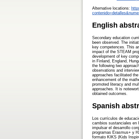
Alternative locations:
http
contenido=detalles&nume
English abstr
Secondary education curri
been observed. The initia
key competences. This art
impact of the STEAM proj
development of key compe
in Finland, England, Hung
the following two approac
observations and intervie
approaches facilitated th
enhancement of the mathe
promoted literacy and mu
approaches. It is notewort
obtained outcomes.
Spanish abst
Los currículos de educaci
cambios sustanciales en l
impulsar el desarrollo co
programas Erasmus+ y H20
formato KIKS (Kids Inspir