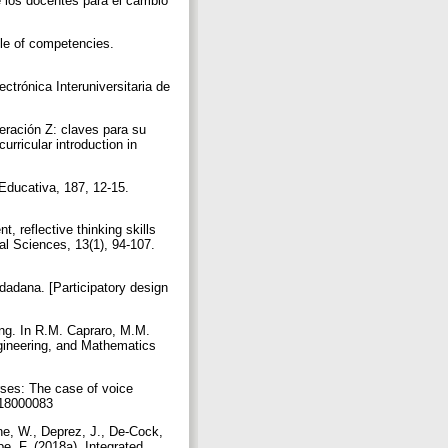
e los docentes para el cambio
ple of competencies.
trónica Interuniversitaria de
eración Z: claves para su
urricular introduction in
Educativa, 187, 12-15.
 reflective thinking skills
al Sciences, 13(1), 94-107.
udadana. [Participatory design
ing. In R.M. Capraro, M.M.
gineering, and Mathematics
rses: The case of voice
4018000083
ne, W., Deprez, J., De-Cock,
e, F. (2018a). Integrated