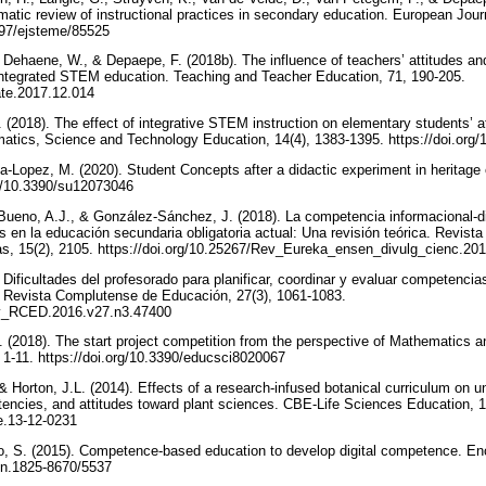
tic review of instructional practices in secondary education. European Jour
0897/ejsteme/85525
., Dehaene, W., & Depaepe, F. (2018b). The influence of teachers’ attitudes a
n integrated STEM education. Teaching and Teacher Education, 71, 190-205.
tate.2017.12.014
 (2018). The effect of integrative STEM instruction on elementary students’ a
matics, Science and Technology Education, 14(4), 1383-1395. https://doi.org
-Lopez, M. (2020). Student Concepts after a didactic experiment in heritage e
org/10.3390/su12073046
Bueno, A.J., & González-Sánchez, J. (2018). La competencia informacional-di
as en la educación secundaria obligatoria actual: Una revisión teórica. Revis
as, 15(2), 2105. https://doi.org/10.25267/Rev_Eureka_ensen_divulg_cienc.20
Dificultades del profesorado para planificar, coordinar y evaluar competencia
 Revista Complutense de Educación, 27(3), 1061-1083.
rev_RCED.2016.v27.n3.47400
J. (2018). The start project competition from the perspective of Mathematics a
 1-11. https://doi.org/10.3390/educsci8020067
& Horton, J.L. (2014). Effects of a research-infused botanical curriculum on 
cies, and attitudes toward plant sciences. CBE-Life Sciences Education, 1
be.13-12-0231
o, S. (2015). Competence-based education to develop digital competence. Enc
ssn.1825-8670/5537