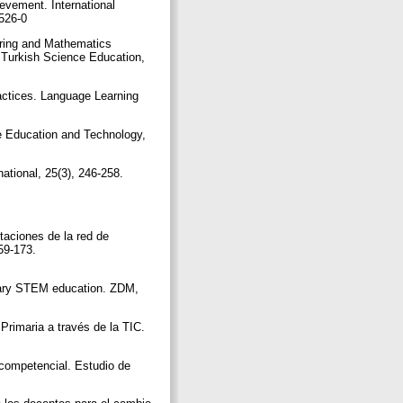
ievement. International
9526-0
ering and Mathematics
 Turkish Science Education,
ractices. Language Learning
e Education and Technology,
ational, 25(3), 246-258.
taciones de la red de
59-173.
inary STEM education. ZDM,
Primaria a través de la TIC.
 competencial. Estudio de