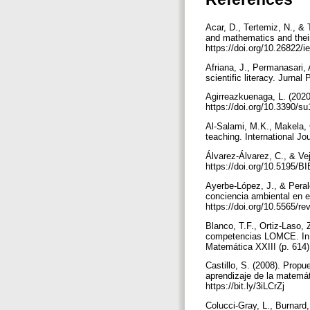
Acar, D., Tertemiz, N., &
and mathematics and their
https://doi.org/10.26822/
Afriana, J., Permanasari, 
scientific literacy. Jurna
Agirreazkuenaga, L. (2020
https://doi.org/10.3390/
Al-Salami, M.K., Makela, 
teaching. International J
Álvarez-Álvarez, C., & Vej
https://doi.org/10.5195/
Ayerbe-López, J., & Peral
conciencia ambiental en e
https://doi.org/10.5565/r
Blanco, T.F., Ortiz-Laso
competencias LOMCE. In J
Matemática XXIII (p. 614)
Castillo, S. (2008). Prop
aprendizaje de la matemát
https://bit.ly/3iLCrZj
Colucci-Gray, L., Burnard