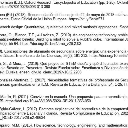
homson (Ed.), Oxford Research Encyclopedia of Education (pp. 1-26). Oxford
acrefore/9780190264093.013.398
pea (Ed.) (2018). Recomendación del consejo de 22 de mayo de 2018 relativa
ente. Diario Oficial de la Unión Europea. https://bit.ly/3epV571
search design: Quantitative, qualitative and mixed methods approaches. Sag
era, O., Blanco, T.F., & Lavicza, Z. (2019). An engineering technology probl
ics-related beliefs: Building a robot to solve a Rubik’s cube. International J
(2), 55-64. https://doi.org/10.1564/tme_v26.2.02
). Concepciones de alumnado de secundaria sobre energía: una experiencia 
státicos. Enseñanza de las Ciencias, 36(2), 191-213. https://doi.org/10.556
, S., & Mora, L. (2019). Qué proyectos STEM diseña y qué dificultades expre
zaje Basado en Proyectos. Revista Eureka sobre Enseñanza y Divulgación de 
/Rev_Eureka_ensen_divulg_cienc.2019.v16.i2.2203
nzález-Martínez, J. (2017). Necesidades formativas del profesorado de Secu
ncias gamificadas en STEM. Revista de Educación a Distancia, 54, 1-25. htt
Martín, R. (2011). Convivir en la escuela. Una propuesta para su aprendizaje
55. https://doi.org/10.4438/1988-592X-RE-2011-356-050
Egido-Gálvez, I. (2017). Factores explicativos del aprendizaje de la comprensi
mparación entre España y Holanda. Revista Complutense de Educación, 28(2
rev_RCED.2017.v28.n2.49634
Capraro, M.M. (2015). How science, technology, engineering, and mathematic