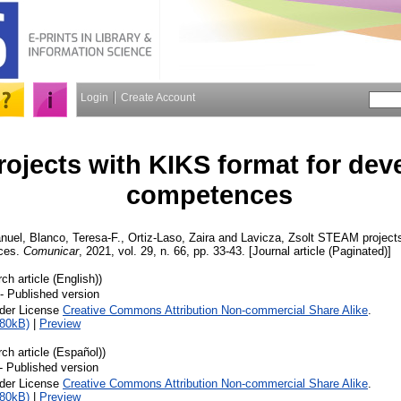
Login
Create Account
ojects with KIKS format for dev
competences
nuel
,
Blanco, Teresa-F.
,
Ortiz-Laso, Zaira
and
Lavicza, Zsolt
STEAM projects 
ces.
Comunicar
, 2021, vol. 29, n. 66, pp. 33-43. [Journal article (Paginated)]
ch article (English))
- Published version
nder License
Creative Commons Attribution Non-commercial Share Alike
.
480kB)
|
Preview
ch article (Español))
- Published version
nder License
Creative Commons Attribution Non-commercial Share Alike
.
480kB)
|
Preview