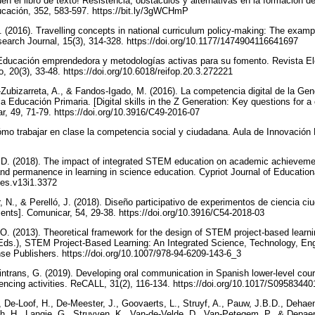
en el libro de texto! Resistencia, obstáculos y alternativas en la formación d
ucación, 352, 583-597. https://bit.ly/3gWCHmP
. (2016). Travelling concepts in national curriculum policy-making: The exam
earch Journal, 15(3), 314-328. https://doi.org/10.1177/1474904116641697
Educación emprendedora y metodologías activas para su fomento. Revista Elec
, 20(3), 33-48. https://doi.org/10.6018/reifop.20.3.272221
Zubizarreta, A., & Fandos-Igado, M. (2016). La competencia digital de la Gen
la Educación Primaria. [Digital skills in the Z Generation: Key questions for a c
r, 49, 71-79. https://doi.org/10.3916/C49-2016-07
ómo trabajar en clase la competencia social y ciudadana. Aula de Innovación 
D. (2018). The impact of integrated STEM education on academic achievement,
nd permanence in learning in science education. Cypriot Journal of Education
cjes.v13i1.3372
, N., & Perelló, J. (2018). Diseño participativo de experimentos de ciencia ci
ments]. Comunicar, 54, 29-38. https://doi.org/10.3916/C54-2018-03
O. (2013). Theoretical framework for the design of STEM project-based learn
Eds.), STEM Project-Based Learning: An Integrated Science, Technology, En
se Publishers. https://doi.org/10.1007/978-94-6209-143-6_3
trans, G. (2019). Developing oral communication in Spanish lower-level cou
encing activities. ReCALL, 31(2), 116-134. https://doi.org/10.1017/S095834
, De-Loof, H., De-Meester, J., Goovaerts, L., Struyf, A., Pauw, J.B.D., Dehae
th, H., Langie, G., Struyven, K., Van-de-Velde, D., Van-Petegem, P., & Depaep