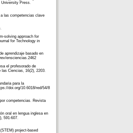
 University Press.
 a las competencias clave
e.
em-solving approach for
ournal for Technology in
de aprendizaje basado en
5/rev/ensciencias.2462
sa el profesorado de
las Ciencias, 16(2), 2203.
ndaria para la
ps://doi.org/10.6018/red/54/8
 por competencias. Revista
ón oral en lengua inglesa en
), 591-607.
s (STEM) project-based