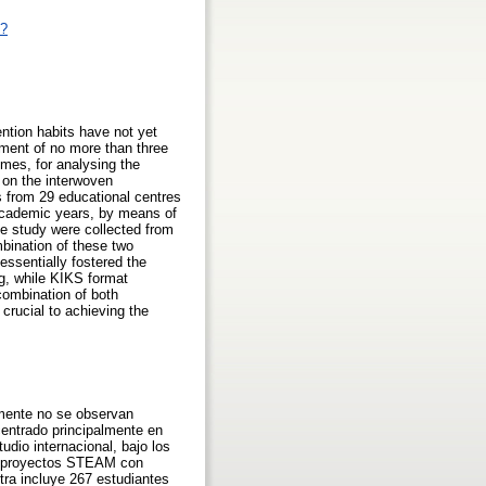
p?
ntion habits have not yet
ment of no more than three
mes, for analysing the
 on the interwoven
 from 29 educational centres
 academic years, by means of
e study were collected from
bination of these two
essentially fostered the
g, while KIKS format
ombination of both
crucial to achieving the
lmente no se observan
centrado principalmente en
dio internacional, bajo los
en proyectos STEAM con
tra incluye 267 estudiantes