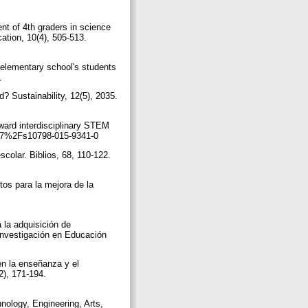
nt of 4th graders in science
ation, 10(4), 505-513.
e elementary school's students
61
? Sustainability, 12(5), 2035.
ward interdisciplinary STEM
.1007%2Fs10798-015-9341-0
colar. Biblios, 68, 110-122.
tos para la mejora de la
 la adquisición de
Investigación en Educación
en la enseñanza y el
2), 171-194.
nology, Engineering, Arts,