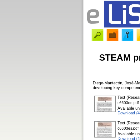
STEAM pr
Diego-Mantecón, José-Ma
developing key competen
Text (Resear
c6603en.pdf
Available u
Download (
Text (Resear
c6603es.pdf
Available u
Download (