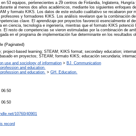
s en 53 equipos, pertenecientes a 29 centros de Finlandia, Inglaterra, Hungrí
, durante al menos dos años académicos, mediante los siguientes enfoques d
M y formato KIKS. Los datos de este estudio cualitativo se recabaron por 
, profesores y formadores KIKS. Los análisis revelaron que la combinación de
mpetencias clave. El aprendizaje por proyectos favoreció esencialmente el de
en ciencia, tecnología e ingeniería, mientras que el formato KIKS potenció
güe. El resto de competencias se vieron estimuladas por la combinación de a
ongada en el programa de implementación fue determinante en los resultados o
cle (Paginated)
 project-based learning; STEAM; KIKS format; secondary education; internat
 basado en proyectos; STEAM; formato KIKS; educación secundaria; internac
on use and sociology of information
>
BJ. Communication
 profession and education.
 profession and education.
>
GH. Education.
 06:50
 06:50
andle.net/10760/40901
is record