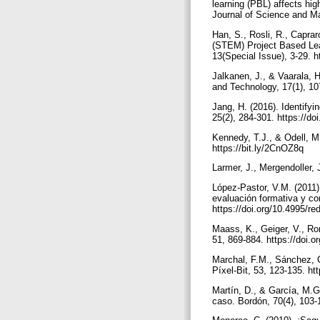
learning (PBL) affects hig
Journal of Science and Ma
Han, S., Rosli, R., Capra
(STEM) Project Based Lear
13(Special Issue), 3-29. 
Jalkanen, J., & Vaarala, H
and Technology, 17(1), 10
Jang, H. (2016). Identify
25(2), 284-301. https://d
Kennedy, T.J., & Odell, M
https://bit.ly/2CnOZ8q
Larmer, J., Mergendoller, 
López-Pastor, V.M. (2011)
evaluación formativa y co
https://doi.org/10.4995/r
Maass, K., Geiger, V., Ro
51, 869-884. https://doi.
Marchal, F.M., Sánchez, C
Píxel-Bit, 53, 123-135. ht
Martín, D., & García, M.G
caso. Bordón, 70(4), 103-