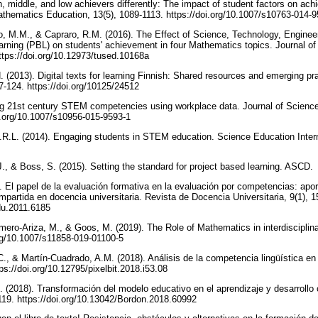
h, middle, and low achievers differently: The impact of student factors on ach
thematics Education, 13(5), 1089-1113. https://doi.org/10.1007/s10763-014-
ro, M.M., & Capraro, R.M. (2016). The Effect of Science, Technology, Engine
ning (PBL) on students' achievement in four Mathematics topics. Journal of
https://doi.org/10.12973/tused.10168a
. (2013). Digital texts for learning Finnish: Shared resources and emerging p
7-124. https://doi.org/10125/24512
ing 21st century STEM competencies using workplace data. Journal of Scienc
oi.org/10.1007/s10956-015-9593-1
.R.L. (2014). Engaging students in STEM education. Science Education Intern
J., & Boss, S. (2015). Setting the standard for project based learning. ASCD.
. El papel de la evaluación formativa en la evaluación por competencias: apor
mpartida en docencia universitaria. Revista de Docencia Universitaria, 9(1), 1
edu.2011.6185
mero-Ariza, M., & Goos, M. (2019). The Role of Mathematics in interdiscipl
org/10.1007/s11858-019-01100-5
., & Martín-Cuadrado, A.M. (2018). Análisis de la competencia lingüística en 
tps://doi.org/10.12795/pixelbit.2018.i53.08
. (2018). Transformación del modelo educativo en el aprendizaje y desarrollo
119. https://doi.org/10.13042/Bordon.2018.60992