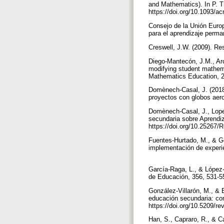
and Mathematics). In P. T
https://doi.org/10.1093/
Consejo de la Unión Euro
para el aprendizaje perman
Creswell, J.W. (2009). Re
Diego-Mantecón, J.M., Arc
modifying student mathemat
Mathematics Education, 26
Domènech-Casal, J. (2018
proyectos con globos aero
Domènech-Casal, J., Lope
secundaria sobre Aprendi
https://doi.org/10.25267
Fuentes-Hurtado, M., & Go
implementación de experie
García-Raga, L., & López-
de Educación, 356, 531-5
González-Villarón, M., & 
educación secundaria: co
https://doi.org/10.5209/
Han, S., Capraro, R., & 