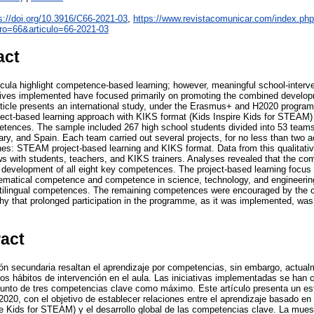
s://doi.org/10.3916/C66-2021-03
,
https://www.revistacomunicar.com/index.ph
ro=66&articulo=66-2021-03
act
cula highlight competence-based learning; however, meaningful school-interve
tives implemented have focused primarily on promoting the combined develop
icle presents an international study, under the Erasmus+ and H2020 program
ect-based learning approach with KIKS format (Kids Inspire Kids for STEAM)
tences. The sample included 267 high school students divided into 53 teams
ary, and Spain. Each team carried out several projects, for no less than two
hes: STEAM project-based learning and KIKS format. Data from this qualitativ
ws with students, teachers, and KIKS trainers. Analyses revealed that the com
e development of all eight key competences. The project-based learning focus 
matical competence and competence in science, technology, and engineerin
ltilingual competences. The remaining competences were encouraged by the c
hy that prolonged participation in the programme, as it was implemented, was 
ract
ón secundaria resaltan el aprendizaje por competencias, sin embargo, actua
os hábitos de intervención en el aula. Las iniciativas implementadas se han 
njunto de tres competencias clave como máximo. Este artículo presenta un estu
20, con el objetivo de establecer relaciones entre el aprendizaje basado 
e Kids for STEAM) y el desarrollo global de las competencias clave. La mues