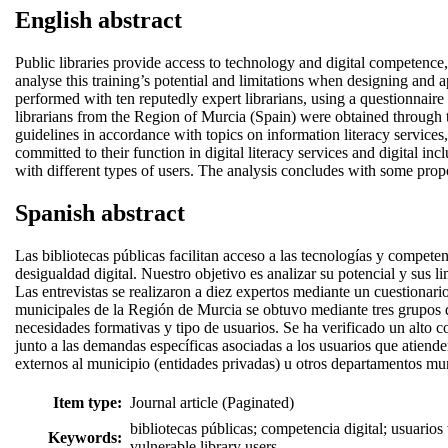
English abstract
Public libraries provide access to technology and digital competence, s
analyse this training’s potential and limitations when designing and
performed with ten reputedly expert librarians, using a questionnaire w
librarians from the Region of Murcia (Spain) were obtained through thre
guidelines in accordance with topics on information literacy services,
committed to their function in digital literacy services and digital i
with different types of users. The analysis concludes with some propos
Spanish abstract
Las bibliotecas públicas facilitan acceso a las tecnologías y competen
desigualdad digital. Nuestro objetivo es analizar su potencial y sus l
Las entrevistas se realizaron a diez expertos mediante un cuestionario
municipales de la Región de Murcia se obtuvo mediante tres grupos d
necesidades formativas y tipo de usuarios. Se ha verificado un alto 
junto a las demandas específicas asociadas a los usuarios que atiend
externos al municipio (entidades privadas) u otros departamentos mun
Item type:
Journal article (Paginated)
bibliotecas públicas; competencia digital; usuarios v
Keywords:
vulnerable library users