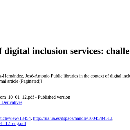
f digital inclusion services: chal
-Hernández, José-Antonio
Public libraries in the context of digital in
rnal article (Paginated)]
Com_10_01_12.pdf
- Published version
 Derivatives
.
ticle/view/13454
,
http://rua.ua.es/dspace/handle/10045/84513
,
01_12_eng.pdf