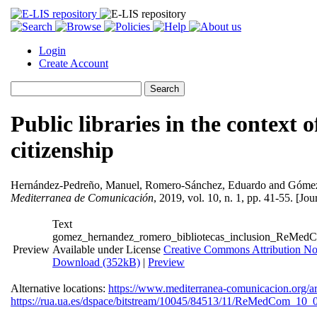
Login
Create Account
Public libraries in the context o
citizenship
Hernández-Pedreño, Manuel
,
Romero-Sánchez, Eduardo
and
Gómez
Mediterranea de Comunicación
, 2019, vol. 10, n. 1, pp. 41-55. [Jou
Text
gomez_hernandez_romero_bibliotecas_inclusion_ReMed
Preview
Available under License
Creative Commons Attribution No
Download (352kB)
|
Preview
Alternative locations:
https://www.mediterranea-comunicacion.org/ar
https://rua.ua.es/dspace/bitstream/10045/84513/11/ReMedCom_10_