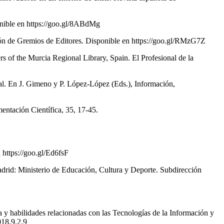
ponible en https://goo.gl/8ABdMg
ción de Gremios de Editores. Disponible en https://goo.gl/RMzG7Z
of the Murcia Regional Library, Spain. El Profesional de la
nal. En J. Gimeno y P. López-López (Eds.), Información,
entación Científica, 35, 17-45.
n https://goo.gl/Ed6fsF
Madrid: Ministerio de Educación, Cultura y Deporte. Subdirección
 y habilidades relacionadas con las Tecnologías de la Información y
018.9.2.9