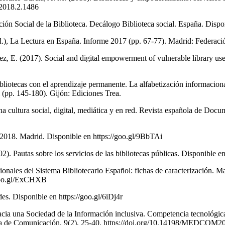
c.2018.2.1486
ión Social de la Biblioteca. Decálogo Biblioteca social. España. Dis
Ed.), La Lectura en España. Informe 2017 (pp. 67-77). Madrid: Federa
. (2017). Social and digital empowerment of vulnerable library users 
bliotecas con el aprendizaje permanente. La alfabetización informacio
l (pp. 145-180). Gijón: Ediciones Trea.
 cultura social, digital, mediática y en red. Revista española de Docum
018. Madrid. Disponible en https://goo.gl/9BbTAi
2). Pautas sobre los servicios de las bibliotecas públicas. Disponible e
sionales del Sistema Bibliotecario Español: fichas de caracterización. 
//goo.gl/ExCHXB
es. Disponible en https://goo.gl/6iDj4r
cia una Sociedad de la Información inclusiva. Competencia tecnológica
nea de Comunicación, 9(2), 25-40. https://doi.org/10.14198/MEDCOM2