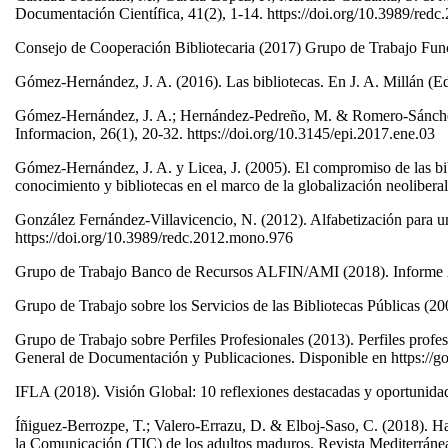
Documentación Científica, 41(2), 1-14. https://doi.org/10.3989/red
Consejo de Cooperación Bibliotecaria (2017) Grupo de Trabajo Func
Gómez-Hernández, J. A. (2016). Las bibliotecas. En J. A. Millán (
Gómez-Hernández, J. A.; Hernández-Pedreño, M. & Romero-Sánchez, E
Informacion, 26(1), 20-32. https://doi.org/10.3145/epi.2017.ene.03
Gómez-Hernández, J. A. y Licea, J. (2005). El compromiso de las bi
conocimiento y bibliotecas en el marco de la globalización neolibera
González Fernández-Villavicencio, N. (2012). Alfabetización para una
https://doi.org/10.3989/redc.2012.mono.976
Grupo de Trabajo Banco de Recursos ALFIN/AMI (2018). Informe 2
Grupo de Trabajo sobre los Servicios de las Bibliotecas Públicas (200
Grupo de Trabajo sobre Perfiles Profesionales (2013). Perfiles profe
General de Documentación y Publicaciones. Disponible en https:
IFLA (2018). Visión Global: 10 reflexiones destacadas y oportunidad
Íñiguez-Berrozpe, T.; Valero-Errazu, D. & Elboj-Saso, C. (2018). Ha
la Comunicación (TIC) de los adultos maduros. Revista Mediterrá