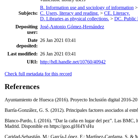
B. Information use and sociology of information
Subjects:
C. Users, literacy and reading.
>
CE. Literacy.
D. Libraries as physical collections.
>
DC. Public l
Depositing
José-Antonio Gómez-Hernández
user:
Date
26 Jan 2021 03:41
deposited:
Last modified:
26 Jan 2021 03:41
URI:
http://hdl.handle.net/10760/40942
Check full metadata for this record
References
Ayuntamiento de Huesca (2016). Proyecto Inclusión digital 2016-2
Barría-González, G. S. (2012). Principales factores asociados al estr
Blanco-Pardo, I. (2016). “Dar la caña en lugar del pez”. Las BMC, lu
Madrid. Disponible en https://goo.gl/H4YsHu
Caridad-Sebastián, M.; García-López, F.; Martínez-Cardama, S. & Mo