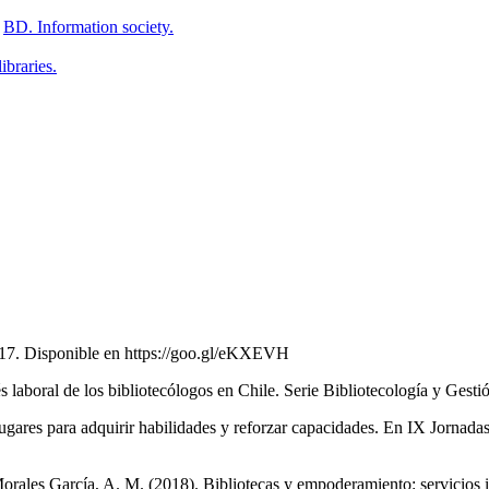
>
BD. Information society.
ibraries.
017. Disponible en https://goo.gl/eKXEVH
és laboral de los bibliotecólogos en Chile. Serie Bibliotecología y Gest
gares para adquirir habilidades y reforzar capacidades. En IX Jornadas 
rales García, A. M. (2018). Bibliotecas y empoderamiento: servicios i