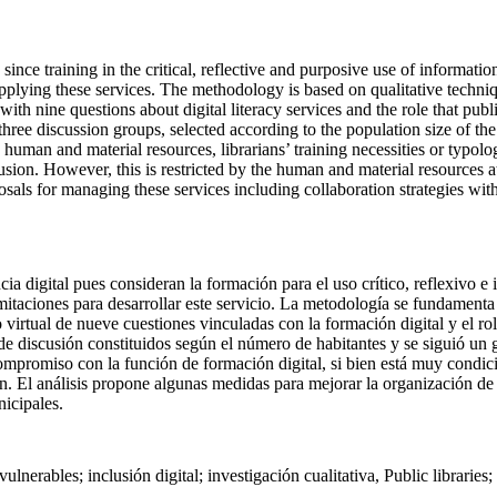
ince training in the critical, reflective and purposive use of informatio
 applying these services. The methodology is based on qualitative techn
ith nine questions about digital literacy services and the role that publi
e discussion groups, selected according to the population size of the cit
 human and material resources, librarians’ training necessities or typolo
nclusion. However, this is restricted by the human and material resources
als for managing these services including collaboration strategies withi
cia digital pues consideran la formación para el uso crítico, reflexivo e
imitaciones para desarrollar este servicio. La metodología se fundamenta e
 virtual de nueve cuestiones vinculadas con la formación digital y el ro
e discusión constituidos según el número de habitantes y se siguió un 
compromiso con la función de formación digital, si bien está muy condic
en. El análisis propone algunas medidas para mejorar la organización de 
icipales.
ulnerables; inclusión digital; investigación cualitativa, Public libraries;