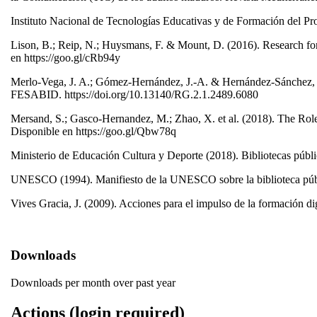
Instituto Nacional de Tecnologías Educativas y de Formación del 
Lison, B.; Reip, N.; Huysmans, F. & Mount, D. (2016). Research fo
en https://goo.gl/cRb94y
Merlo-Vega, J. A.; Gómez-Hernández, J.-A. & Hernández-Sánchez, H.
FESABID. https://doi.org/10.13140/RG.2.1.2489.6080
Mersand, S.; Gasco-Hernandez, M.; Zhao, X. et al. (2018). The Role
Disponible en https://goo.gl/Qbw78q
Ministerio de Educación Cultura y Deporte (2018). Bibliotecas públi
UNESCO (1994). Manifiesto de la UNESCO sobre la biblioteca púb
Vives Gracia, J. (2009). Acciones para el impulso de la formación di
Downloads
Downloads per month over past year
Actions (login required)