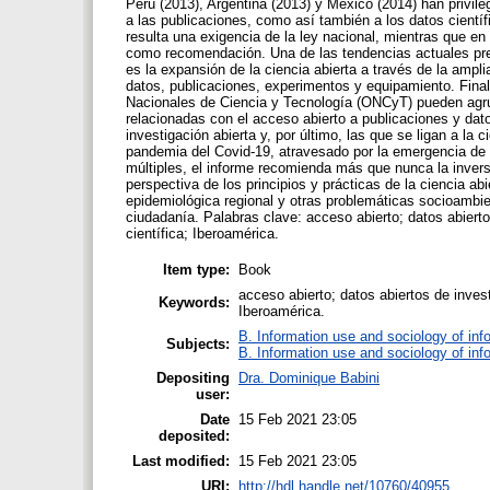
Perú (2013), Argentina (2013) y México (2014) han privileg
a las publicaciones, como así también a los datos científ
resulta una exigencia de la ley nacional, mientras que e
como recomendación. Una de las tendencias actuales pre
es la expansión de la ciencia abierta a través de la amp
datos, publicaciones, experimentos y equipamiento. Fina
Nacionales de Ciencia y Tecnología (ONCyT) pueden agrupa
relacionadas con el acceso abierto a publicaciones y dat
investigación abierta y, por último, las que se ligan a la
pandemia del Covid-19, atravesado por la emergencia de
múltiples, el informe recomienda más que nunca la inversi
perspectiva de los principios y prácticas de la ciencia ab
epidemiológica regional y otras problemáticas socioambien
ciudadanía. Palabras clave: acceso abierto; datos abiertos
científica; Iberoamérica.
Item type:
Book
acceso abierto; datos abiertos de investi
Keywords:
Iberoamérica.
B. Information use and sociology of inf
Subjects:
B. Information use and sociology of inf
Depositing
Dra. Dominique Babini
user:
Date
15 Feb 2021 23:05
deposited:
Last modified:
15 Feb 2021 23:05
URI:
http://hdl.handle.net/10760/40955