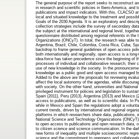
The general purpose of the report seeks to reconstruct 
in research and scientific policies in Ibero-America, and to
publications and impact indicators. With this, CLACSO a
local and situated knowledge to the treatment and possib
Goals of the 2030 Agenda. It is an exploratory and descript
collection strategies include the survey of secondary da
the subject at the international and regional level, togeth
questionnaire distributed among regional referents in th
Organizations (ONCyT). In total, the research was able to
Argentina, Brazil, Chile, Colombia, Costa Rica, Cuba, Spa
backdrop to frame general guidelines of open access poli
both internationally and regionally, open access is a lo
idea-force has taken precedence since the beginning of th
processes of individual and collaborative research, their 
use of new knowledge in the society. In the pronounceme
knowledge as a public good and open access managed by
Added to the above are the proposals for reviewing evalua
affect the local autonomy of the agendas, while discoura
with society. On the other hand, universities and National
privileged instrument for policies and legislation to sus
Spain (2011), Peru (2013), Argentina (2013) and Mexico (20
access to publications, as well as to scientific data. In 
while in Mexico and Spain the regulations adopt a volun
current trends, driven by international and regional organ
platforms in which researchers share data, publications, 
National Science and Technology Organizations (ONCyT) c
to open access to publications and open research data, ot
to citizen science and science communication. In the da
new forms of inequality and multiple socioeconomic regr
science and the commitment to openness and collaboration