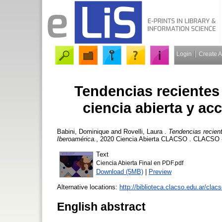
Login
Create 
Tendencias recientes e
ciencia abierta y ac
Babini, Dominique
and
Rovelli, Laura
.
Tendencias recient
Iberoamérica.
, 2020 Ciencia Abierta CLACSO . CLACSO -
Text
Ciencia Abierta Final en PDF.pdf
Download (5MB)
|
Preview
Alternative locations:
http://biblioteca.clacso.edu.ar/cla
English abstract