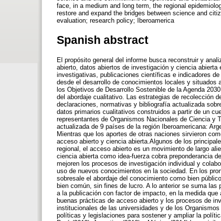
face, in a medium and long term, the regional epidemiolo
restore and expand the bridges between science and cit
evaluation; research policy; Iberoamerica
Spanish abstract
El propósito general del informe busca reconstruir y anali
abierto, datos abiertos de investigación y ciencia abierta
investigativas, publicaciones científicas e indicadores d
desde el desarrollo de conocimientos locales y situados a
los Objetivos de Desarrollo Sostenible de la Agenda 2030. 
del abordaje cualitativo. Las estrategias de recolección
declaraciones, normativas y bibliografía actualizada sobre
datos primarios cualitativos construidos a partir de un cue
representantes de Organismos Nacionales de Ciencia y Te
actualizada de 9 países de la región Iberoamericana: Arg
Mientras que los aportes de otras naciones sirvieron com
acceso abierto y ciencia abierta.Algunos de los principal
regional, el acceso abierto es un movimiento de largo al
ciencia abierta como idea-fuerza cobra preponderancia de
mejoren los procesos de investigación individual y colabo
uso de nuevos conocimientos en la sociedad. En los pron
sobresale el abordaje del conocimiento como bien públi
bien común, sin fines de lucro. A lo anterior se suma las
a la publicación con factor de impacto, en la medida que 
buenas prácticas de acceso abierto y los procesos de inve
institucionales de las universidades y de los Organismos 
políticas y legislaciones para sostener y ampliar la polít