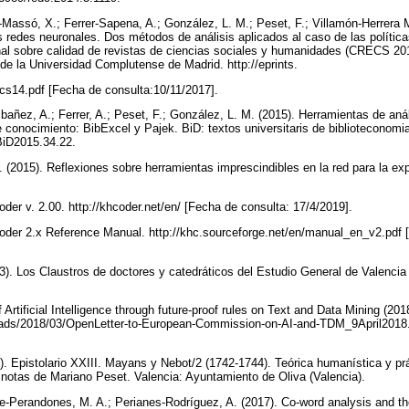
-Massó, X.; Ferrer-Sapena, A.; González, L. M.; Peset, F.; Villamón-Herrera 
s redes neuronales. Dos métodos de análisis aplicados al caso de las política
nal sobre calidad de revistas de ciencias sociales y humanidades (CRECS 201
 de la Universidad Complutense de Madrid. http://eprints.
ecs14.pdf [Fecha de consulta:10/11/2017].
bañez, A.; Ferrer, A.; Peset, F.; González, L. M. (2015). Herramientas de anál
conocimiento: BibExcel y Pajek. BiD: textos universitaris de biblioteconomi
/BiD2015.34.22.
. (2015). Reflexiones sobre herramientas imprescindibles en la red para la ex
oder v. 2.00. http://khcoder.net/en/ [Fecha de consulta: 17/4/2019].
oder 2.x Reference Manual. http://khc.sourceforge.net/en/manual_en_v2.pdf 
3). Los Claustros de doctores y catedráticos del Estudio General de Valencia
 Artificial Intelligence through future-proof rules on Text and Data Mining (201
loads/2018/03/OpenLetter-to-European-Commission-on-AI-and-TDM_9April2018.
). Epistolario XXIII. Mayans y Nebot/2 (1742-1744). Teórica humanística y prá
 y notas de Mariano Peset. Valencia: Ayuntamiento de Oliva (Valencia).
-Perandones, M. A.; Perianes-Rodríguez, A. (2017). Co-word analysis and th