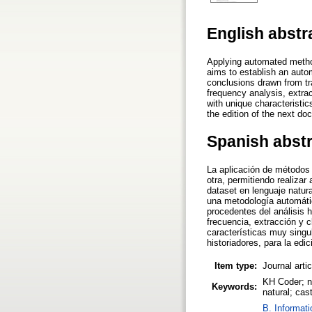
English abstr
Applying automated method
aims to establish an autom
conclusions drawn from tra
frequency analysis, extrac
with unique characteristics
the edition of the next do
Spanish abst
La aplicación de métodos 
otra, permitiendo realizar
dataset en lenguaje natura
una metodología automática
procedentes del análisis h
frecuencia, extracción y c
características muy singul
historiadores, para la edi
Item type:
Journal arti
KH Coder; na
Keywords:
natural; cas
B. Informati