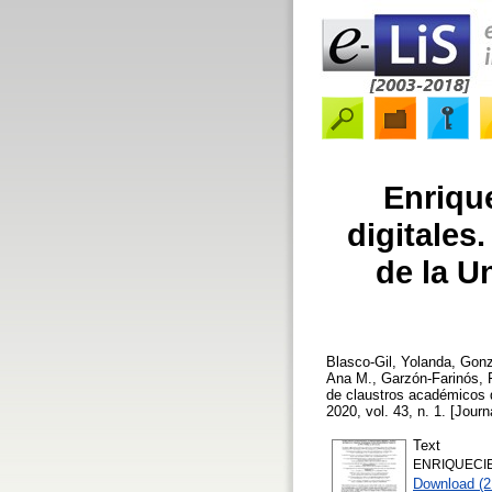
Enriqu
digitales
de la U
Blasco-Gil, Yolanda
,
Gonz
Ana M.
,
Garzón-Farinós, 
de claustros académicos 
2020, vol. 43, n. 1. [Journ
Text
ENRIQUECIE
Download (