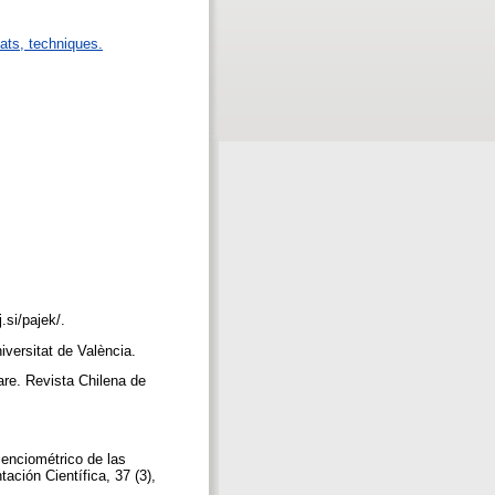
mats, techniques.
j.si/pajek/.
iversitat de València.
are. Revista Chilena de
ienciométrico de las
ción Científica, 37 (3),