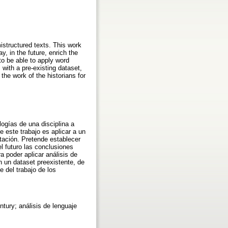
structured texts. This work
y, in the future, enrich the
to be able to apply word
 with a pre-existing dataset,
f the work of the historians for
ogías de una disciplina a
e este trabajo es aplicar a un
ntación. Pretende establecer
el futuro las conclusiones
a poder aplicar análisis de
n un dataset preexistente, de
e del trabajo de los
ntury; análisis de lenguaje