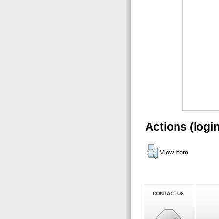
Actions (logi
View Item