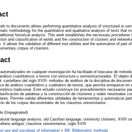
act
s to documents allows performing quantitative analysis of structured or semi
atic methodology for the quantitative and qualitative analysis of texts that ma
ditional historical analysis. This work establishes the necessary procedures 
tion and classification of words and the construction of clusters and networks
. It allows the validation of different tool utilities and the automation of part o
cumentary corpus of cloisters.
ract
automatizados en cualquier investigación ha facilitado el trasvase de metodol
 análisis cuantitativos a textos con estructura o semiestructurados. El objeto d
l -castellano del siglo XVIII- métodos de análisis de la disciplina de docume
 de análisis cuantitativo y cualitativo de textos, que permita enriquecer en 
istórico tradicional. Este estudio construye los procedimientos necesarios par
lasificación de palabras y la construcción de clústeres y redes neuronales co
ares. Permite validar diferentes utilidades de herramientas y automatizar part
ción de los corpus documentales de los claustros universitarios
cle (Unpaginated)
tural language analysis; old Castilian language; university cloisters; XVIII ce
tellano antiguo; claustros universitarios; siglo XVIII
on use and sociology of information
>
BB. Bibliometric methods