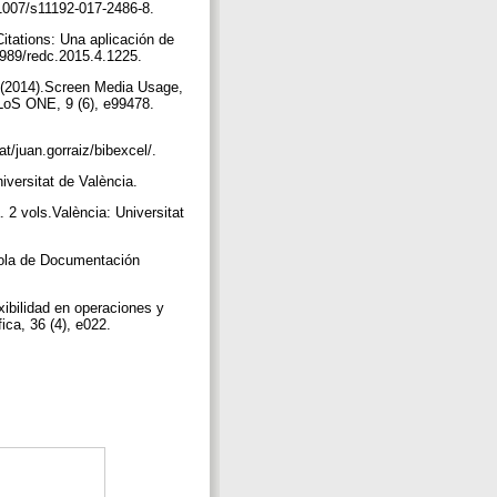
0.1007/s11192-017-2486-8.
itations: Una aplicación de
.3989/redc.2015.4.1225.
J. (2014).Screen Media Usage,
LoS ONE, 9 (6), e99478.
t/juan.gorraiz/bibexcel/.
iversitat de València.
. 2 vols.València: Universitat
añola de Documentación
xibilidad en operaciones y
ca, 36 (4), e022.