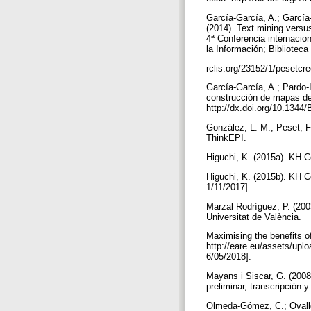
García-García, A.; García
(2014). Text mining versu
4ª Conferencia internacio
la Información; Biblioteca
rclis.org/23152/1/pesetcr
García-García, A.; Pardo-I
construcción de mapas de 
http://dx.doi.org/10.1344
González, L. M.; Peset, F
ThinkEPI.
Higuchi, K. (2015a). KH C
Higuchi, K. (2015b). KH C
1/11/2017].
Marzal Rodríguez, P. (200
Universitat de València.
Maximising the benefits of
http://eare.eu/assets/up
6/05/2018].
Mayans i Siscar, G. (2008
preliminar, transcripción
Olmeda-Gómez, C.; Ovalle