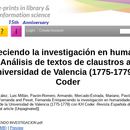
Login
Create Account
eciendo la investigación en hu
. Análisis de textos de claustro
niversidad de Valencia (1775-177
Coder
ález, Luis Millán
,
Pavón-Romero, Armando
,
Mercado-Estrada, Mariano
,
Pavó
Fernanda
and
Peset, Fernanda
Enriqueciendo la investigación en humanidades 
de la Universidad de Valencia (1775-1779) con KH Coder.
Revista Española d
al article (Unpaginated)]
NDO INVESTIGACION.pdf
2MB)
|
Preview