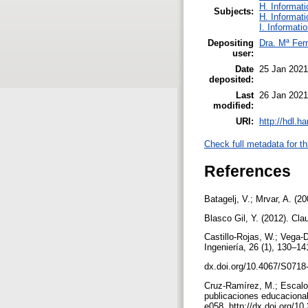
H. Informati
Subjects:
H. Informati
I. Informati
Depositing
Dra. Mª Fer
user:
Date
25 Jan 2021
deposited:
Last
26 Jan 2021
modified:
URI:
http://hdl.h
Check full metadata for th
References
Batagelj, V.; Mrvar, A. (20
Blasco Gil, Y. (2012). Cl
Castillo-Rojas, W.; Vega-
Ingeniería, 26 (1), 130–141
dx.doi.org/10.4067/S071
Cruz-Ramírez, M.; Escalon
publicaciones educaciona
e058. http://dx.doi.org/1