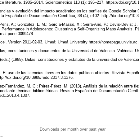
ce literature, 1985–2014. Scientometrics 113 (1): 195–217. https://doi.org/1
erencias y evolución del impacto académico en los perfiles de Google Scholar C
sta Española de Documentación Científica, 38 (4), e102. http://dx.doi.org/10
a-Peris, A.; González, L. M.; García-Massó, X.; Serra-Añó, P.; Devís-Devís; 
Performance in Adolescents: Clustering a Self-Organizing Maps Analysis. P
ournal.pone.0099478.
cel. Version 2011-02-03. Umeå: Umeå University https://homepage.univie.ac.a
ulas, constituciones y documentos de la Universidad de Valencia. València: Un
(eds.) (1999). Bulas, constituciones y estatutos de la universidad de Valencia
 El uso de las licencias libres en los datos públicos abiertos. Revista Esp
http://dx.doi.org/10.3989/redc.2017.3.1376.
z-Fernández, M. C.; Pérez-Pérez, M. (2013). Análisis de la relación entre fle
ediante técnicas bibliométricas. Revista Española de Documentación Científi
/redc.2013.4.1007.
Downloads per month over past year
..