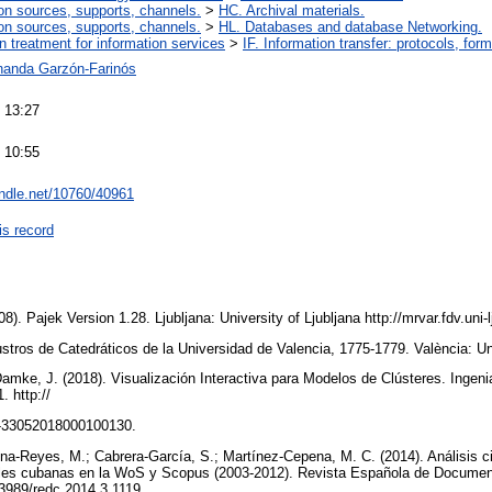
on sources, supports, channels.
>
HC. Archival materials.
on sources, supports, channels.
>
HL. Databases and database Networking.
on treatment for information services
>
IF. Information transfer: protocols, for
nanda Garzón-Farinós
 13:27
 10:55
andle.net/10760/40961
is record
08). Pajek Version 1.28. Ljubljana: University of Ljubljana http://mrvar.fdv.uni-l
austros de Catedráticos de la Universidad de Valencia, 1775-1779. València: Un
Damke, J. (2018). Visualización Interactiva para Modelos de Clústeres. Ingeni
. http://
8-33052018000100130.
a-Reyes, M.; Cabrera-García, S.; Martínez-Cepena, M. C. (2014). Análisis c
les cubanas en la WoS y Scopus (2003-2012). Revista Española de Documenta
0.3989/redc.2014.3.1119.