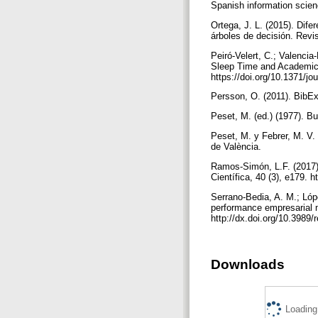
Spanish information scien
Ortega, J. L. (2015). Dif
árboles de decisión. Revi
Peiró-Velert, C.; Valenci
Sleep Time and Academic 
https://doi.org/10.1371/j
Persson, O. (2011). BibEx
Peset, M. (ed.) (1977). B
Peset, M. y Febrer, M. V. 
de València.
Ramos-Simón, L.F. (2017).
Científica, 40 (3), e179. 
Serrano-Bedia, A. M.; Lópe
performance empresarial m
http://dx.doi.org/10.3989
Downloads
Loading.