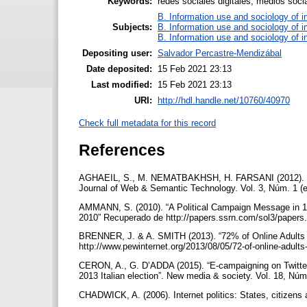
Keywords:
redes sociales digitales, medios soci
B. Information use and sociology of i
Subjects:
B. Information use and sociology of i
B. Information use and sociology of i
Depositing user:
Salvador Percastre-Mendizábal
Date deposited:
15 Feb 2021 23:13
Last modified:
15 Feb 2021 23:13
URI:
http://hdl.handle.net/10760/40970
Check full metadata for this record
References
AGHAEIL, S., M. NEMATBAKHSH, H. FARSANI (2012). “Evo
Journal of Web & Semantic Technology. Vol. 3, Núm. 1 (
AMMANN, S. (2010). “A Political Campaign Message in 14
2010” Recuperado de http://papers.ssrn.com/sol3/paper
BRENNER, J. & A. SMITH (2013). “72% of Online Adults 
http://www.pewinternet.org/2013/08/05/72-of-online-adults
CERON, A., G. D’ADDA (2015). “E-campaigning on Twitter:
2013 Italian election”. New media & society. Vol. 18, Núm
CHADWICK, A. (2006). Internet politics: States, citizen