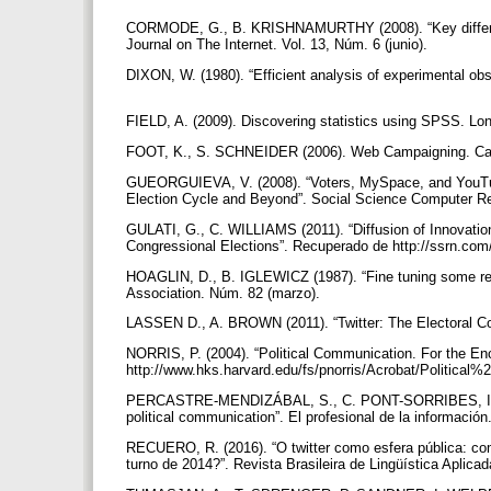
CORMODE, G., B. KRISHNAMURTHY (2008). “Key differen
Journal on The Internet. Vol. 13, Núm. 6 (junio).
DIXON, W. (1980). “Efficient analysis of experimental ob
FIELD, A. (2009). Discovering statistics using SPSS. Lo
FOOT, K., S. SCHNEIDER (2006). Web Campaigning. Ca
GUEORGUIEVA, V. (2008). “Voters, MySpace, and YouTub
Election Cycle and Beyond”. Social Science Computer Re
GULATI, G., C. WILLIAMS (2011). “Diffusion of Innovatio
Congressional Elections”. Recuperado de http://ssrn.co
HOAGLIN, D., B. IGLEWICZ (1987). “Fine tuning some resist
Association. Núm. 82 (marzo).
LASSEN D., A. BROWN (2011). “Twitter: The Electoral Co
NORRIS, P. (2004). “Political Communication. For the En
http://www.hks.harvard.edu/fs/pnorris/Acrobat/Politic
PERCASTRE-MENDIZÁBAL, S., C. PONT-SORRIBES, I. CODIN
political communication”. El profesional de la información
RECUERO, R. (2016). “O twitter como esfera pública: com
turno de 2014?”. Revista Brasileira de Lingüística Aplica