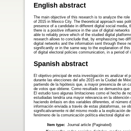
English abstract
The main objective of this research is to analyze the role 
of 2015 in Mexico City. The theoretical approach was poli
presence of a candidate in different digital social media, 
there is a positive influence in the use of digital network
able to reliably prove which of the studied digital platfo
research allows to conclude that, by emphasizing two diff
digital networks and the information sent through these net
significantly or in the same way to the explanation of th
of digital electoral policies communication, in a period of 
Spanish abstract
El objetivo principal de esta investigación es analizar el 
durante las elecciones del año 2015 en la Ciudad de Méxic
partiendo de la hipótesis que, a mayor presencia de un c
de votos que obtiene. Como resultado se demuestra que ha
El estudio tuvo algunas limitaciones como el hecho de no
estudiadas tendría una mayor relevancia en la obtención 
haciendo énfasis en dos variables diferentes, el número d
información enviada a través de estas plataformas, se ob
significativamente ni del mismo modo a la explicación de 
fenómeno de la comunicación política electoral digital en 
Item type:
Journal article (Paginated)