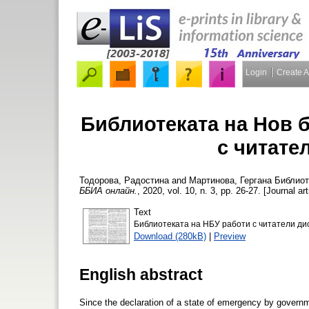
Login
Create 
Библиотеката на Нов 
с читате
Тодорова, Радостина
and
Мартинова, Гергана
Библиоте
ББИА онлайн.
, 2020, vol. 10, n. 3, pp. 26-27. [Journal ar
Text
Библиотеката на НБУ работи с читатели ди
Download (280kB)
|
Preview
English abstract
Since the declaration of a state of emergency by governm