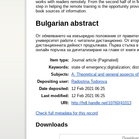
works with readers remotely. From the second half of in Ma
step in helping the remote training is the opportunity prov
book sources of information.
Bulgarian abstract
От обявяването на извънредно положение от правителс
университет работи с читатели дистанционно. От втор
дистанционната дейност продължава. Първа стъпка в
онлайн поръчка за дигитализиране на глави от книги 
Item type:
Journal article (Paginated)
Keywords:
state of emergency;digitalization; dis
Subjects:
A. Theoretical and general aspects of 
Depositing user:
Radostina Todorova
Date deposited:
12 Feb 2021 06:25
Last modified:
12 Feb 2021 06:25
URI:
http://hdl.handle.net/10760/41013
Check full metadata for this record
Downloads
Download