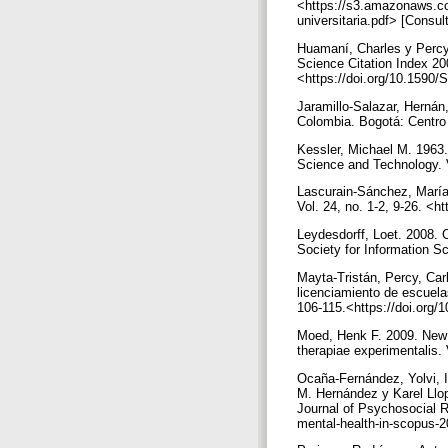
<https://s3.amazonaws.co
universitaria.pdf> [Consul
Huamaní, Charles y Percy 
Science Citation Index 20
<https://doi.org/10.159
Jaramillo-Salazar, Hernán
Colombia. Bogotá: Centro 
Kessler, Michael M. 1963.
Science and Technology. V
Lascurain-Sánchez, MaríaL
Vol. 24, no. 1-2, 9-26. <h
Leydesdorff, Loet. 2008. C
Society for Information S
Mayta-Tristán, Percy, Ca
licenciamiento de escuela
106-115.<https://doi.org
Moed, Henk F. 2009. New d
therapiae experimentalis.
Ocaña-Fernández, Yolvi, 
M. Hernández y Karel Llop
Journal of Psychosocial Re
mental-health-in-scopus-2