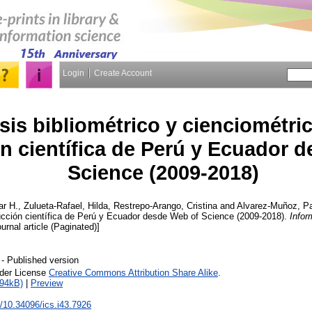
Login
Create Account
sis bibliométrico y cienciométric
n científica de Perú y Ecuador 
Science (2009-2018)
ar H.
,
Zulueta-Rafael, Hilda
,
Restrepo-Arango, Cristina
and
Alvarez-Muñoz, Pa
ucción científica de Perú y Ecuador desde Web of Science (2009-2018).
Infor
urnal article (Paginated)]
- Published version
nder License
Creative Commons Attribution Share Alike
.
894kB)
|
Preview
rg/10.34096/ics.i43.7926