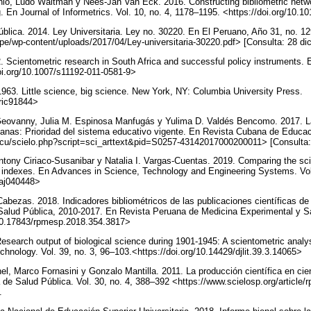
nio, Ludo Waltman y Nees-Jan Van Eck. 2016. Constructing bibliometric net
ng. En Journal of Informetrics. Vol. 10, no. 4, 1178–1195. <https://doi.org/10.1
blica. 2014. Ley Universitaria. Ley no. 30220. En El Peruano, Año 31, no. 129
pe/wp-content/uploads/2017/04/Ley-universitaria-30220.pdf> [Consulta: 28 di
. Scientometric research in South Africa and successful policy instruments. 
doi.org/10.1007/s11192-011-0581-9>
 1963. Little science, big science. New York, NY: Columbia University Press.
pric91844>
Geovanny, Julia M. Espinosa Manfugás y Yulima D. Valdés Bencomo. 2017. La 
ianas: Prioridad del sistema educativo vigente. En Revista Cubana de Educaci
ld.cu/scielo.php?script=sci_arttext&pid=S0257-43142017000200011> [Consulta
ony Ciriaco-Susanibar y Natalia I. Vargas-Cuentas. 2019. Comparing the scie
le indexes. En Advances in Science, Technology and Engineering Systems. Vol.
6/aj040448>
bezas. 2018. Indicadores bibliométricos de las publicaciones científicas de
alud Pública, 2010-2017. En Revista Peruana de Medicina Experimental y Sal
/10.17843/rpmesp.2018.354.3817>
esearch output of biological science during 1901-1945: A scientometric ana
chnology. Vol. 39, no. 3, 96–103.<https://doi.org/10.14429/djlit.39.3.14065>
nel, Marco Fornasini y Gonzalo Mantilla. 2011. La producción científica en cie
e Salud Pública. Vol. 30, no. 4, 388–392 <https://www.scielosp.org/article/
].