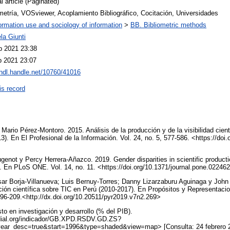
l article (Paginated)
metría, VOSviewer, Acoplamiento Bibliográfico, Cocitación, Universidades
ormation use and sociology of information
>
BB. Bibliometric methods
la Giunti
b 2021 23:38
b 2021 23:07
/hdl.handle.net/10760/41016
is record
Mario Pérez-Montoro. 2015. Análisis de la producción y de la visibilidad cien
). En El Profesional de la Información. Vol. 24, no. 5, 577-586. <https://doi
enot y Percy Herrera-Añazco. 2019. Gender disparities in scientific product
. En PLoS ONE. Vol. 14, no. 11. <https://doi.org/10.1371/journal.pone.0224
r Borja-Villanueva; Luis Bernuy-Torres; Danny Lizarzaburu Aguinaga y John M
cción científica sobre TIC en Perú (2010-2017). En Propósitos y Representaci
 196-209.<http://dx.doi.org/10.20511/pyr2019.v7n2.269>
o en investigación y desarrollo (% del PIB).
dial.org/indicador/GB.XPD.RSDV.GD.ZS?
ar_desc=true&start=1996&type=shaded&view=map> [Consulta: 24 febrero 