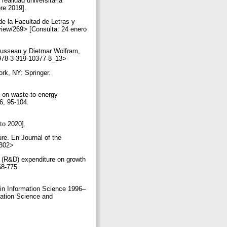
ealidad universitaria
bre 2019].
de la Facultad de Letras y
/view/269> [Consulta: 24 enero
ousseau y Dietmar Wolfram,
7/978-3-319-10377-8_13>
rk, NY: Springer.
h on waste-to-energy
6, 95-104.
to 2020].
ure. En Journal of the
20302>
t (R&D) expenditure on growth
68-775.
 in Information Science 1996–
mation Science and