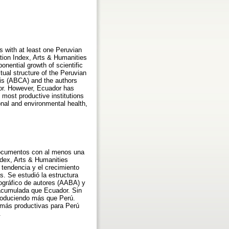
 with at least one Peruvian
ation Index, Arts & Humanities
nential growth of scientific
tual structure of the Peruvian
sis (ABCA) and the authors
dor. However, Ecuador has
 most productive institutions
onal and environmental health,
 documentos con al menos una
ndex, Arts & Humanities
 tendencia y el crecimiento
s. Se estudió la estructura
iográfico de autores (AABA) y
 acumulada que Ecuador. Sin
produciendo más que Perú.
 más productivas para Perú
.