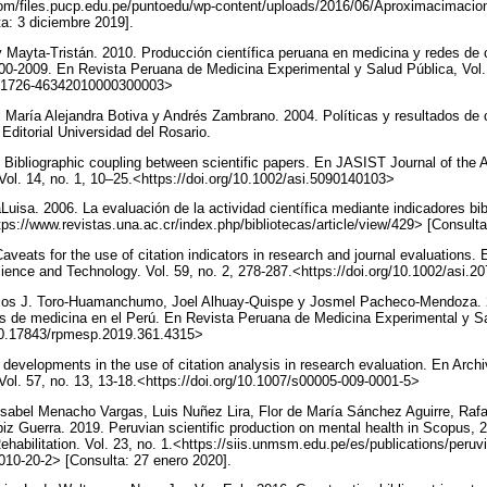
m/files.pucp.edu.pe/puntoedu/wp-content/uploads/2016/06/Aproximacimacion
ta: 3 diciembre 2019].
Mayta-Tristán. 2010. Producción científica peruana en medicina y redes de c
00-2009. En Revista Peruana de Medicina Experimental y Salud Pública, Vol.
0/S1726-46342010000300003>
, María Alejandra Botiva y Andrés Zambrano. 2004. Políticas y resultados de 
Editorial Universidad del Rosario.
 Bibliographic coupling between scientific papers. En JASIST Journal of the A
ol. 14, no. 1, 10–25.<https://doi.org/10.1002/asi.5090140103>
uisa. 2006. La evaluación de la actividad científica mediante indicadores bib
ttps://www.revistas.una.ac.cr/index.php/bibliotecas/article/view/429> [Consult
aveats for the use of citation indicators in research and journal evaluations.
cience and Technology. Vol. 59, no. 2, 278-287.<https://doi.org/10.1002/asi.
rlos J. Toro-Huamanchumo, Joel Alhuay-Quispe y Josmel Pacheco-Mendoza. 2
s de medicina en el Perú. En Revista Peruana de Medicina Experimental y Sal
/10.17843/rpmesp.2019.361.4315>
evelopments in the use of citation analysis in research evaluation. En Arc
 Vol. 57, no. 13, 13-18.<https://doi.org/10.1007/s00005-009-0001-5>
Isabel Menacho Vargas, Luis Nuñez Lira, Flor de María Sánchez Aguirre, Raf
iz Guerra. 2019. Peruvian scientific production on mental health in Scopus, 2
habilitation. Vol. 23, no. 1.<https://siis.unmsm.edu.pe/es/publications/peruvi
010-20-2> [Consulta: 27 enero 2020].