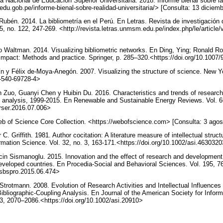
acional de Educación Superior Universitaria. 2018. Informe bienal sobre la r
du.gob.pe/informe-bienal-sobre-realidad-universitaria/> [Consulta: 13 diciem
Rubén. 2014. La bibliometría en el Perú. En Letras. Revista de investigación 
, no. 122, 247-269. <http://revista.letras.unmsm.edu.pe/index.php/le/article
 Waltman. 2014. Visualizing bibliometric networks. En Ding, Ying; Ronald R
impact: Methods and practice. Springer, p. 285–320.<https://doi.org/10.100
y Félix de-Moya-Anegón. 2007. Visualizing the structure of science. New Yo
/3-540-69728-4>
 Zuo, Guanyi Chen y Huibin Du. 2016. Characteristics and trends of researc
ric analysis, 1999-2015. En Renewable and Sustainable Energy Reviews. Vol. 6
j.rser.2016.07.006>
b of Science Core Collection. <https://webofscience.com> [Consulta: 3 agos
. Griffith. 1981. Author cocitation: A literature measure of intellectual struct
rmation Science. Vol. 32, no. 3, 163-171.<https://doi.org/10.1002/asi.46303
cin Sismanoglu. 2015. Innovation and the effect of research and developmen
veloped countries. En Procedia-Social and Behavioral Sciences. Vol. 195, 7
j.sbspro.2015.06.474>
trotmann. 2008. Evolution of Research Activities and Intellectual Influences
Bibliographic-Coupling Analysis. En Journal of the American Society for Infor
13, 2070–2086.<https://doi.org/10.1002/asi.20910>