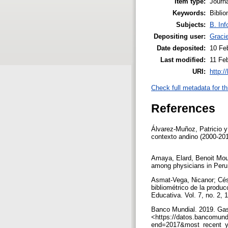
Item type:
Journa
Keywords:
Biblio
Subjects:
B. Inf
Depositing user:
Gracie
Date deposited:
10 Fe
Last modified:
11 Fe
URI:
http:/
Check full metadata for th
References
Álvarez-Muñoz, Patricio y 
contexto andino (2000-2013
Amaya, Elard, Benoit Moug
among physicians in Peru
Asmat-Vega, Nicanor; Césa
bibliométrico de la produ
Educativa. Vol. 7, no. 2,
Banco Mundial. 2019. Gast
<https://datos.bancomun
end=2017&most_recent_ye