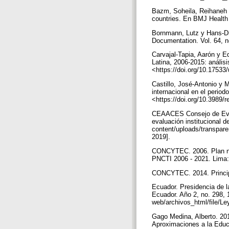
Bazm, Soheila, Reihaneh B
countries. En BMJ Health 
Bornmann, Lutz y Hans-Die
Documentation. Vol. 64, 
Carvajal-Tapia, Aarón y E
Latina, 2006-2015: análisi
<https://doi.org/10.1753
Castillo, José-Antonio y M
internacional en el perio
<https://doi.org/10.3989
CEAACES Consejo de Evalu
evaluación institucional 
content/uploads/transpare
2019].
CONCYTEC. 2006. Plan naci
PNCTI 2006 - 2021. Li
CONCYTEC. 2014. Principa
Ecuador. Presidencia de l
Ecuador. Año 2, no. 298, 
web/archivos_html/file
Gago Medina, Alberto. 201
Aproximaciones a la Educac