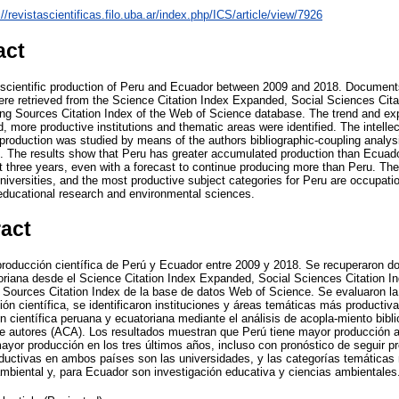
://revistascientificas.filo.uba.ar/index.php/ICS/article/view/7926
act
 scientific production of Peru and Ecuador between 2009 and 2018. Documents
 were retrieved from the Science Citation Index Expanded, Social Sciences Cit
ng Sources Citation Index of the Web of Science database. The trend and expo
, more productive institutions and thematic areas were identified. The intellec
 production was studied by means of the authors bibliographic-coupling analy
). The results show that Peru has greater accumulated production than Ecua
t three years, even with a forecast to continue producing more than Peru. The
universities, and the most productive subject categories for Peru are occupati
educational research and environmental sciences.
ract
 producción científica de Perú y Ecuador entre 2009 y 2018. Se recuperaron
toriana desde el Science Citation Index Expanded, Social Sciences Citation I
 Sources Citation Index de la base de datos Web of Science. Se evaluaron la
ón científica, se identificaron instituciones y áreas temáticas más productiva
ón científica peruana y ecuatoriana mediante el análisis de acopla-miento bibl
 de autores (ACA). Los resultados muestran que Perú tiene mayor producción
yor producción en los tres últimos años, incluso con pronóstico de seguir 
ductivas en ambos países son las universidades, y las categorías temáticas
mbiental y, para Ecuador son investigación educativa y ciencias ambientales