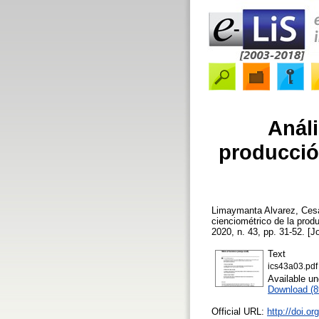
Análi
producció
Limaymanta Alvarez, Ces
cienciométrico de la prod
2020, n. 43, pp. 31-52. [Jo
Text
ics43a03.pdf
Available u
Download (
Official URL:
http://doi.o