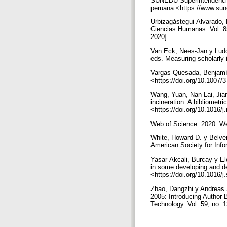
SUNEDU Superintendencia N
peruana.<https://www.sune
Urbizagástegui-Alvarado, 
Ciencias Humanas. Vol. 85
2020].
Van Eck, Nees-Jan y Ludo
eds. Measuring scholarly 
Vargas-Quesada, Benjamín 
<https://doi.org/10.1007
Wang, Yuan, Nan Lai, Jian
incineration: A bibliomet
<https://doi.org/10.1016/
Web of Science. 2020. We
White, Howard D. y Belver C
American Society for Info
Yasar-Akcali, Burcay y El
in some developing and de
<https://doi.org/10.1016/
Zhao, Dangzhi y Andreas S
2005: Introducing Author 
Technology. Vol. 59, no. 