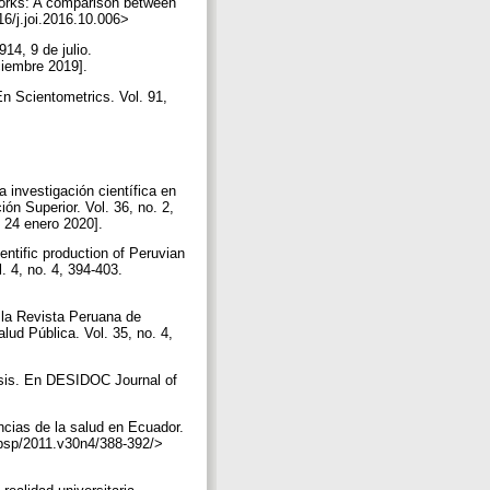
works: A comparison between
016/j.joi.2016.10.006>
14, 9 de julio.
ciembre 2019].
En Scientometrics. Vol. 91,
investigación científica en
ón Superior. Vol. 36, no. 2,
: 24 enero 2020].
ntific production of Peruvian
 4, no. 4, 394-403.
 la Revista Peruana de
ud Pública. Vol. 35, no. 4,
lysis. En DESIDOC Journal of
ncias de la salud en Ecuador.
rpsp/2011.v30n4/388-392/>