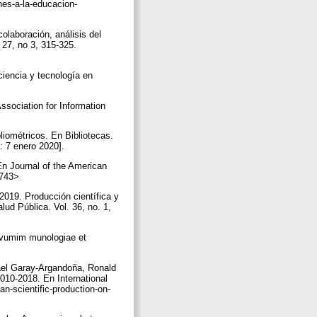
es-a-la-educacion-
olaboración, análisis del
 27, no 3, 315-325.
ciencia y tecnología en
ssociation for Information
liométricos. En Bibliotecas.
a: 7 enero 2020].
 En Journal of the American
20743>
019. Producción científica y
ud Pública. Vol. 36, no. 1,
hivumim munologiae et
ael Garay-Argandoña, Ronald
010-2018. En International
an-scientific-production-on-