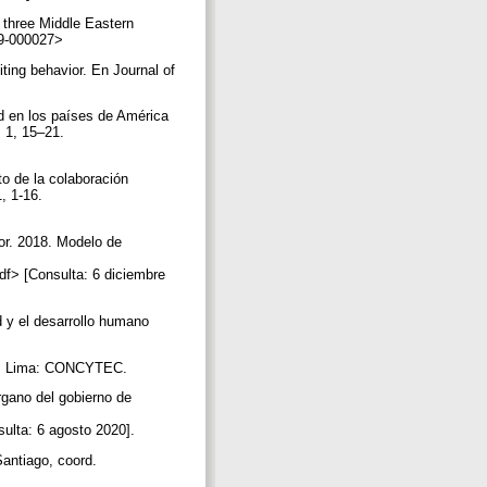
 three Middle Eastern
019-000027>
ting behavior. En Journal of
ud en los países de América
. 1, 15–21.
to de la colaboración
, 1-16.
or. 2018. Modelo de
df> [Consulta: 6 diciembre
 y el desarrollo humano
011. Lima: CONCYTEC.
rgano del gobierno de
lta: 6 agosto 2020].
antiago, coord.