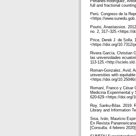
Perianes-Rodríguez, Anto
full and fractional counti
Perú. Congreso de la Repú
<https://www.sunedu.gob.
Pouris, Anastassios. 2012
no. 2, 317–325.<https://
Price, Derek J. de Solla.
<https://doi.org/10.7312/
Rivera García, Christian 
las universidades ecuator
113-125.<http://scielo.s
Roman-Gonzalez, Avid, Ant
universities with equitab
<https://doi.org/10.2504
Romaní, Franco y César Ca
Medicina Experimental y S
620-629.<https://doi.org
Roy, Sanku-Bilas. 2019. R
Library and Information Te
Sisa, Iván, Mauricio Espi
En Revista Panamericana d
[Consulta: 4 febrero 2020