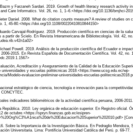
azm y Farzaneh Sardari. 2019. Growth of health literacy research activity in
and Care Informatics. Vol. 26, no. 1, 1–6.<https://doi.org/10.1136/bmjhci-2
ter Daniel. 2008. What do citation counts measure? A review of studies on ci
no. 1, 45-80.<https://doi.org/10.1108/00220410810844150>
duardo Carvajal-Rodríguez. 2019. Producción científica en ciencias de la sal
s a partir de Scielo. En Revista Interamericana de Bibliotecología. Vol. 42, no
3/udea.rib.v42n1a02>
ichael Powell. 2019. Análisis de la producción científica del Ecuador e impac
do 2006-2015. En Revista Española de Documentación Científica. Vol. 42, no. 1
/redc.2019.1.1567>
ación, Acreditación y Aseguramiento de la Calidad de la Educación Superi
de universidades y escuelas politécnicas 2018.<https://www.ucsg.edu.ec/wp-
ncia/Modelo-evaluacion-preliminar-universidades-escuelas-politecnicas2018.p
onal estratégico de ciencia, tecnología e innovación para la competitividad
ma: CONCYTEC.
les indicadores bibliométricos de la actividad científica peruana, 2006-2
a República. 2010. Ley orgánica de educación superior. En Registro oficial. Ó
12 de octubre.<https://spryn.finanzas.gob.ec/esipren-
/Ley%20Org%C3%A1nica%20de%20Educacion%20Superior%202010.pdf> [Consu
6. Sobre la Importancia de la Investigación Básica. En Pedraglio Mendoza, S
ión Universitaria. Lima: Pontificia Universidad Católica del Perú. p. 69-77.