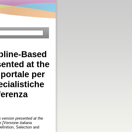
ipline-Based
ented at the
portale per
ecialistiche
ferenza
h version presented at the
e [Versione italiana
efinition, Selection and