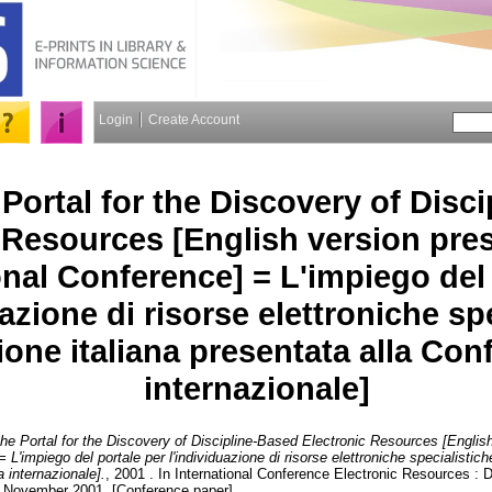
Login
Create Account
Portal for the Discovery of Disc
 Resources [English version pres
onal Conference] = L'impiego del 
uazione di risorse elettroniche sp
ione italiana presentata alla Con
internazionale]
he Portal for the Discovery of Discipline-Based Electronic Resources [Englis
 L'impiego del portale per l'individuazione di risorse elettroniche specialistich
 internazionale].
, 2001 . In International Conference Electronic Resources : D
 November 2001. [Conference paper]