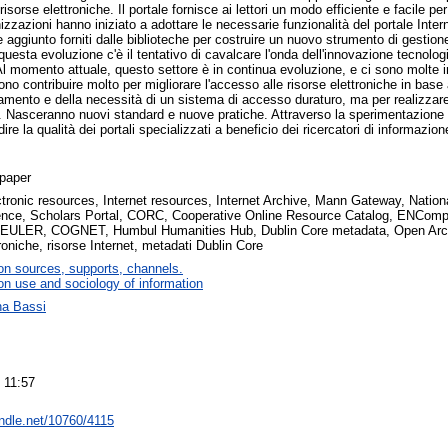
isorse elettroniche. Il portale fornisce ai lettori un modo efficiente e facile pe
anizzazioni hanno iniziato a adottare le necessarie funzionalità del portale Int
re aggiunto forniti dalle biblioteche per costruire un nuovo strumento di gestion
uesta evoluzione c'è il tentativo di cavalcare l'onda dell'innovazione tecnolog
Al momento attuale, questo settore è in continua evoluzione, e ci sono molte in
sono contribuire molto per migliorare l'accesso alle risorse elettroniche in base
mento e della necessità di un sistema di accesso duraturo, ma per realizzare
. Nasceranno nuovi standard e nuove pratiche. Attraverso la sperimentazione e
dire la qualità dei portali specializzati a beneficio dei ricercatori di informazi
paper
ctronic resources, Internet resources, Internet Archive, Mann Gateway, Nationa
ience, Scholars Portal, CORC, Cooperative Online Resource Catalog, ENCompas
EULER, COGNET, Humbul Humanities Hub, Dublin Core metadata, Open Archive
troniche, risorse Internet, metadati Dublin Core
on sources, supports, channels.
on use and sociology of information
na Bassi
 11:57
andle.net/10760/4115