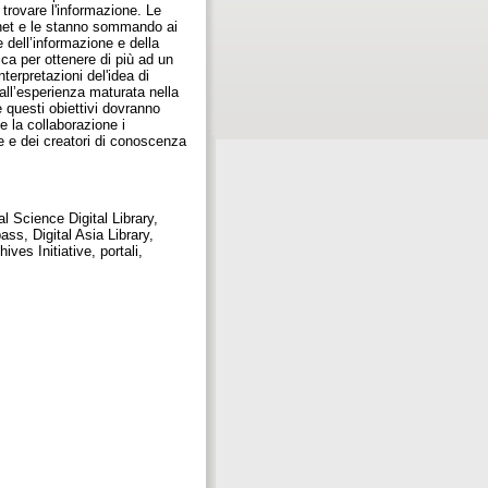
r trovare l'informazione. Le
ernet e le stanno sommando ai
e dell’informazione e della
ica per ottenere di più ad un
terpretazioni del'idea di
 all’esperienza maturata nella
 questi obiettivi dovranno
 la collaborazione i
one e dei creatori di conoscenza
l Science Digital Library,
s, Digital Asia Library,
s Initiative, portali,