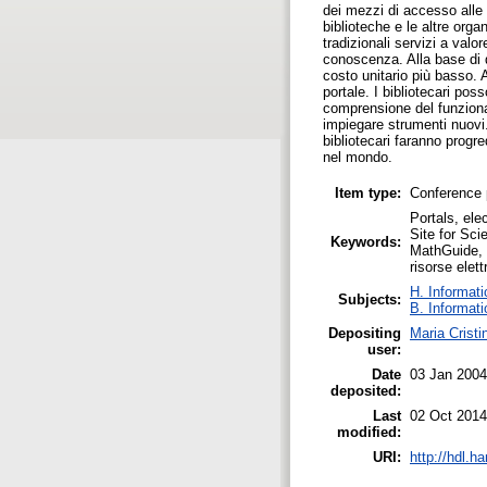
dei mezzi di accesso alle r
biblioteche e le altre org
tradizionali servizi a valo
conoscenza. Alla base di q
costo unitario più basso. 
portale. I bibliotecari pos
comprensione del funziona
impiegare strumenti nuovi
bibliotecari faranno progre
nel mondo.
Item type:
Conference 
Portals, ele
Site for Sc
Keywords:
MathGuide, 
risorse elet
H. Informati
Subjects:
B. Informati
Depositing
Maria Cristi
user:
Date
03 Jan 2004
deposited:
Last
02 Oct 2014
modified:
URI:
http://hdl.h