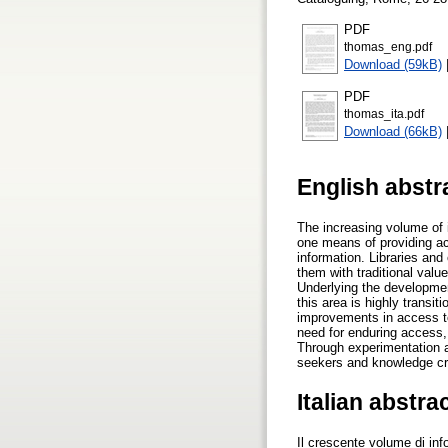
PDF
thomas_eng.pdf
Download (59kB)
PDF
thomas_ita.pdf
Download (66kB)
English abstr
The increasing volume of i
one means of providing acc
information. Libraries and
them with traditional val
Underlying the development
this area is highly transit
improvements in access to 
need for enduring access,
Through experimentation an
seekers and knowledge cr
Italian abstra
Il crescente volume di inf