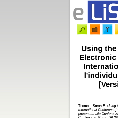
Using the 
Electronic
Internati
l'individ
[Vers
Thomas, Sarah E.
Using t
International Conference] =
presentata alla Conferenza
Cataloguing, Rome, 26-28