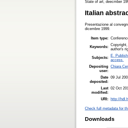
State of art, deecmber 19
Italian abstra
Presentazione al convegno G
dicembre 1999.
Item type:
Conferenc
Copyright,
Keywords:
author's r
E. Publish
Subjects:
access.
Depositing
Chiara Cen
user:
Date
09 Jul 200
deposited:
Last
02 Oct 20
modified:
URI:
http://hdl
Check full metadata for th
Downloads