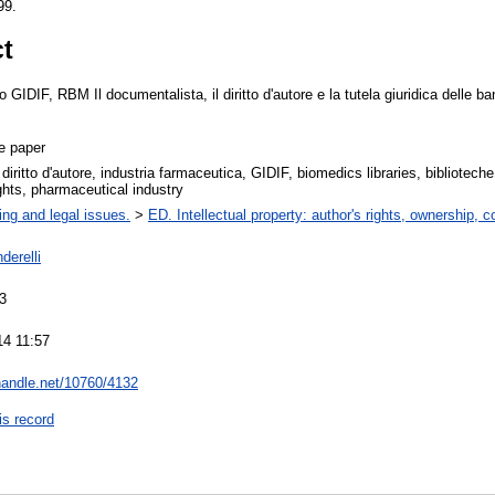
99.
ct
IDIF, RBM Il documentalista, il diritto d'autore e la tutela giuridica delle banc
e paper
 diritto d'autore, industria farmaceutica, GIDIF, biomedics libraries, bibliotech
ights, pharmaceutical industry
ing and legal issues.
>
ED. Intellectual property: author's rights, ownership, c
derelli
3
14 11:57
.handle.net/10760/4132
is record