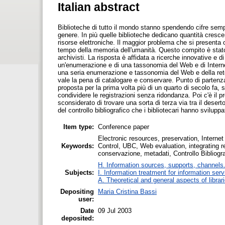
Italian abstract
Biblioteche di tutto il mondo stanno spendendo cifre sempr
genere. In più quelle biblioteche dedicano quantità crescent
risorse elettroniche. Il maggior problema che si presenta o
tempo della memoria dell'umanità. Questo compito è stato 
archivisti. La risposta è affidata a ricerche innovative e d
un'enumerazione e di una tassonomia del Web e di Intern
una seria enumerazione e tassonomia del Web e della rete, 
vale la pena di catalogare e conservare. Punto di partenza
proposta per la prima volta più di un quarto di secolo fa, 
condividere le registrazioni senza ridondanza. Poi c'è il 
sconsiderato di trovare una sorta di terza via tra il deserto
del controllo bibliografico che i bibliotecari hanno sviluppa
Item type:
Conference paper
Electronic resources, preservation, Internet
Keywords:
Control, UBC, Web evaluation, integrating re
conservazione, metadati, Controllo Bibliogra
H. Information sources, supports, channels
Subjects:
I. Information treatment for information ser
A. Theoretical and general aspects of librar
Depositing
Maria Cristina Bassi
user:
Date
09 Jul 2003
deposited: