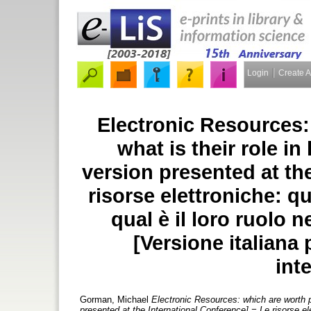
Login
Create 
Electronic Resources:
what is their role in
version presented at th
risorse elettroniche: qu
qual è il loro ruolo n
[Versione italiana
int
Gorman, Michael
Electronic Resources: which are worth pr
presented at the International Conference] = Le risorse elet