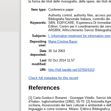
la forma dei titoli delle monografie, delle opere, dei titoli de
Item type:
Conference paper
Authority control, authority files, access poi
Bibliografia Nazionale Italiana, controllo dei
Keywords:
SBN, EDIFICARE, Esperienza Di Immediata Ca
Editori, Centro per il coordinamento dei ser
ARSBNI, ARricchimento Servizi Bibliografia
Subjects:
I. Information treatment for information ser
Depositing
Maria Cristina Bassi
user:
Date
30 Jul 2003
deposited:
Last
02 Oct 2014 11:57
modified:
URI:
http://hdl.handle.net/10760/4153
Check full metadata for this record
References
[1] Carla Guiducci Bonanni - Giuseppe Vitiello. Servizi bib
d’Italia», luglio/settembre (1992), 55-70. [2] Antonella Agn
siciliana, Assessorato dei beni culturali e ambientali e de
linguaggio e come sistema. Milano: Editrice Bibliografica,