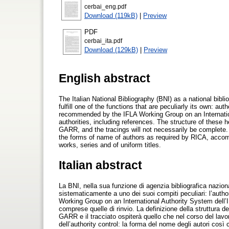
cerbai_eng.pdf
Download (119kB)
|
Preview
PDF
cerbai_ita.pdf
Download (129kB)
|
Preview
English abstract
The Italian National Bibliography (BNI) as a national bibli
fulfill one of the functions that are peculiarly its own: aut
recommended by the IFLA Working Group on an Internation
authorities, including references. The structure of these 
GARR, and the tracings will not necessarily be complete. 
the forms of name of authors as required by RICA, accomp
works, series and of uniform titles.
Italian abstract
La BNI, nella sua funzione di agenzia bibliografica nazion
sistematicamente a uno dei suoi compiti peculiari: l’authori
Working Group on an International Authority System dell’IF
comprese quelle di rinvio. La definizione della struttura d
GARR e il tracciato ospiterà quello che nel corso del lavo
dell’authority control: la forma del nome degli autori cos