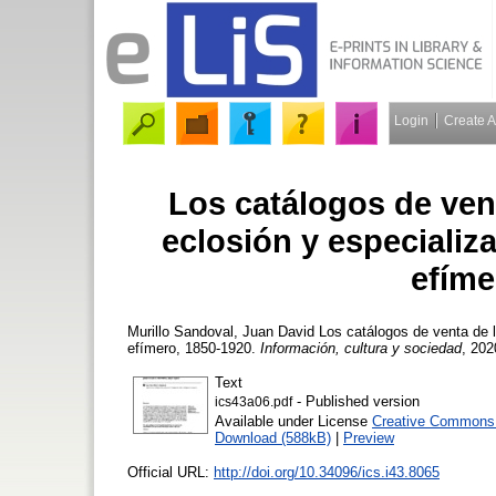
Login
Create 
Los catálogos de vent
eclosión y especializ
efíme
Murillo Sandoval, Juan David
Los catálogos de venta de la
efímero, 1850-1920.
Información, cultura y sociedad
, 202
Text
- Published version
ics43a06.pdf
Available under License
Creative Commons A
Download (588kB)
|
Preview
Official URL:
http://doi.org/10.34096/ics.i43.8065