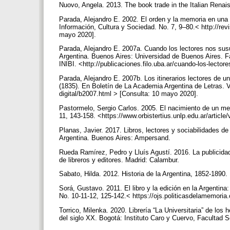
Nuovo, Angela. 2013. The book trade in the Italian Renais
Parada, Alejandro E. 2002. El orden y la memoria en una l
Información, Cultura y Sociedad. No. 7, 9–80.< http://revi
mayo 2020].
Parada, Alejandro E. 2007a. Cuando los lectores nos susurr
Argentina. Buenos Aires: Universidad de Buenos Aires. Fac
INIBI. <http://publicaciones.filo.uba.ar/cuando-los-lecto
Parada, Alejandro E. 2007b. Los itinerarios lectores de un
(1835). En Boletín de La Academia Argentina de Letras. V
digital/b2007.html > [Consulta: 10 mayo 2020].
Pastormelo, Sergio Carlos. 2005. El nacimiento de un mer
11, 143-158. <https://www.orbistertius.unlp.edu.ar/artic
Planas, Javier. 2017. Libros, lectores y sociabilidades de
Argentina. Buenos Aires: Ampersand.
Rueda Ramírez, Pedro y Lluís Agustí. 2016. La publicidad
de libreros y editores. Madrid: Calambur.
Sabato, Hilda. 2012. Historia de la Argentina, 1852-1890.
Sorá, Gustavo. 2011. El libro y la edición en la Argentin
No. 10-11-12, 125-142.< https://ojs.politicasdelamemoria
Torrico, Milenka. 2020. Librería “La Universitaria” de los
del siglo XX. Bogotá: Instituto Caro y Cuervo, Facultad 