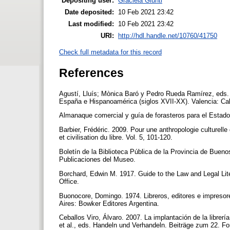
Depositing user:
Graciela Giunti
Date deposited:
10 Feb 2021 23:42
Last modified:
10 Feb 2021 23:42
URI:
http://hdl.handle.net/10760/41750
Check full metadata for this record
References
Agustí, Lluís; Mònica Baró y Pedro Rueda Ramírez, eds. 2
España e Hispanoamérica (siglos XVII-XX). Valencia: C
Almanaque comercial y guía de forasteros para el Estado
Barbier, Frédéric. 2009. Pour une anthropologie culturelle d
et civilisation du libre. Vol. 5, 101-120.
Boletín de la Biblioteca Pública de la Provincia de Bueno
Publicaciones del Museo.
Borchard, Edwin M. 1917. Guide to the Law and Legal Lite
Office.
Buonocore, Domingo. 1974. Libreros, editores e impresore
Aires: Bowker Editores Argentina.
Ceballos Viro, Álvaro. 2007. La implantación de la libr
et al., eds. Handeln und Verhandeln. Beiträge zum 22. 