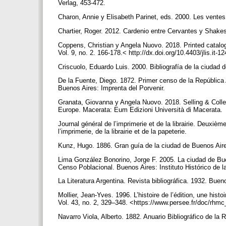
Verlag, 453-472.
Charon, Annie y Elisabeth Parinet, eds. 2000. Les ventes
Chartier, Roger. 2012. Cardenio entre Cervantes y Shake
Coppens, Christian y Angela Nuovo. 2018. Printed catalogu
Vol. 9, no. 2. 166-178.< http://dx.doi.org/10.4403/jlis.it-
Criscuolo, Eduardo Luis. 2000. Bibliografía de la ciudad 
De la Fuente, Diego. 1872. Primer censo de la República 
Buenos Aires: Imprenta del Porvenir.
Granata, Giovanna y Angela Nuovo. 2018. Selling & Colle
Europe. Macerata: Eum Edizioni Università di Macerata.
Journal général de l’imprimerie et de la librairie. Deuxi
l’imprimerie, de la librairie et de la papeterie.
Kunz, Hugo. 1886. Gran guía de la ciudad de Buenos Air
Lima González Bonorino, Jorge F. 2005. La ciudad de Bue
Censo Poblacional. Buenos Aires: Instituto Histórico de 
La Literatura Argentina. Revista bibliográfica. 1932. Bue
Mollier, Jean-Yves. 1996. L’histoire de l’édition, une his
Vol. 43, no. 2, 329–348. <https://www.persee.fr/doc/r
Navarro Viola, Alberto. 1882. Anuario Bibliográfico de la