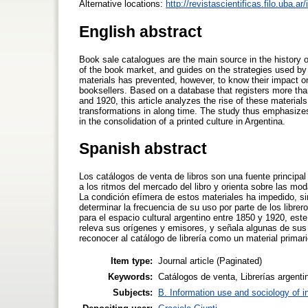
Alternative locations:
http://revistascientificas.filo.uba.a
English abstract
Book sale catalogues are the main source in the history o
of the book market, and guides on the strategies used by
materials has prevented, however, to know their impact o
booksellers. Based on a database that registers more tha
and 1920, this article analyzes the rise of these materials
transformations in along time. The study thus emphasize
in the consolidation of a printed culture in Argentina.
Spanish abstract
Los catálogos de venta de libros son una fuente principal 
a los ritmos del mercado del libro y orienta sobre las mod
La condición efímera de estos materiales ha impedido, s
determinar la frecuencia de su uso por parte de los libr
para el espacio cultural argentino entre 1850 y 1920, est
releva sus orígenes y emisores, y señala algunas de sus 
reconocer al catálogo de librería como un material primar
Item type:
Journal article (Paginated)
Keywords:
Catálogos de venta, Librerías argentin
Subjects:
B. Information use and sociology of i