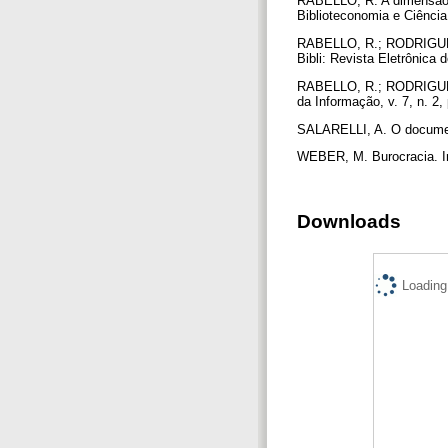
RABELLO, R. A dimensão c
Biblioteconomia e Ciência
RABELLO, R.; RODRIGUES, G
Bibli: Revista Eletrônica
RABELLO, R.; RODRIGUES, 
da Informação, v. 7, n. 2,
SALARELLI, A. O document
WEBER, M. Burocracia. In
Downloads
Loading.