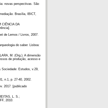
ria: novas perspectivas. São
diação. Brasília, IBICT,
M CIÊNCIA DA
rência].
et de Lemos / Livros, 2007.
queologia do saber. Lisboa:
LARA, M. (Org.). A dimensão
ocessos de produção, acesso e
 Sociedade: Estudos, v.29,
, n.1, p. 27-40, 2002.
. 2017. [publicado
REITAS, L. S.;
UFF, 2010.