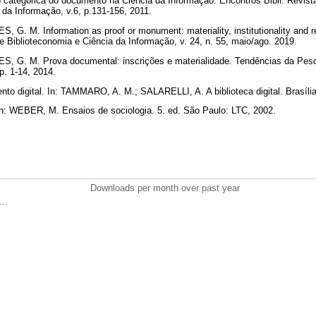
ategórica do documento na Ciência da Informação. Encontros Bibli: Revista
 da Informação, v.6, p.131-156, 2011.
. M. Information as proof or monument: materiality, institutionality and r
 de Biblioteconomia e Ciência da Informação, v. 24, n. 55, maio/ago. 2019.
G. M. Prova documental: inscrições e materialidade. Tendências da Pesqu
 p. 1-14, 2014.
o digital. In: TAMMARO, A. M.; SALARELLI, A. A biblioteca digital. Brasíli
: WEBER, M. Ensaios de sociologia. 5. ed. São Paulo: LTC, 2002.
Downloads per month over past year
..