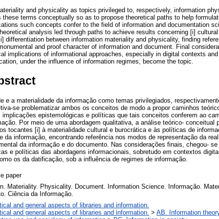
teriality and physicality as topics privileged to, respectively, information ph
 these terms conceptually so as to propose theoretical paths to help formulate
cations such concepts confer to the field of information and documentation s
theoretical analysis led through paths to achieve results concerning [i] cultural
ii] differentiation between information materiality and physicality, finding refer
e monumental and proof character of information and document. Final considera
cal implications of informational approaches, especially in digital contexts an
ation, under the influence of information regimes, become the topic.
bstract
de e a materialidade da informação como temas privilegiados, respectivament
etiva-se problematizar ambos os conceitos de modo a propor caminhos teóric
 implicações epistemológicas e políticas que tais conceitos conferem ao ca
ção. Por meio de uma abordagem qualitativa, a análise teórico- conceitual pr
s tocantes [i] à materialidade cultural e burocrática e às políticas de informaç
ade da informação, encontrando referência nos modos de representação da reali
umental da informação e do documento. Nas considerações finais, chegou- se
as e políticas das abordagens informacionais, sobretudo em contextos digit
mo os da datificação, sob a influência de regimes de informação.
e paper
n. Materiality. Physicality. Document. Information Science. Informação. Mater
. Ciência da Informação.
ical and general aspects of libraries and information.
ical and general aspects of libraries and information.
>
AB. Information theory