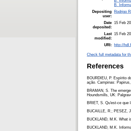
B. Inform
B. Inform
Depositing
Rodrigo R
user:
Date
15 Feb 20
deposited:
Last
15 Feb 20
modified:
URI:
http://hd
Check full metadata for th
References
BOURDIEU, P. Espírito do
ação. Campinas: Papirus
BRAMAN, S. The emergent 
Houndsmills, UK: Palgrav
BRIET, S. Qu'est-ce que l
BUCAILLE, R.; PESEZ, J.
BUCKLAND, M.K. What is a
BUCKLAND, M.K. Informatio