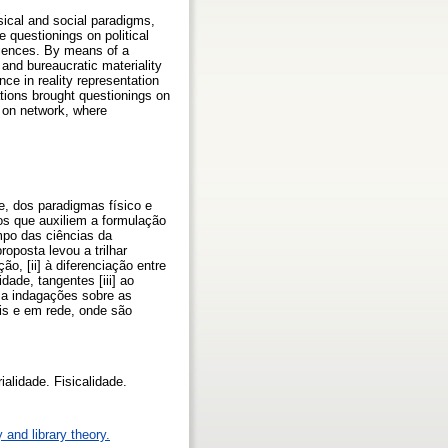
ysical and social paradigms,
 questionings on political
ciences. By means of a
 and bureaucratic materiality
ence in reality representation
tions brought questionings on
d on network, where
e, dos paradigmas físico e
os que auxiliem a formulação
mpo das ciências da
oposta levou a trilhar
ão, [ii] à diferenciação entre
dade, tangentes [iii] ao
 a indagações sobre as
ais e em rede, onde são
ialidade. Fisicalidade.
 and library theory.