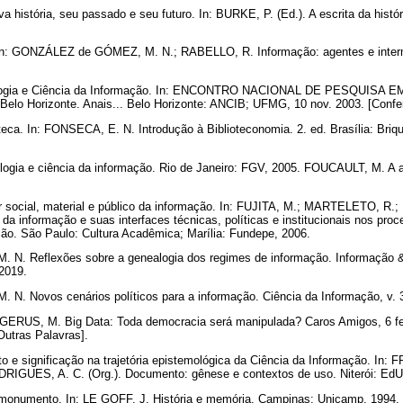
a história, seu passado e seu futuro. In: BURKE, P. (Ed.). A escrita da histó
n: GONZÁLEZ de GÓMEZ, M. N.; RABELLO, R. Informação: agentes e interme
ogia e Ciência da Informação. In: ENCONTRO NACIONAL DE PESQUISA E
lo Horizonte. Anais... Belo Horizonte: ANCIB; UFMG, 10 nov. 2003. [Confe
ca. In: FONSECA, E. N. Introdução à Biblioteconomia. 2. ed. Brasília: Briqu
gia e ciência da informação. Rio de Janeiro: FGV, 2005. FOUCAULT, M. A ar
ocial, material e público da informação. In: FUJITA, M.; MARTELETO, R.; 
 da informação e suas interfaces técnicas, políticas e institucionais nos pr
ão. São Paulo: Cultura Acadêmica; Marília: Fundepe, 2006.
. Reflexões sobre a genealogia dos regimes de informação. Informação &
 2019.
 Novos cenários políticos para a informação. Ciência da Informação, v. 31
S, M. Big Data: Toda democracia será manipulada? Caros Amigos, 6 fev
Outras Palavras].
e significação na trajetória epistemológica da Ciência da Informação. In: F
GUES, A. C. (Org.). Documento: gênese e contextos de uso. Niterói: Ed
onumento. In: LE GOFF, J. História e memória. Campinas: Unicamp, 1994.