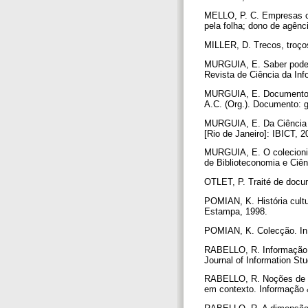
MELLO, P. C. Empresas co
pela folha; dono de agên
MILLER, D. Trecos, troços
MURGUIA, E. Saber poder:
Revista de Ciência da Inf
MURGUIA, E. Documento e
A.C. (Org.). Documento: 
MURGUIA, E. Da Ciência d
[Rio de Janeiro]: IBICT, 
MURGUIA, E. O colecionism
de Biblioteconomia e Ciên
OTLET, P. Traité de docum
POMIAN, K. História cultur
Estampa, 1998.
POMIAN, K. Colecção. In
RABELLO, R. Informação m
Journal of Information Stu
RABELLO, R. Noções de su
em contexto. Informação &