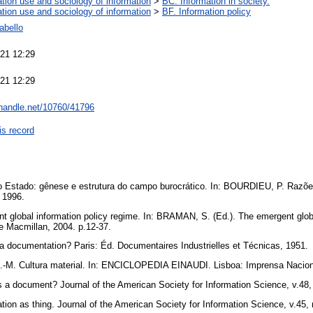
ation use and sociology of information
>
BC. Information in society.
ation use and sociology of information
>
BF. Information policy
abello
21 12:29
21 12:29
l.handle.net/10760/41796
is record
 Estado: gênese e estrutura do campo burocrático. In: BOURDIEU, P. Razões 
, 1996.
global information policy regime. In: BRAMAN, S. (Ed.). The emergent globa
e Macmillan, 2004. p.12-37.
a documentation? Paris: Éd. Documentaires Industrielles et Técnicas, 1951.
-M. Cultura material. In: ENCICLOPEDIA EINAUDI. Lisboa: Imprensa Nacion
 document? Journal of the American Society for Information Science, v.48,
n as thing. Journal of the American Society for Information Science, v.45, 