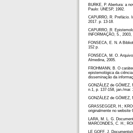
BURKE, P. Abertura: a nov
Paulo: UNESP, 1992.
CAPURRO, R. Prefácio. I
2017. p. 13-18.
CAPURRO, R. Epistemol
INFORMAÇÃO, 5., 2003, Be
FONSECA, E. N. A Bibliote
152 p.
FONSECA, M. O. Arquivolo
Almedina, 2005.
FROHMANN, B. O caráter s
epistemológica da ciência
disseminação da informaç
GONZÁLEZ de GÓMEZ, M. N
n.1, p. 137-158, jan./mar.
GONZÁLEZ de GÓMEZ, M. N.
GRASSEGGER, H.; KROGERU
originalmente no website 
LARA, M. L. G. Documento 
MARCONDES, C. H.; RODRI
LE GOFF, J. Documento/m