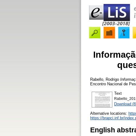
Informaçã
ques
Rabello, Rodrigo
Informaç
Encontro Nacional de Pesq
Text
Rabello_2019_
Download (
Alternative locations:
http
https://brapci.inf.br/inde
English abstr