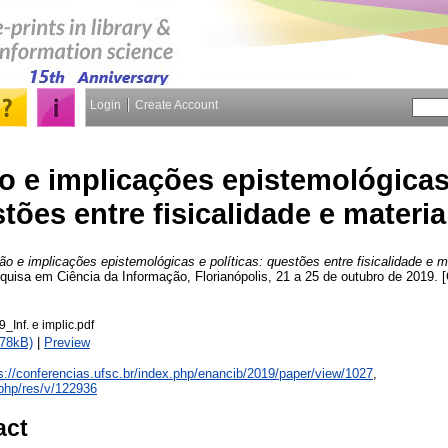
Login
Create Account
o e implicações epistemológicas 
tões entre fisicalidade e materia
ão e implicações epistemológicas e políticas: questões entre fisicalidade e m
uisa em Ciência da Informação, Florianópolis, 21 a 25 de outubro de 2019. 
Inf. e implic.pdf
878kB)
|
Preview
s://conferencias.ufsc.br/index.php/enancib/2019/paper/view/1027
,
x.php/res/v/122936
act