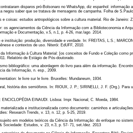
ntrataram disparos pró-Bolsonaro no WhatsApp, diz espanhol: informação 
cia negou saber que se tratava de mensagens de campanha. Folha de S.Paulo
 e coisas: estudos antropológicos sobre a cultura material. Rio de Janeiro: 
 os agenciamentos da Ciência da Informação com a Biblioteconomia e Arquiv
ormação e Documentação, v.5, n.1, p. 4-26, mar./ago. 2014.
 instituição: produção, diversidade e verdade. In: FREITAS, L.S.; MAR
gênese e contextos de uso. Niterói: EdUFF, 2010.
a Informação à Cultura Material: [os conceitos de Fundo e Coleção como pri
2011. Relatório de Estágio de Pós-doutorado.
o bibliográfico: uma abordagem do livro para além da informação. Encontros
cia da Informação, n. esp., 2009.
entation: le livre sur le livre. Bruxelles: Mundaneum, 1934.
al, história dos semióforos. In: RIOUX, J. P.; SIRINELLI, J. F. (Org.). Para u
: ENCICLOPÉDIA EINAUDI. Lisboa: Impr. Nacional; C. Moeda, 1984.
aterializada e institucionalizada como documento: caminhos e articulações 
dies: Research Trends, v. 13, n. 12, p. 5-25, 2019.
jeito em modelos teóricos da Ciência da Informação: do enfoque no sistem
 Sociedade: Estudos, v. 23, n.3, p. 57- 71, set./dez. 2013