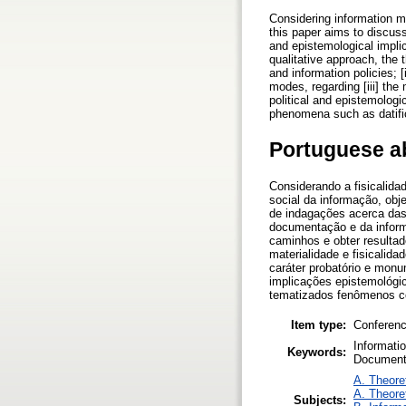
Considering information ma
this paper aims to discuss
and epistemological impli
qualitative approach, the 
and information policies; [
modes, regarding [iii] th
political and epistemologi
phenomena such as datific
Portuguese a
Considerando a fisicalida
social da informação, obj
de indagações acerca das
documentação e da informa
caminhos e obter resultado
materialidade e fisicalid
caráter probatório e mon
implicações epistemológic
tematizados fenômenos co
Item type:
Conferenc
Informatio
Keywords:
Documento
A. Theoret
A. Theoret
Subjects: