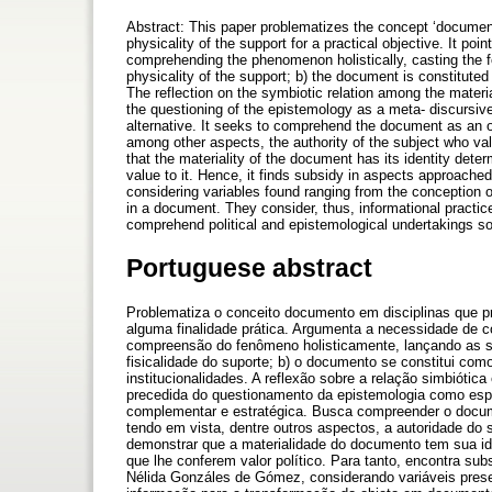
Abstract: This paper problematizes the concept ‘document’ 
physicality of the support for a practical objective. It 
comprehending the phenomenon holistically, casting the fol
physicality of the support; b) the document is constituted 
The reflection on the symbiotic relation among the materia
the questioning of the epistemology as a meta- discursive
alternative. It seeks to comprehend the document as an ob
among other aspects, the authority of the subject who vali
that the materiality of the document has its identity deter
value to it. Hence, it finds subsidy in aspects approach
considering variables found ranging from the conception o
in a document. They consider, thus, informational practice
comprehend political and epistemological undertakings so
Portuguese abstract
Problematiza o conceito documento em disciplinas que pri
alguma finalidade prática. Argumenta a necessidade de 
compreensão do fenômeno holisticamente, lançando as seg
fisicalidade do suporte; b) o documento se constitui como
institucionalidades. A reflexão sobre a relação simbiótica
precedida do questionamento da epistemologia como espa
complementar e estratégica. Busca compreender o docume
tendo em vista, dentre outros aspectos, a autoridade do su
demonstrar que a materialidade do documento tem sua id
que lhe conferem valor político. Para tanto, encontra s
Nélida Gonzáles de Gómez, considerando variáveis pres