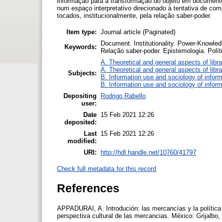
informação para a transformação do objeto em documento
num espaço interpretativo direcionado à tentativa de c
tocados, institucionalmente, pela relação saber-poder.
Item type:
Journal article (Paginated)
Document. Institutionality. Power-Knowled
Keywords:
Relação saber-poder. Epistemologia. Polít
A. Theoretical and general aspects of libra
A. Theoretical and general aspects of libra
Subjects:
B. Information use and sociology of inform
B. Information use and sociology of inform
Depositing
Rodrigo Rabello
user:
Date
15 Feb 2021 12:26
deposited:
Last
15 Feb 2021 12:26
modified:
URI:
http://hdl.handle.net/10760/41797
Check full metadata for this record
References
APPADURAI, A. Introdución: las mercancías y la política 
perspectiva cultural de las mercancias. México: Grijalbo,