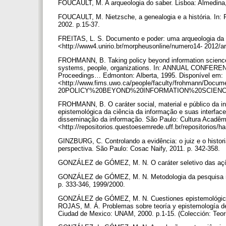
FOUCAULT, M. A arqueologia do saber. Lisboa: Almedina
FOUCAULT, M. Nietzsche, a genealogia e a história. In: 
2002. p.15-37.
FREITAS, L. S. Documento e poder: uma arqueologia da e
<http://www4.unirio.br/morpheusonline/numero14- 2012/art
FROHMANN, B. Taking policy beyond information science: 
systems, people, organizations. In: ANNUAL CONF
Proceedings… Edmonton: Alberta, 1995. Disponível em:
<http://www.fims.uwo.ca/people/faculty/frohmann/D
20POLICY%20BEYOND%20INFORMATION%20SCIENCE.pd
FROHMANN, B. O caráter social, material e público da 
epistemológica da ciência da informação e suas interface
disseminação da informação. São Paulo: Cultura Acadêmi
<http://repositorios.questoesemrede.uff.br/repositorios
GINZBURG, C. Controlando a evidência: o juiz e o histori
perspectiva. São Paulo: Cosac Naify, 2011. p. 342-358.
GONZÁLEZ de GÓMEZ, M. N. O caráter seletivo das ações
GONZÁLEZ de GÓMEZ, M. N. Metodologia da pesquisa no ca
p. 333-346, 1999/2000.
GONZÁLEZ de GÓMEZ, M. N. Cuestiones epistemológicas d
ROJAS, M. Á. Problemas sobre teoría y epistemología de la
Ciudad de Mexico: UNAM, 2000. p.1-15. (Colección: Teoria