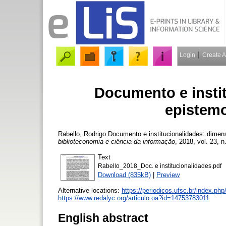
Login
Create 
Documento e insti
epistemo
Rabello, Rodrigo
Documento e institucionalidades: dimens
biblioteconomia e ciência da informação
, 2018, vol. 23, n
Text
Rabello_2018_Doc. e institucionalidades.pdf
Download (835kB)
|
Preview
Alternative locations:
https://periodicos.ufsc.br/index.p
https://www.redalyc.org/articulo.oa?id=14753783011
English abstract