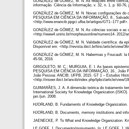
GONZÁLEZ de GÓMEZ, M. N. As relações entre ciência, E
informação. Ciência da Informação, v. 32, n. 1, p. 60-76, 
GONZÁLEZ de GÓMEZ, M. N. Novas configurações do c
PESQUISA EM CIÊNCIA DA INFORMAÇÃO, 8., Salvador, 2
<http://www.enancib.ppgci.ufba.br/artigos/GT1--177.pdf>
GONZÁLEZ de GÓMEZ, M. N. As ciências sociais e as que
<http://www4.unirio.br/morpheusonline/numero14- 2012/ar
GONZÁLEZ de GÓMEZ, M. N. Validade científica: da epistem
Disponível em: <http://revista.ibict.br/liinc/article/view/
GONZÁLEZ de GÓMEZ, M. N. Habermas y Foucault: la búsqu
45-56, 2016.
GRIGOLETO, M. C.; MURGUIA, E. I. As bases epistemol
PESQUISA EM CIÊNCIA DA INFORMAÇÃO, 16., João Pesso
João Pessoa: ANCIB; UFPB, 2015. GT 1 – Estudos Histór
<http://inseer.ibict.br/ancib/index.php/tpbci/article/view
GUIMARÃES, J. A. A dimensão teórica do tratamento temá
International Society for Knowledge Organization (ISKO).
jan./jun. 2008.
HJORLAND, B. Fundaments of Knowledge Organization. Kn
HJORLAND, B. Documents, memory institutions and inform
JAENECKE, P. To What end Knowledge Organization. Know
LE GOFF, J. Documento/monumento. In: LE GOFF, J. Histó