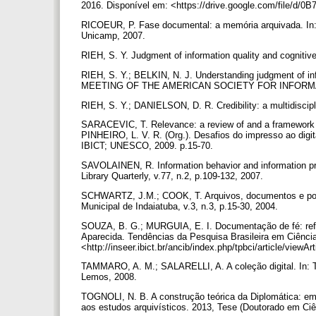
2016. Disponível em: <https://drive.google.com/file/d
RICOEUR, P. Fase documental: a memória arquivada. In:
Unicamp, 2007.
RIEH, S. Y. Judgment of information quality and cognitiv
RIEH, S. Y.; BELKIN, N. J. Understanding judgment of in
MEETING OF THE AMERICAN SOCIETY FOR INFORMATION S
RIEH, S. Y.; DANIELSON, D. R. Credibility: a multidiscip
SARACEVIC, T. Relevance: a review of and a framework fo
PINHEIRO, L. V. R. (Org.). Desafios do impresso ao digi
IBICT; UNESCO, 2009. p.15-70.
SAVOLAINEN, R. Information behavior and information prac
Library Quarterly, v.77, n.2, p.109-132, 2007.
SCHWARTZ, J.M.; COOK, T. Arquivos, documentos e pode
Municipal de Indaiatuba, v.3, n.3, p.15-30, 2004.
SOUZA, B. G.; MURGUIA, E. I. Documentação de fé: refl
Aparecida. Tendências da Pesquisa Brasileira em Ciência
<http://inseer.ibict.br/ancib/index.php/tpbci/article/view
TAMMARO, A. M.; SALARELLI, A. A coleção digital. In: T
Lemos, 2008.
TOGNOLI, N. B. A construção teórica da Diplomática: e
aos estudos arquivísticos. 2013, Tese (Doutorado em Ciê