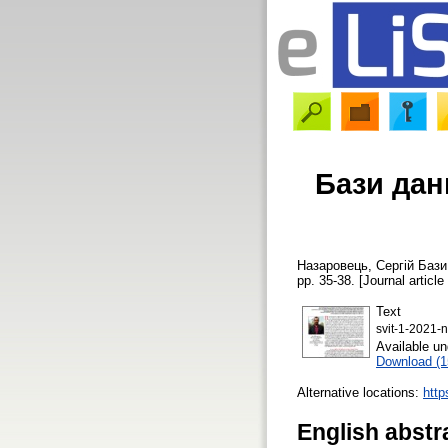
Бази дан
Назаровець, Сергій
Бази 
pp. 35-38. [Journal article
Text
svit-1-2021-
Available u
Download (
Alternative locations:
http
English abstr