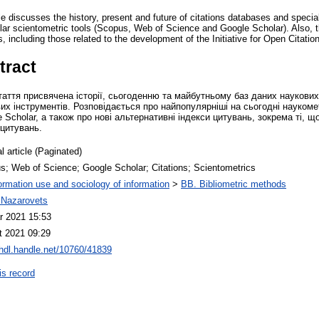
le discusses the history, present and future of citations databases and special
lar scientometric tools (Scopus, Web of Science and Google Scholar). Also, t
s, including those related to the development of the Initiative for Open Citatio
tract
аття присвячена історії, сьогоденню та майбутньому баз даних наукових
их інструментів. Розповідається про найпопулярніші на сьогодні наукоме
 Scholar, а також про нові альтернативні індекси цитувань, зокрема ті, що
 цитувань.
l article (Paginated)
s; Web of Science; Google Scholar; Citations; Scientometrics
ormation use and sociology of information
>
BB. Bibliometric methods
i Nazarovets
r 2021 15:53
t 2021 09:29
/hdl.handle.net/10760/41839
is record