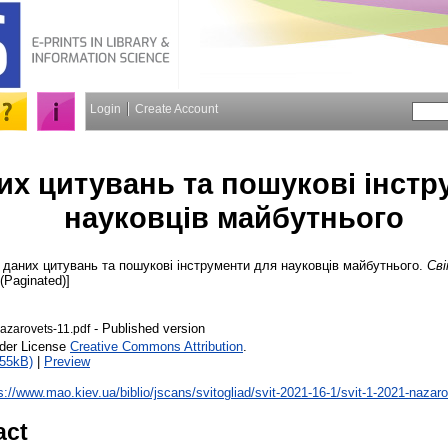
Login
Create Account
их цитувань та пошукові інстр
науковців майбутнього
даних цитувань та пошукові інструменти для науковців майбутнього.
Св
 (Paginated)]
- Published version
nazarovets-11.pdf
nder License
Creative Commons Attribution
.
155kB)
|
Preview
s://www.mao.kiev.ua/biblio/jscans/svitogliad/svit-2021-16-1/svit-1-2021-nazar
act