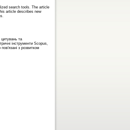
ized search tools. The article
his article describes new
ns.
 цитувань та
тричні інструменти Scopus,
 пов'язані з розвитком