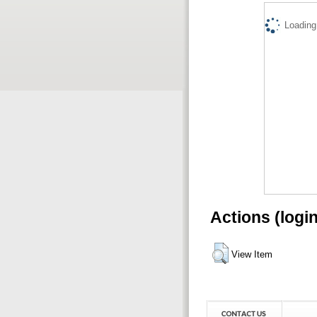
Loading.
Actions (logi
View Item