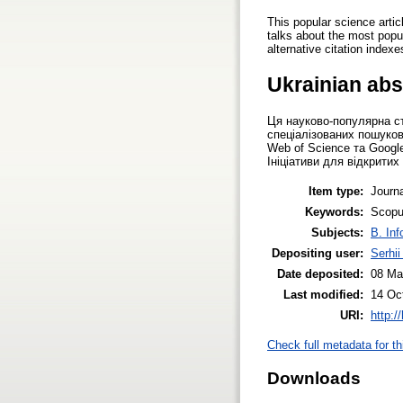
This popular science artic
talks about the most popu
alternative citation indexe
Ukrainian abs
Ця науково-популярна ст
спеціалізованих пошуков
Web of Science та Google
Ініціативи для відкритих
Item type:
Journa
Keywords:
Scopu
Subjects:
B. Inf
Depositing user:
Serhi
Date deposited:
08 Ma
Last modified:
14 Oc
URI:
http:/
Check full metadata for th
Downloads