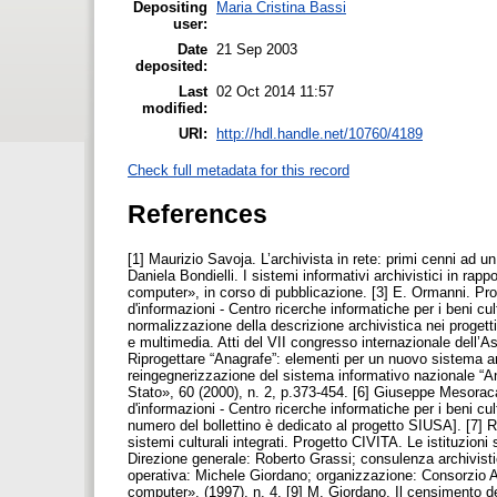
Depositing
Maria Cristina Bassi
user:
Date
21 Sep 2003
deposited:
Last
02 Oct 2014 11:57
modified:
URI:
http://hdl.handle.net/10760/4189
Check full metadata for this record
References
[1] Maurizio Savoja. L’archivista in rete: primi cenni ad un
Daniela Bondielli. I sistemi informativi archivistici in rap
computer», in corso di pubblicazione. [3] E. Ormanni. Proge
d'informazioni - Centro ricerche informatiche per i beni cu
normalizzazione della descrizione archivistica nei progetti 
e multimedia. Atti del VII congresso internazionale dell’A
Riprogettare “Anagrafe”: elementi per un nuovo sistema arc
reingegnerizzazione del sistema informativo nazionale “Ana
Stato», 60 (2000), n. 2, p.373-454. [6] Giuseppe Mesorac
d'informazioni - Centro ricerche informatiche per i beni cul
numero del bollettino è dedicato al progetto SIUSA]. [7] 
sistemi culturali integrati. Progetto CIVITA. Le istituzion
Direzione generale: Roberto Grassi; consulenza archivistic
operativa: Michele Giordano; organizzazione: Consorzio Ar
computer», (1997), n. 4. [9] M. Giordano. Il censimento d