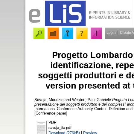
Login
Create 
Progetto Lombardo A
identificazione, rep
soggetti produttori e de
version presented at 
Savoja, Maurizio
and
Weston, Paul Gabriele
Progetto Lom
presentazione dei soggetti produttori e dei complessi archi
International Conference Authority Control: Definition an
[Conference paper]
PDF
savoja_ita.pdf
Download (276kB)
|
Preview