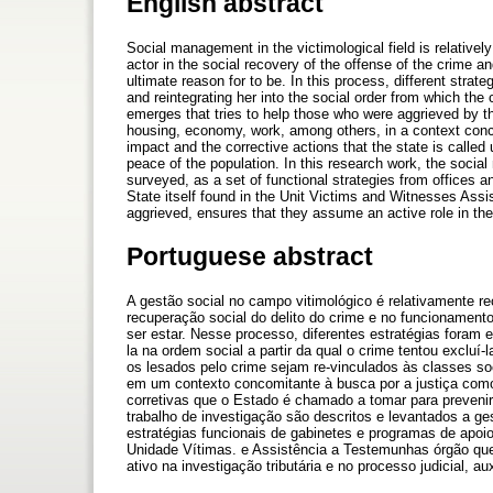
English abstract
Social management in the victimological field is relatively
actor in the social recovery of the offense of the crime and 
ultimate reason for to be. In this process, different str
and reintegrating her into the social order from which the
emerges that tries to help those who were aggrieved by th
housing, economy, work, among others, in a context concomi
impact and the corrective actions that the state is called 
peace of the population. In this research work, the socia
surveyed, as a set of functional strategies from offices a
State itself found in the Unit Victims and Witnesses Assist
aggrieved, ensures that they assume an active role in the 
Portuguese abstract
A gestão social no campo vitimológico é relativamente re
recuperação social do delito do crime e no funcionamento 
ser estar. Nesse processo, diferentes estratégias foram 
la na ordem social a partir da qual o crime tentou excluí-
os lesados ​​pelo crime sejam re-vinculados às classes s
em um contexto concomitante à busca por a justiça como
corretivas que o Estado é chamado a tomar para prevenir 
trabalho de investigação são descritos e levantados a ge
estratégias funcionais de gabinetes e programas de apoio
Unidade Vítimas. e Assistência a Testemunhas órgão que
ativo na investigação tributária e no processo judicial, aux