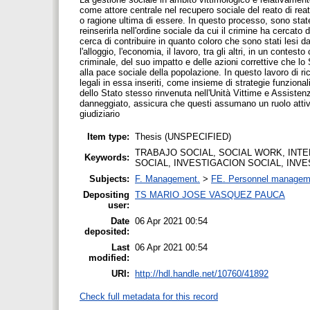
come attore centrale nel recupero sociale del reato di reat
o ragione ultima di essere. In questo processo, sono state
reinserirla nell'ordine sociale da cui il crimine ha cercato
cerca di contribuire in quanto coloro che sono stati lesi da
l'alloggio, l'economia, il lavoro, tra gli altri, in un conte
criminale, del suo impatto e delle azioni correttive che lo 
alla pace sociale della popolazione. In questo lavoro di ri
legali in essa inseriti, come insieme di strategie funziona
dello Stato stesso rinvenuta nell'Unità Vittime e Assisten
danneggiato, assicura che questi assumano un ruolo attivo 
giudiziario
Item type:
Thesis (UNSPECIFIED)
TRABAJO SOCIAL, SOCIAL WORK, INT
Keywords:
SOCIAL, INVESTIGACION SOCIAL, INVE
Subjects:
F. Management.
>
FE. Personnel managem
Depositing
TS MARIO JOSE VASQUEZ PAUCA
user:
Date
06 Apr 2021 00:54
deposited:
Last
06 Apr 2021 00:54
modified:
URI:
http://hdl.handle.net/10760/41892
Check full metadata for this record