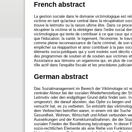
French abstract
La gestion sociale dans le domaine victimologique est rela
victime en tant qu'acteur central dans la récupération soci
trouve le leitmotiv ou la raison ultime être. Dans ce pro
récupérer la victime et la réintégrer dans l'ordre social do
victimologique qui tente de contribuer à ce que ceux qui 
que l'éducation, la santé, le logement, l'économie, le trav
comme pleine reconnaissance de l'acte criminel, de son im
empêcher sa réapparition et ainsi contribuer à la paix soci
éléments socio-juridiques qui y sont insérés sont décrit
des programmes de soutien et de soutien aux victimes et 
Assistance aux témoins un organisme qui, en plus de cont
rôle actif dans l'enquête fiscale et les procédures judiciai
German abstract
Das Sozialmanagement im Bereich der Viktimologie ist rel
zentraler Akteur bei der sozialen Wiederherstellung der S
Leitmotiv oder den endgültigen Grund dafür findet sein.
umgesetzt, die darauf abzielen, das Opfer zu bergen und 
versucht hat, es zu verbieten. So entsteht das viktimolo
dem Verbrechen betroffen waren, in einem mit der Suche 
Gesundheit, Wohnen, Wirtschaft und Arbeit verbunden wer
Auswirkungen und der Korrekturmaßnahmen, die der Staa
sozialen Frieden der Bevölkerung beizutragen. In dieser
sozio-rechtlichen Elemente als eine Reihe von Funktion