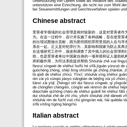
Unterstützung von Opfern sowie als Initiative des Staate
unterstützen eine Einrichtung, die nicht nur zum Wohl der 
bei Steuerermittlungen und Gerichtsverfahren spielen un
Chinese abstract
受害者学领域的社会管理是相对较新的，这是对受害者作
为。在这一过程中，设计并实施了各种战略，旨在使受害
的出现试图做出贡献，因为那些因犯罪而受屈的人在与寻
系在一起。正义是对犯罪行为，其影响和国家为防止其再
在这项研究工作中，描述和调查了其中插入的社会管理和
助，也是受害者单位中国家自身的一项举措和证人援助机
挥积极作用，为司法系统提供帮助 Shòuhài zhě xué lǐngyù de shèhuì
fànzuì xíngwéi de shèhuì huīfù hé sīfǎ jīguān yùnzuò de
guòchéng zhōng, shèjì bìng shíshīle gè zhǒng zhànlüè, zh
tā qǔdì de shèhuì zhìxù. Yīncǐ, shòuhài xìng shèhuì guǎn
rén zài yǔ xúnqiú jiàoyù xiāngbàn de bèijǐng xià yǔ zhūrú
liánxì zài yīqǐ. Zhèngyì shì duì fànzuì xíngwéi, qí yǐngxi
de chōngfèn chéngrèn, cóng'ér wéi rénmín de shèhuì hép
diàochále qízhōng chārù de shèhuì guǎnlǐ hé shèhuì fǎlǜ y
duì shòuhài zhě de zhī zhù, yěshì shòuhài zhě dānwèi zh
shòuhài rén de fúzhǐ zuò chū gòngxiàn wài, hái quèbǎo t
sīfǎ xìtǒng tígōng bāngzhù
Italian abstract
La gestione sociale in ambito vittimologico è relativamente