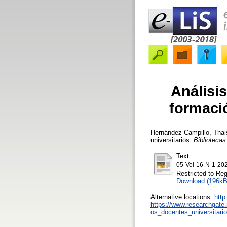
Análisi
formació
Hernández-Campillo, Tha
universitarios.
Bibliotecas
Text
05-Vol-16-N-1-20
Restricted to Reg
Download (196kB
Alternative locations:
http
https://www.researchgate
os_docentes_universitari