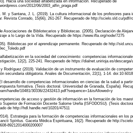
03). Hacia una sociedad alfabetizada en información. Recuperado de
s.wordpress.com/2012/06/2003_alfin_praga.pdf
 M. y Santana, J. L. (2019). La cultura informacional de los profesores para in
ar. Revista Conrado, 15(66), 261-267. Recuperado de http://scielo.sld.cu/pdf/
e Asociaciones de Bibliotecarios y Bibliotecas. (2005). Declaración de Alejan
izaje a lo Largo de la Vida. Recuperado de https://www.ifla.org/node/7275
05). Bibliotecas por el aprendizaje permanente. Recuperado de http://sid.uncu
/Dec_Toledo.pdf
tialfabetización en la sociedad del conocimiento: competencias informacionale
stigación, 12(2), 225-241. Recuperado de https://dialnet.unirioja.es/descarga
. y Rodríguez (2019). Validación de un instrumento de evaluación de compete
ón secundaria obligatoria. Anales de Documentación, 22(1), 1-14. doi:10.60
l desarrollo de competencias informacionales en ciencias de la salud a partir
 propuesta formativa. (Tesis doctoral. Universidad de Granada, España). Recu
tstream/handle/10481/30336/22432413.pdf?sequence=1&isAllowed=y
competencias de acceso y gestión de información en la formación de los maes
to Superior de Formación Docente Salome Ureña (ISFODOSU). (Tesis doctoral
ado de http://hdl.handle.net/10201/47511
(2014). Estrategia para la formación de competencias informacionales en los p
ncti Spíritus. Gaceta Médica Espirituana, 16(2). Recuperado de http://scielo
S1608-89212014000200007