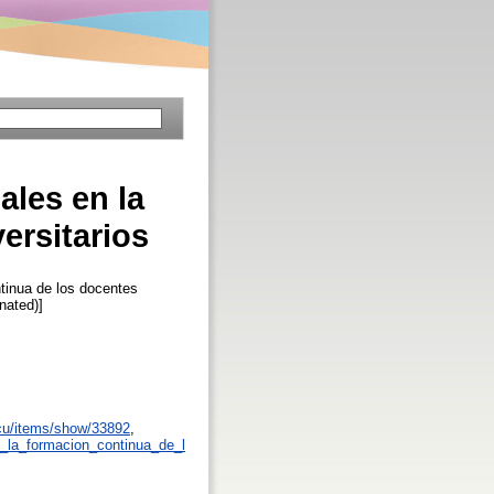
ales en la
ersitarios
tinua de los docentes
inated)]
.cu/items/show/33892
,
n_la_formacion_continua_de_l