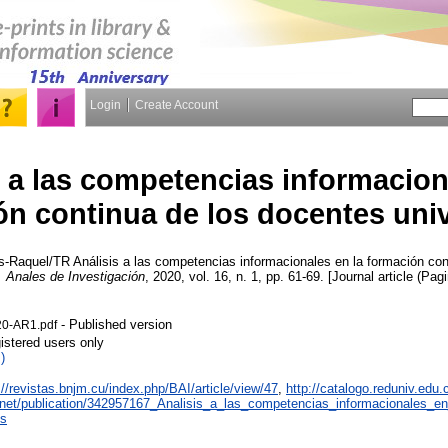
Login
Create Account
s a las competencias informacion
n continua de los docentes univ
is-Raquel/TR
Análisis a las competencias informacionales en la formación con
. Anales de Investigación
, 2020, vol. 16, n. 1, pp. 61-69. [Journal article (Pag
- Published version
20-AR1.pdf
istered users only
)
://revistas.bnjm.cu/index.php/BAI/article/view/47
,
http://catalogo.reduniv.edu
.net/publication/342957167_Analisis_a_las_competencias_informacionales_e
os