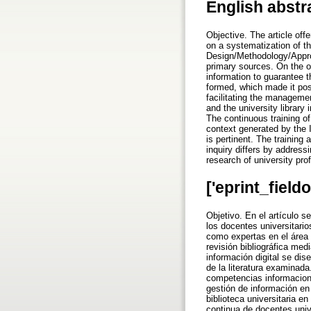
English abstr
Objective. The article off
on a systematization of th
Design/Methodology/Appro
primary sources. On the ot
information to guarantee th
formed, which made it poss
facilitating the managemen
and the university library
The continuous training of
context generated by the 
is pertinent. The training 
inquiry differs by addres
research of university pro
['eprint_field
Objetivo. En el artículo s
los docentes universitario
como expertas en el área
revisión bibliográfica med
información digital se dis
de la literatura examinada
competencias informaciona
gestión de información en 
biblioteca universitaria e
continua de docentes univ