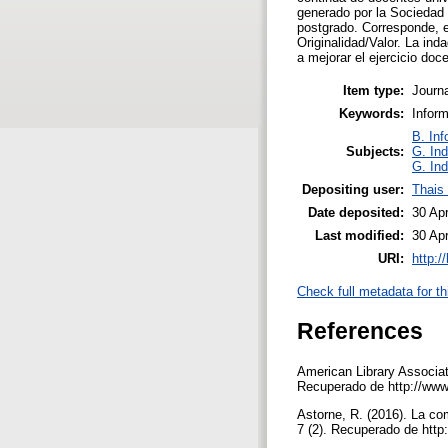
generado por la Sociedad 
postgrado. Corresponde, e
Originalidad/Valor. La in
a mejorar el ejercicio doce
Item type:
Journa
Keywords:
Inform
B. Inf
Subjects:
G. Ind
G. Ind
Depositing user:
Thais
Date deposited:
30 Ap
Last modified:
30 Ap
URI:
http:/
Check full metadata for th
References
American Library Associat
Recuperado de http://www.
Astorne, R. (2016). La co
7 (2). Recuperado de http