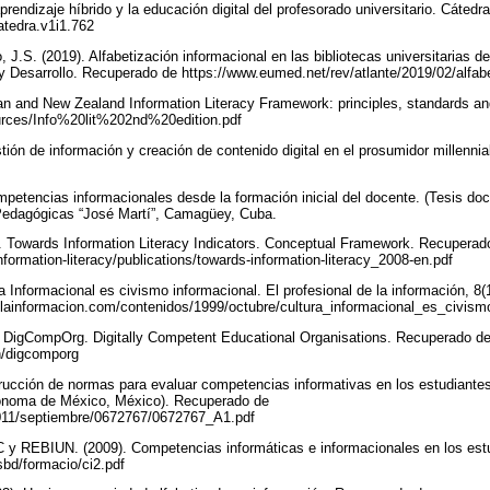
aprendizaje híbrido y la educación digital del profesorado universitario. Cáted
catedra.v1i1.762
, J.S. (2019). Alfabetización informacional en las bibliotecas universitarias de
Desarrollo. Recuperado de https://www.eumed.net/rev/atlante/2019/02/alfabe
ian and New Zealand Information Literacy Framework: principles, standards a
sources/Info%20lit%202nd%20edition.pdf
stión de información y creación de contenido digital en el prosumidor millennial
mpetencias informacionales desde la formación inicial del docente. (Tesis doct
Pedagógicas “José Martí”, Camagüey, Cuba.
). Towards Information Literacy Indicators. Conceptual Framework. Recuperado 
information-literacy/publications/towards-information-literacy_2008-en.pdf
ra Informacional es civismo informacional. El profesional de la información, 8
delainformacion.com/contenidos/1999/octubre/cultura_informacional_es_civism
 DigCompOrg. Digitally Competent Educational Organisations. Recuperado d
en/digcomporg
trucción de normas para evaluar competencias informativas en los estudiantes
tónoma de México, México). Recuperado de
2011/septiembre/0672767/0672767_A1.pdf
y REBIUN. (2009). Competencias informáticas e informacionales en los est
sbd/formacio/ci2.pdf