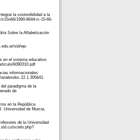
tegrar la sostenibilidad a la
rc/v15n66/1990-8644-rc-15-66-
dría Sobre la Alfabetización
.edu.ar/sid/wp-
s en el sistema educativo.
/articulo/6090310.pdf
ncias informacionales
18/analesdoc.22.1.305641.
 del paradigma de la
perado de
tros en la República
. Universidad de Murcia,
rofesores de la Universidad
.sld.cu/scielo.php?