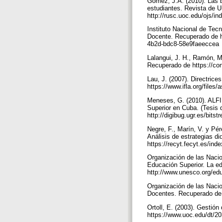
Gómez, J.A. (2010). Las bi
estudiantes. Revista de U
http://rusc.uoc.edu/ojs/
Instituto Nacional de Te
Docente. Recuperado de 
4b2d-bdc8-58e9faeeccea
Lalangui, J. H., Ramón, M
Recuperado de https://con
Lau, J. (2007). Directric
https://www.ifla.org/files/
Meneses, G. (2010). ALFI
Superior en Cuba. (Tesis
http://digibug.ugr.es/bi
Negre, F., Marín, V. y Pé
Análisis de estrategias d
https://recyt.fecyt.es/in
Organización de las Nacio
Educación Superior. La ed
http://www.unesco.org/ed
Organización de las Nacio
Docentes. Recuperado de
Ortoll, E. (2003). Gestió
https://www.uoc.edu/dt/2