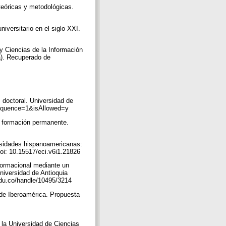
teóricas y metodológicas.
iversitario en el siglo XXI.
y Ciencias de la Información
a). Recuperado de
 doctoral. Universidad de
?sequence=1&isAllowed=y
a formación permanente.
ersidades hispanoamericanas:
doi: 10.15517/eci.v6i1.21826
nformacional mediante un
Universidad de Antioquia
.edu.co/handle/10495/3214
 de Iberoamérica. Propuesta
 la Universidad de Ciencias