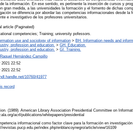
de la información. En ese sentido, es pertinente la inserción de cursos y pr
n gran medida, a las universidades la formación y el fomento de dichas comp
dagación se diferencia por abordar las competencias informacionales desde la 
nte e investigativo de los profesores universitarios.
l article (Paginated)
ational competencies; Training; university pofessors.
ormation use and sociology of information
>
BH. Information needs and inform
ustry, profession and education.
>
GH. Education.
ustry, profession and education.
>
GI. Training.
 Raquel Hernández-Campillo
r 2021 22:52
r 2021 22:52
/hdl.handle.net/10760/41977
is record
ion. (1989). American Library Association Presidential Committee on Informati
ala.org/acrl/publications/whitepapers/presidential
mpetencia informacional como factor clave para la formación en investigaci
://revistas.pucp.edu.pe/index.php/enblancoynegro/article/view/16109