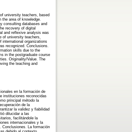
 of university teachers, based
in the area of knowledge.
by consulting databases and
he recovery of digital
cal and reflexive analysis was
 of university teachers,
f international organizations
 was recognized. Conclusions.
mation skills due to the
ms in the postgraduate course
ties. Originality/Value. The
oving the teaching and
cionales en la formación de
 e instituciones reconocidas
mo principal método la
recuperación de la
ntizar la validez y fiabilidad
ió dilucidar a las
rios, facilitándole la
iones internacionales y la
do. Conclusiones. La formación
vas debido al contexto