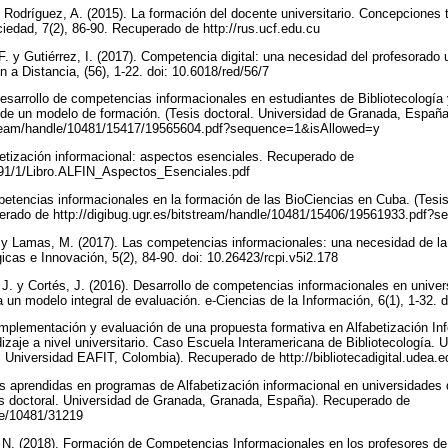
y Rodríguez, A. (2015). La formación del docente universitario. Concepciones 
iedad, 7(2), 86-90. Recuperado de http://rus.ucf.edu.cu
. y Gutiérrez, I. (2017). Competencia digital: una necesidad del profesorado un
a Distancia, (56), 1-22. doi: 10.6018/red/56/7
esarrollo de competencias informacionales en estudiantes de Bibliotecología 
de un modelo de formación. (Tesis doctoral. Universidad de Granada, Españ
tstream/handle/10481/15417/19565604.pdf?sequence=1&isAllowed=y
etización informacional: aspectos esenciales. Recuperado de
23091/1/Libro.ALFIN_Aspectos_Esenciales.pdf
tencias informacionales en la formación de las BioCiencias en Cuba. (Tesis
rado de http://digibug.ugr.es/bitstream/handle/10481/15406/19561933.pdf
. y Lamas, M. (2017). Las competencias informacionales: una necesidad de l
cas e Innovación, 5(2), 84-90. doi: 10.26423/rcpi.v5i2.178
 J. y Cortés, J. (2016). Desarrollo de competencias informacionales en univ
 un modelo integral de evaluación. e-Ciencias de la Información, 6(1), 1-32. 
 implementación y evaluación de una propuesta formativa en Alfabetización I
izaje a nivel universitario. Caso Escuela Interamericana de Bibliotecología. 
. Universidad EAFIT, Colombia). Recuperado de http://bibliotecadigital.udea
es aprendidas en programas de Alfabetización informacional en universidades
is doctoral. Universidad de Granada, Granada, España). Recuperado de
dle/10481/31219
 N. (2018). Formación de Competencias Informacionales en los profesores de