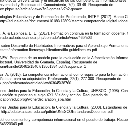
bliotecas universitarias y el desarrollo de las competencias informacionales 
niversidad y Sociedad del Conocimiento, 7(2), 39-49. Recuperado de
index.php/rusc/article/view/v7n2-gomez/v7n2-gomez
cnologías Educativas y de Formación del Profesorado, INTEF. (2017). Marco 
http://educalab.es/documents/10180/12809/Marco+competencia+digital+doce
. Á. & Espinoza, E. E. (2017). Formación continua en la formación docente. 
rado.ucf.edu.cu/index.php/conrado/article/view/469/503
es sobre Desarrollo de Habilidades Informativas para el Aprendizaje Permanen
assets/information-literacy/publications/ifla-guidelines-es.pdf
NEV: Propuesta de un modelo para la evaluación de la Alfabetización Informa
 doctoral. Universidad de Granada, España). Recuperado de
tstream/handle/10481/15407/19561994.pdf?sequence=1
rez, A. (2018). La competencia informacional como requisito para la formación
idácticas para su adquisición. Profesorado, 22(1), 277-300. Recuperado de
dex.php/profesorado/article/view/63645/38760
nes Unidas para la Educación, la Ciencia y la Cultura, UNESCO. (1998). Con
ucación superior en el siglo XXI. Visión y acción. Recuperado de
ucation/educprog/wche/declaration_spa.htm
nes Unidas para la Educación, la Ciencia y la Cultura. (2008). Estándares 
 http://eduteka.icesi.edu.co/pdfdir/UNESCOEstandaresDocentes.pdf
n del conocimiento y competencia informacional en el puesto de trabajo. Recu
0343/20343.pdf