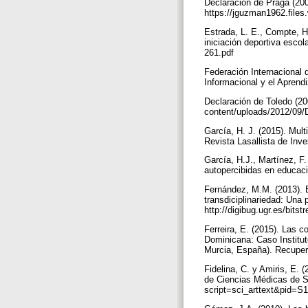
Declaración de Praga (20
https://jguzman1962.file
Estrada, L. E., Compte, H.
iniciación deportiva escol
261.pdf
Federación Internacional d
Informacional y el Aprend
Declaración de Toledo (20
content/uploads/2012/09
García, H. J. (2015). Mul
Revista Lasallista de Inve
García, H.J., Martínez, F
autopercibidas en educaci
Fernández, M.M. (2013). E
transdiciplinariedad: Una
http://digibug.ugr.es/bi
Ferreira, E. (2015). Las 
Dominicana: Caso Institu
Murcia, España). Recuper
Fidelina, C. y Amiris, E. 
de Ciencias Médicas de Sa
script=sci_arttext&pid=