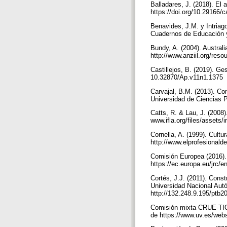
Balladares, J. (2018). El 
https://doi.org/10.29166/
Benavides, J.M. y Intriago
Cuadernos de Educación y 
Bundy, A. (2004). Austral
http://www.anziil.org/re
Castillejos, B. (2019). Ge
10.32870/Ap.v11n1.1375
Carvajal, B.M. (2013). Co
Universidad de Ciencias 
Catts, R. & Lau, J. (2008
www.ifla.org/files/assets/
Cornella, A. (1999). Cultu
http://www.elprofesional
Comisión Europea (2016).
https://ec.europa.eu/jrc/
Cortés, J.J. (2011). Cons
Universidad Nacional Au
http://132.248.9.195/ptb
Comisión mixta CRUE-TIC 
de https://www.uv.es/web