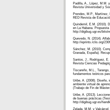
Padilla, A., López, M.M. 
Revista Universidad y Soc
Prendes, M.P., Martínez, F
RED Revista de Educación 
Quindemil, E.M. (2010). D
en La Habana. Propuesta 
http://digibug.ugr.es/bi
Quevedo, N. (2014). Alfab
http://eprints.rclis.org/
Sánchez, M. (2010). Compe
Granada, España). Recupe
Santos, J., Rodríguez, E
Revista Ciencias Pedagógi
Tiscareño, M.L., Tarango,
fundamentos teóricos para
Uribe, A. (2008). Diseño,
ambiente virtual de aprend
(Trabajo de Fin de Máster
Uribe, A. (2013). Leccion
de buenas prácticas (Tes
http://digibug.ugr.es/han
Zelada, M.M. y Valcárcel,