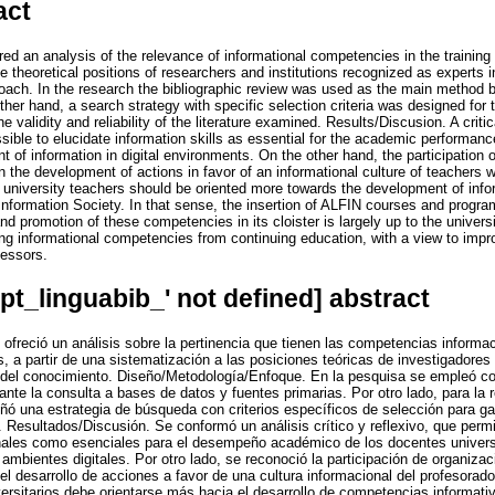
act
ered an analysis of the relevance of informational competencies in the training
e theoretical positions of researchers and institutions recognized as experts 
ach. In the research the bibliographic review was used as the main method 
her hand, a search strategy with specific selection criteria was designed for t
e validity and reliability of the literature examined. Results/Discusion. A criti
ible to elucidate information skills as essential for the academic performance
t of information in digital environments. On the other hand, the participation o
 in the development of actions in favor of an informational culture of teachers
 university teachers should be oriented more towards the development of infor
Information Society. In that sense, the insertion of ALFIN courses and progra
and promotion of these competencies in its cloister is largely up to the universi
sing informational competencies from continuing education, with a view to impr
fessors.
opt_linguabib_' not defined] abstract
e ofreció un análisis sobre la pertinencia que tienen las competencias informa
s, a partir de una sistematización a las posiciones teóricas de investigadores
 del conocimiento. Diseño/Metodología/Enfoque. En la pesquisa se empleó co
iante la consulta a bases de datos y fuentes primarias. Por otro lado, para la 
eñó una estrategia de búsqueda con criterios específicos de selección para gara
. Resultados/Discusión. Se conformó un análisis crítico y reflexivo, que permit
les como esenciales para el desempeño académico de los docentes universita
ambientes digitales. Por otro lado, se reconoció la participación de organizac
n el desarrollo de acciones a favor de una cultura informacional del profesora
ersitarios debe orientarse más hacia el desarrollo de competencias informati