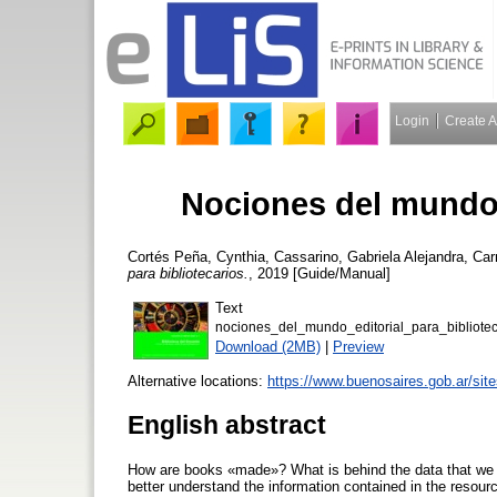
Login
Create 
Nociones del mundo e
Cortés Peña, Cynthia
,
Cassarino, Gabriela Alejandra
,
Car
para bibliotecarios.
, 2019 [Guide/Manual]
Text
nociones_del_mundo_editorial_para_bibliotec
Download (2MB)
|
Preview
Alternative locations:
https://www.buenosaires.gob.ar/sit
English abstract
How are books «made»? What is behind the data that we en
better understand the information contained in the resour