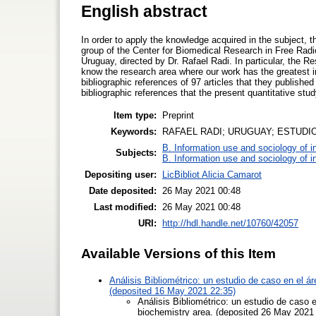
English abstract
In order to apply the knowledge acquired in the subject,
group of the Center for Biomedical Research in Free Radic
Uruguay, directed by Dr. Rafael Radi. In particular, the 
know the research area where our work has the greatest im
bibliographic references of 97 articles that they published 
bibliographic references that the present quantitative study
Item type:
Preprint
Keywords:
RAFAEL RADI; URUGUAY; ESTUDI
B. Information use and sociology of i
Subjects:
B. Information use and sociology of i
Depositing user:
LicBibliot Alicia Camarot
Date deposited:
26 May 2021 00:48
Last modified:
26 May 2021 00:48
URI:
http://hdl.handle.net/10760/42057
Available Versions of this Item
Análisis Bibliométrico: un estudio de caso en el á
(deposited 16 May 2021 22:35)
Análisis Bibliométrico: un estudio de caso e
biochemistry area. (deposited 26 May 2021