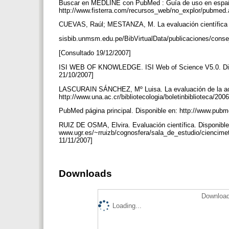
Buscar en MEDLINE con PubMed : Guía de uso en españo
http://www.fisterra.com/recursos_web/no_explor/pubmed
CUEVAS, Raúl; MESTANZA, M. La evaluación científica y 
sisbib.unmsm.edu.pe/BibVirtualData/publicaciones/consej
[Consultado 19/12/2007]
ISI WEB OF KNOWLEDGE. ISI Web of Science V5.0. Disp
21/10/2007]
LASCURAIN SÁNCHEZ, Mº Luisa. La evaluación de la activ
http://www.una.ac.cr/bibliotecologia/boletinbiblioteca/20
PubMed página principal. Disponible en: http://www.pubm
RUIZ DE OSMA, Elvira. Evaluación científica. Disponible
www.ugr.es/~rruizb/cognosfera/sala_de_estudio/ciencime
11/11/2007]
Downloads
Download
Loading...