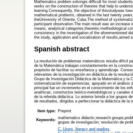
Mathematics problem solvingis difficult for most students
works on the construction of theories that help to understa
learning.Consequently, the objective of thisstudywas toex
mathematical problems, obtained in the last twenty year
theUniversity of Oriente, Cuba.The method of systematiz
participant observation.The main result was an increase i
means, analytical categories,theoretic-methodological 
consistency in the investigation of the aforementioned d
the study, application and socialization of results,aimed 
Spanish abstract
La resolución de problemas matemáticos resulta difícil pa
de la Matemática trabajan constantemente en la construc
propósito de facilitar su enseñanza y aprendizaje. Conse
relevantes de la investigación en didáctica de la resoluc
Grupo de Investigación Didáctica de la Matemática y la C
sistematización de experiencias, apoyado en el análisis d
principal fue un incremento en el conocimiento de los en
analíticas, constructos teórico-metodológicos y canales
de la referida didáctica. Lo anterior brinda a los grupos d
de resultados, dirigidos a perfeccionar la didáctica de l
Item type:
Preprint
mathematics didactic;research groups;probl
Keywords:
grupos de investigación; resolución de pro
C. Users, literacy and reading.