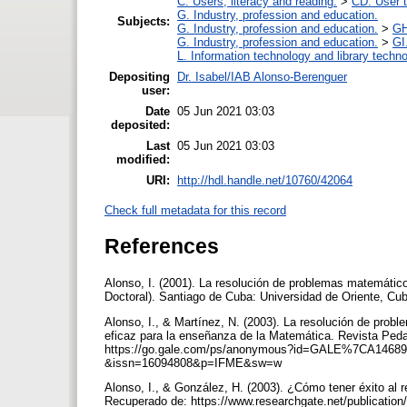
C. Users, literacy and reading.
>
CD. User t
G. Industry, profession and education.
Subjects:
G. Industry, profession and education.
>
GH
G. Industry, profession and education.
>
GI
L. Information technology and library techn
Depositing
Dr. Isabel/IAB Alonso-Berenguer
user:
Date
05 Jun 2021 03:03
deposited:
Last
05 Jun 2021 03:03
modified:
URI:
http://hdl.handle.net/10760/42064
Check full metadata for this record
References
Alonso, I. (2001). La resolución de problemas matemáticos
Doctoral). Santiago de Cuba: Universidad de Oriente, Cub
Alonso, I., & Martínez, N. (2003). La resolución de prob
eficaz para la enseñanza de la Matemática. Revista Pedag
https://go.gale.com/ps/anonymous?id=GALE%7CA14689
&issn=16094808&p=IFME&sw=w
Alonso, I., & González, H. (2003). ¿Cómo tener éxito al r
Recuperado de: https://www.researchgate.net/publicati