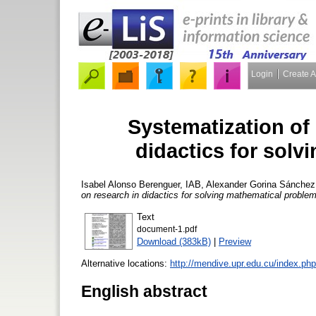
Login
Create 
Systematization of
didactics for sol
Isabel Alonso Berenguer, IAB
,
Alexander Gorina Sánche
on research in didactics for solving mathematical proble
Text
document-1.pdf
Download (383kB)
|
Preview
Alternative locations:
http://mendive.upr.edu.cu/index.ph
English abstract