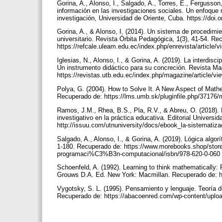
Gorina, A., Alonso, I., Salgado, A., Torres, E., Fergusso
información en las investigaciones sociales. Un enfoque m
investigación, Universidad de Oriente, Cuba. https://do
Gorina, A., & Alonso, I. (2014). Un sistema de procedimie
universitario. Revista Órbita Pedagógica, 1(3), 41-54. Re
https://refcale.uleam.edu.ec/index.php/enrevista/article/
Iglesias, N., Alonso, I., & Gorina, A. (2019). La interdisc
Un instrumento didáctico para su concreción. Revista Mag
https://revistas.utb.edu.ec/index.php/magazine/article/v
Polya, G. (2004). How to Solve It. A New Aspect of Math
Recuperado de: https://lms.umb.sk/pluginfile.php/37176
Ramos, J.M., Rhea, B.S., Pla, R.V., & Abreu, O. (2018).
investigativo en la práctica educativa. Editorial Univers
http://issuu.com/utnuniversity/docs/ebook_la-sistemati
Salgado, A., Alonso, I., & Gorina, A. (2019). Lógica alg
1-180. Recuperado de: https://www.morebooks.shop/st
programaci%C3%B3n-computacional/isbn/978-620-0-060
Schoenfeld, A. (1992). Learning to think mathematically:
Grouws D.A. Ed. New York: Macmillan. Recuperado de: h
Vygotsky, S. L. (1995). Pensamiento y lenguaje. Teoría de
Recuperado de: https://abacoenred.com/wp-content/uplo