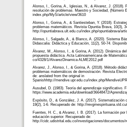
Alonso, I., Gorina, A., Iglesias, N., & Alvarez, J. (2018
resolución de problemas. Maestro y Sociedad, (Número Es
index.php/MyS/article/view/3610
Alonso, I., Gorina, A., & Santiesteban, Y. (2018). Estrateg
problemas matemáticos. Revista Opuntia Brava, 10(3), 3
http://opuntiabrava.ult.edu.cu/index.php/opuntiabrava/art
Alonso, I., Salgado, A., & Blanco, A. (2020). Sistema Bá
Didascalia: Didáctica y Educación, 11(2), 50-74. Disponibl
Álvarez, M., Alonso, I., & Gorina, A. (2012). Dinámica d
propuesta didáctica. Acta Latinoamericana de Matemática
co/4328/1/AlvarezDinamica ALME2012.pdf
Alvarez, J., Alonso, I., & Gorina, A. (2018). Método didác
problemas matemáticos de demostración. Revista Electr
de: anslated from the original in
Spanishhttp://mendive.upr.edu.cu/index.php/MendiveUPR/
Ausubel, D. (1983). Teoría del aprendizaje significativo
https://www.academia.edu/download/36648472/Aprendizaje
Expósito, D., & González, J. A. (2017). Sistematización
19(2), 1-6. Recuperado de: http://revgmespirituana.sld.c
Fuentes, H. C., & Alvarez, I. B. (2017). La formación por
educación superior. Recuperado de:
http://cidc.udistrital.edu.co/investigaciones/documentos