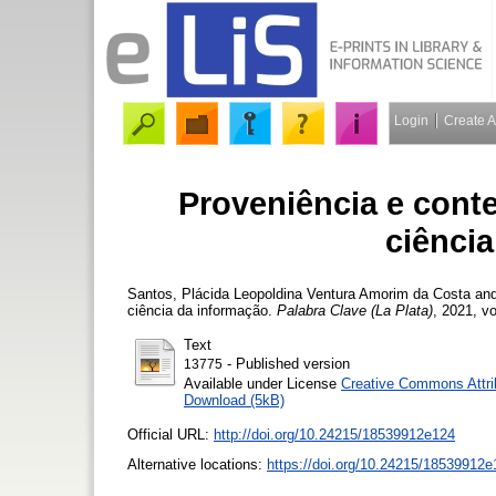
Login
Create 
Proveniência e conte
ciênci
Santos, Plácida Leopoldina Ventura Amorim da Costa
an
ciência da informação.
Palabra Clave (La Plata)
, 2021, vo
Text
- Published version
13775
Available under License
Creative Commons Attri
Download (5kB)
Official URL:
http://doi.org/10.24215/18539912e124
Alternative locations:
https://doi.org/10.24215/18539912e