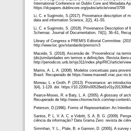
International Conference on Dublin Core and Metadata A
https://dcpapers.dublincore.org/pubs/article/view/3709
Li, C. e Sugimoto, S.(2017). Provenance description of m
data and information Science, 2(2), 41–55.
Li, C. e Sugimoto, S. (2018). Provenance Description of 
Schemas. Journal of Documentation, 74(1), 36–61, Recu
Library of Congress e PREMIS Editorial Committee. (201
http://www.loc.gov/standards/premis/v3
Macedo, S. (2018). Ascensão de. ‘Proveniência’ na termin
(dis)similaridades em termos e definições. Revista iber
http://periodicos.unb.br/ojs311/index.php/RICI/article/vi
Marins, A. L. A. (2008). Modelos conceituais para proven
Brasil. Recuperado de https://www.maxwell.vrac.puc-ri
Moreau, L. e Groth, P. (2013). Provenance: an introduct
3(4), 1-129. doi: https://10.2200/s00528ed1v01y201308
Pearce-Moses, R. e Baty, L. A. (2005). A glossary of arch
Recuperado de http://www.chismechick.com/wp-content/
Peterson, D.(1996). Forms of Representation: An Interdisc
Santos, P. L. V. A. C. e Vidotti, S. A. B. G. (2009). Pe
ciência da informação? Data Grama Zero: revista de ciên
Simmhan, Y. L., Plale, B. e Gannon, D. (2005). A surve