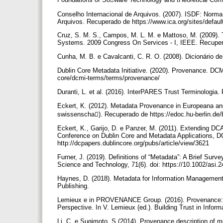
Conselho Internacional de Arquivos. (2007). ISDF: Norma 
Arquivos. Recuperado de https://www.ica.org/sites/defa
Cruz, S. M. S., Campos, M. L. M. e Mattoso, M. (2009)
Systems. 2009 Congress On Services - I, IEEE. Recupera
Cunha, M. B. e Cavalcanti, C. R. O. (2008). Dicionário de
Dublin Core Metadata Initiative. (2020). Provenance. DCM
core/dcmi-terms/terms/provenance/
Duranti, L. et al. (2016). InterPARES Trust Terminologia.
Eckert, K. (2012). Metadata Provenance in Europeana a
swissenscha). Recuperado de https://edoc.hu-berlin.d
Eckert, K., Garijo, D. e Panzer, M. (2011). Extending D
Conference on Dublin Core and Metadata Applications, 
http://dcpapers.dublincore.org/pubs/article/view/3621
Furner, J. (2019). Definitions of “Metadata”: A Brief Surve
Science and Technology, 71(6). doi: https://10.1002/asi.
Haynes, D. (2018). Metadata for Information Management
Publishing.
Lemieux e in PROVENANCE Group. (2016). Provenance: Past
Perspective. In V. Lemieux (ed.). Building Trust in Inform
Li, C. e Sugimoto, S.(2014). Provenance description of