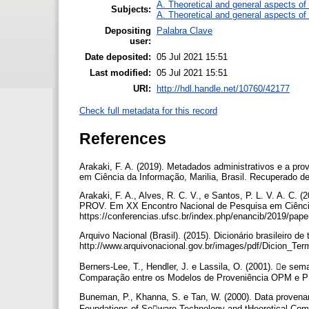
A. Theoretical and general aspects of 
Subjects:
A. Theoretical and general aspects of 
Depositing
Palabra Clave
user:
Date deposited:
05 Jul 2021 15:51
Last modified:
05 Jul 2021 15:51
URI:
http://hdl.handle.net/10760/42177
Check full metadata for this record
References
Arakaki, F. A. (2019). Metadados administrativos e a p
em Ciência da Informação, Marilia, Brasil. Recuperado de
Arakaki, F. A., Alves, R. C. V., e Santos, P. L. V. A. C.
PROV. Em XX Encontro Nacional de Pesquisa em Ciência 
https://conferencias.ufsc.br/index.php/enancib/2019/pap
Arquivo Nacional (Brasil). (2015). Dicionário brasileiro d
http://www.arquivonacional.gov.br/images/pdf/Dicion_Te
Berners-Lee, T., Hendler, J. e Lassila, O. (2001). e sem
Comparação entre os Modelos de Proveniência OPM e 
Buneman, P., Khanna, S. e Tan, W. (2000). Data proven
Foundations of Soware Technology and tHeoretical Com