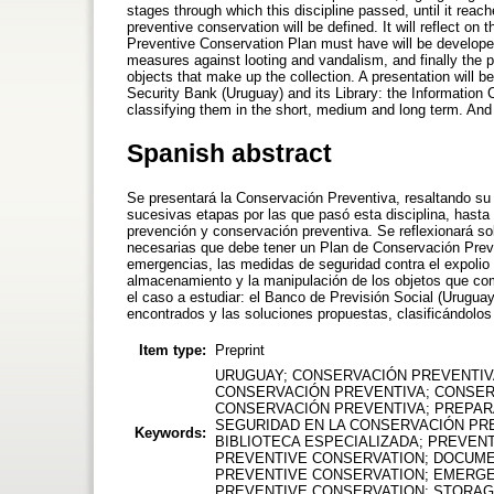
stages through which this discipline passed, until it rea
preventive conservation will be defined. It will reflect on
Preventive Conservation Plan must have will be develope
measures against looting and vandalism, and finally the p
objects that make up the collection. A presentation will b
Security Bank (Uruguay) and its Library: the Information 
classifying them in the short, medium and long term. And f
Spanish abstract
Se presentará la Conservación Preventiva, resaltando su
sucesivas etapas por las que pasó esta disciplina, hasta 
prevención y conservación preventiva. Se reflexionará sob
necesarias que debe tener un Plan de Conservación Preven
emergencias, las medidas de seguridad contra el expolio 
almacenamiento y la manipulación de los objetos que comp
el caso a estudiar: el Banco de Previsión Social (Urugua
encontrados y las soluciones propuestas, clasificándolos e
Item type:
Preprint
URUGUAY; CONSERVACIÓN PREVENTIVA
CONSERVACIÓN PREVENTIVA; CONSER
CONSERVACIÓN PREVENTIVA; PREPAR
SEGURIDAD EN LA CONSERVACIÓN PR
Keywords:
BIBLIOTECA ESPECIALIZADA; PREVENT
PREVENTIVE CONSERVATION; DOCUME
PREVENTIVE CONSERVATION; EMERGE
PREVENTIVE CONSERVATION; STORAGE