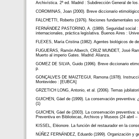
Archivística. 2ª ed. Madrid : Subdirección General de los
COROMINAS, Joan (2000). Breve diccionario etimológico 
FALCHETTI, Roberto (1976). Nociones fundamentales sobr
FERNÁNDEZ PASTORINO, A. (1989). Seguridad social : ant
internacionales, práctica legislativa. Buenos Aires : Univ
FLEXES, María Cristina (1982). Agentes biológicos de det
FUGUERAS, Ramón Alberch, CRUZ MUNDET, José Ramón (2
Muerto al imperio Gates. Madrid: Alianza.
GOMEZ DE SILVA, Guido (1996). Breve diccionario etimo
p.
GONÇALVES DE MAIZTEGUI, Ramona (1978). Instrucciones
Montevideo : [EUBCA]
GRZETICH LONG, Antonio, et al. (2006). Temas jubilato
GUICHEN, Gäel de (1999). La conservación preventiva: 
(1)
GUICHEN, Gäel de (2003). La conservación preventiva: u
Preventiva en Bibliotecas, Archivos y Museos (24 abril 
KISSEL, Eléonore. La función del restaurador en la cons
NÚÑEZ FERNÁNDEZ, Eduardo (1999). Organización y gesti