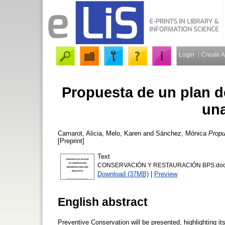
Login
Create 
Propuesta de un plan d
una
Camarot, Alicia
,
Melo, Karen
and
Sánchez, Mónica
Propu
[Preprint]
Text
CONSERVACIÓN Y RESTAURACIÓN BPS.docx 
Download (37MB)
|
Preview
English abstract
Preventive Conservation will be presented, highlighting i