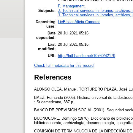
F. Management.
Subjects:
J. Technical services in libraries, archive
J. Technical services in libraries, archive
Depositing
LicBibliot Alicia Camarot
user:
Date
20 Jul 2021 05:16
deposited:
Last
20 Jul 2021 05:16
modified:
URI:
http://hdl.handle.net/10760/42179
Check full metadata for this record
References
ALONSO OLEA, Manuel, TORTURERO PLAZA, José Luis (199
BÁEZ, Fernando (2005). Historia universal de la destrucció
: Sudamericana, 387 p.
BANCO DE PREVISIÓN SOCIAL (2001). Seguridad social 
BUONOCORE, Domingo (1976). Diccionario de bibliotecología 
biblioteconomía, archivología, documentología, tipografí
COMISIÓN DE TERMINOLOGÍA DE LA DIRECCIÓN DE LOS