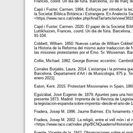
Frances, coord. Un dia de fúria. Barcelona, 10 de març d
Capó i Fuster, Carmen. 1994. Esforços per introduir la lec
la Societat Bíblica Britànica i Estrangera. En Analecta Sa
<https://www.raco.cat/index.php/AnalTar/article/view/381
Capó i Fuster, Carmen. 2020. El paper de la Societat Bíbli
Luttikhuizen, Frances, coord. Un dia de fúria. Barcelona,
91-104.
Cobbett, William. 1850. Nuevas cartas de William Cobbett á
la Historia de la Reforma del mismo autor traduccion de 
las misiones protestantes por el Emo. Sr. Wisseman. Barc
Collie, Michael. 1982. George Borrow: eccentric. Cambri
Corrales Burjalés, Laura. 2014. L’estampa i la primera gu
Barcelona. Departament d’Art i de Musicologia. 875 p. Te
enero 2021].
Eaton, Kent. 2015. Protestant Missionaries in Spain, 18
Eguizábal, José Eugenio de. 1879. Apuntes para una histo
presente 1873. Madrid: Imprenta de la Revista de Legisla
la-legislacion-espanola-sobre-imprenta--desde-el-ano-de-
Fradera, Josep M. 1996. Jaume Balmes. Els fonaments ra
Fradera, Josep M. 2002. La religió, entre el vell món i e
<https://www.raco.cat/index.php/BCNQuadernsHistoria/art
Fuente, Vicente de la. 1842. Observaciones sobre el pro