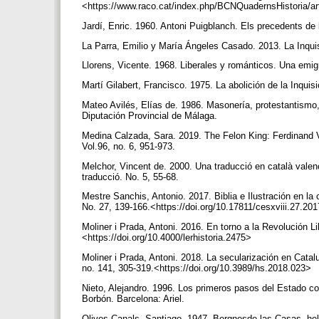
<https://www.raco.cat/index.php/BCNQuadernsHistoria/art
Jardí, Enric. 1960. Antoni Puigblanch. Els precedents d
La Parra, Emilio y María Ángeles Casado. 2013. La Inquis
Llorens, Vicente. 1968. Liberales y románticos. Una emig
Martí Gilabert, Francisco. 1975. La abolición de la Inqu
Mateo Avilés, Elías de. 1986. Masonería, protestantismo,
Diputación Provincial de Málaga.
Medina Calzada, Sara. 2019. The Felon King: Ferdinand VII
Vol.96, no. 6, 951-973.
Melchor, Vincent de. 2000. Una traducció en català valen
traducció. No. 5, 55-68.
Mestre Sanchis, Antonio. 2017. Biblia e Ilustración en la 
No. 27, 139-166.<https://doi.org/10.17811/cesxviii.27.2
Moliner i Prada, Antoni. 2016. En torno a la Revolución Lib
<https://doi.org/10.4000/lerhistoria.2475>
Moliner i Prada, Antoni. 2018. La secularización en Catal
no. 141, 305-319.<https://doi.org/10.3989/hs.2018.023>
Nieto, Alejandro. 1996. Los primeros pasos del Estado con
Borbón. Barcelona: Ariel.
Olives Canals, Santiago. 1947. Bergnesde las Casas, hel