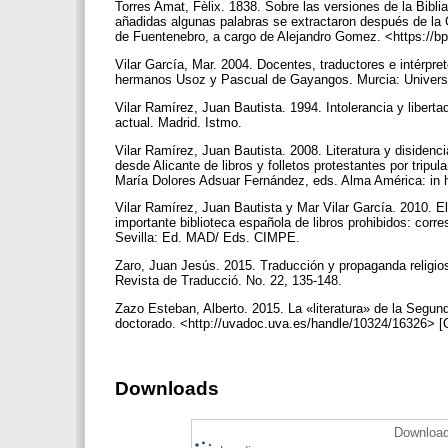
Torres Amat, Fèlix. 1838. Sobre las versiones de la Bibl
añadidas algunas palabras se extractaron después de la 
de Fuentenebro, a cargo de Alejandro Gomez. <https://bp
Vilar García, Mar. 2004. Docentes, traductores e intérpre
hermanos Usoz y Pascual de Gayangos. Murcia: Univers
Vilar Ramírez, Juan Bautista. 1994. Intolerancia y liber
actual. Madrid. Istmo.
Vilar Ramírez, Juan Bautista. 2008. Literatura y disidenci
desde Alicante de libros y folletos protestantes por trip
María Dolores Adsuar Fernández, eds. Alma América: in h
Vilar Ramírez, Juan Bautista y Mar Vilar García. 2010. E
importante biblioteca española de libros prohibidos: cor
Sevilla: Ed. MAD/ Eds. CIMPE.
Zaro, Juan Jesús. 2015. Traducción y propaganda religiosa
Revista de Traducció. No. 22, 135-148.
Zazo Esteban, Alberto. 2015. La «literatura» de la Segund
doctorado. <http://uvadoc.uva.es/handle/10324/16326> [
Downloads
Download