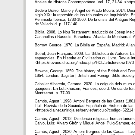
Anales de Historia Contemporánea. Vol. 17, 21-34. <https
Bedera Bravo, Mario y Ángel de Prado Moura. 2014. Deside
siglo XIX: la represión de los tribunales de Inquisición. 
Península Ibérica, 1780-1860: De la crisis del Antiguo Ré
de Valladolid. p. 117-140.
Biblia. 2008. Lo Nou Testament: traducció de Josep Melcio
Casanellas i Bassols. Barcelona: Abadia de Montserrat: 
Borrow, George. 1970. La Biblia en España. Madrid: Alia
Botrel, Jean-François. 2008. La ‘Biblioteca de Autores Esp
espagnoles. En Histoire et Civilisation du Livre. Revue In
<https://revues.droz.org/index.php/HCL/article/view/1973
Browne, George. 1859. The history of the British and Foreig
1854. London: Bagster | British and Foreign Bible Societ
Caballer Albareda, Gemma. 2020. La caiguda dels murs de 
quàquers. En Luttikhuizen, Frances, coord. Un dia de fúr
Montserrat. p. 77-90.
Camós, Agustí. 1998. Antoni Bergnes de las Casas (1801-1
Llull. Revista de la Sociedad Española de Historia de las
<https://dialnet.unirioja.es/servlet/articulo?codigo=6221
Camós, Agustí. 2013. Disidencia religiosa, humanitarism
Calvo, Luis; Álvaro Girón y Miguel Ángel Puig-Samper, ed
Camós, Agustí. 2020. Antoni Bergnes de las Casas i l’assal