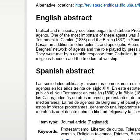
Alternative locations:
http://revistascientificas.filo.uba.a
English abstract
Biblical and missionary societies began to distribute Prot
agents. One of the most important of these agents was 
Testament in Catalan (1836) and the Biblia (1837) in Spa
Casas, in addition to other polemic and apologetic Protes
Bergnes’ network of agents and the role played by press ad
They were met by a notable response from Catholics, in 
religious freedom and the freedom of worship.
Spanish abstract
Las sociedades bíblicas y misioneras comenzaron a distri
agentes en los años treinta del siglo XIX. En esta estra
publicó el Nou Testament en catalán (1836) y la Biblia (
las Casas, además de otros impresos protestantes, de ton
mediterránea. La red de agentes de Bergnes y el papel jug
estos impresos protestantes, generando una importante re
a profundizar el debate sobre la libertad religiosa y la libe
Item type:
Journal article (Paginated)
Protestantismo, Libertad de cultos, Toleran
Keywords:
worship, Religious tolerance, Printers, Barc