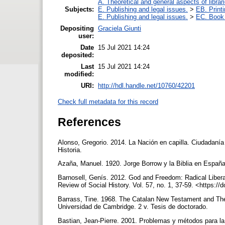
A. Theoretical and general aspects of librar
Subjects:
E. Publishing and legal issues.
>
EB. Printi
E. Publishing and legal issues.
>
EC. Book 
Depositing
Graciela Giunti
user:
Date
15 Jul 2021 14:24
deposited:
Last
15 Jul 2021 14:24
modified:
URI:
http://hdl.handle.net/10760/42201
Check full metadata for this record
References
Alonso, Gregorio. 2014. La Nación en capilla. Ciudadaní
Historia.
Azaña, Manuel. 1920. Jorge Borrow y la Biblia en España
Barnosell, Genís. 2012. God and Freedom: Radical Libera
Review of Social History. Vol. 57, no. 1, 37-59. <https
Barrass, Tine. 1968. The Catalan New Testament and The B
Universidad de Cambridge. 2 v. Tesis de doctorado.
Bastian, Jean-Pierre. 2001. Problemas y métodos para la 