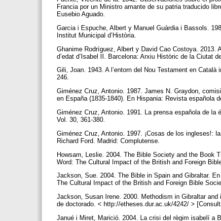
Francia por un Ministro amante de su patria traducido li
Eusebio Aguado.
Garcia i Espuche, Albert y Manuel Guàrdia i Bassols. 1986
Institut Municipal d’Història.
Ghanime Rodríguez, Albert y David Cao Costoya. 2013. Ant
d’edat d’Isabel II. Barcelona: Arxiu Històric de la Ciutat 
Gili, Joan. 1943. A l’entorn del Nou Testament en Català 
246.
Giménez Cruz, Antonio. 1987. James N. Graydon, comisio
en España (1835-1840). En Hispania: Revista española de 
Giménez Cruz, Antonio. 1991. La prensa española de la é
Vol. 30, 361-380.
Giménez Cruz, Antonio. 1997. ¡Cosas de los ingleses!: l
Richard Ford. Madrid: Complutense.
Howsam, Leslie. 2004. The Bible Society and the Book T
Word: The Cultural Impact of the British and Foreign Bibl
Jackson, Sue. 2004. The Bible in Spain and Gibraltar. 
The Cultural Impact of the British and Foreign Bible Soci
Jackson, Susan Irene. 2000. Methodism in Gibraltar and 
de doctorado. < http://etheses.dur.ac.uk/4242/ > [Consul
Janué i Miret, Marició. 2004. La crisi del règim isabelí 