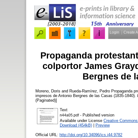
Login
Create 
Propaganda protestant
colportor James Gray
Bergnes de l
Moreno, Doris
and
Rueda-Ramírez, Pedro
Propaganda pro
impresos de Antonio Bergnes de las Casas (1835-1840).
(Paginated)]
Text
- Published version
n44a05.pdf
Available under License
Creative Commons A
Download (454kB)
|
Preview
Official URL:
http://doi.org/10.34096/ics.i44.9782