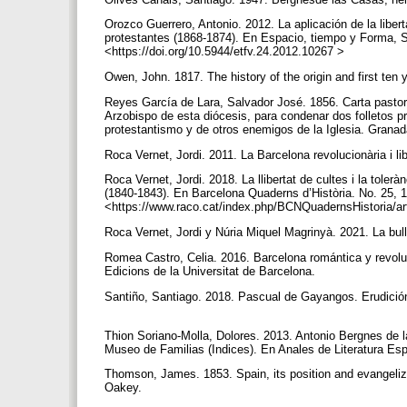
Orozco Guerrero, Antonio. 2012. La aplicación de la liber
protestantes (1868-1874). En Espacio, tiempo y Forma, S
<https://doi.org/10.5944/etfv.24.2012.10267 >
Owen, John. 1817. The history of the origin and first ten 
Reyes García de Lara, Salvador José. 1856. Carta pastor
Arzobispo de esta diócesis, para condenar dos folletos p
protestantismo y de otros enemigos de la Iglesia. Grana
Roca Vernet, Jordi. 2011. La Barcelona revolucionària i li
Roca Vernet, Jordi. 2018. La llibertat de cultes i la tolerà
(1840-1843). En Barcelona Quaderns d’Història. No. 25, 1
<https://www.raco.cat/index.php/BCNQuadernsHistoria/ar
Roca Vernet, Jordi y Núria Miquel Magrinyà. 2021. La bul
Romea Castro, Celia. 2016. Barcelona romántica y revoluci
Edicions de la Universitat de Barcelona.
Santiño, Santiago. 2018. Pascual de Gayangos. Erudición
Thion Soriano-Molla, Dolores. 2013. Antonio Bergnes de l
Museo de Familias (Indices). En Anales de Literatura E
Thomson, James. 1853. Spain, its position and evangelizat
Oakey.