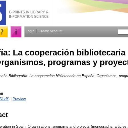
Login
Create Account
fía: La cooperación bibliotecari
rganismos, programas y proyec
spaña
Bibliografía: La cooperación bibliotecaria en España: Organismos, prog
df
851kB)
|
Preview
act
peration in Spain: Organizations, programs and projects (monographs, articles,