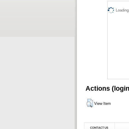
Loading.
Actions (logi
View Item