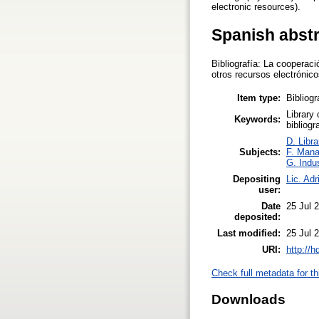
electronic resources).
Spanish abst
Bibliografía: La cooperac
otros recursos electrónico
Item type:
Bibliog
Library
Keywords:
bibliogr
D. Libra
Subjects:
F. Man
G. Indu
Depositing
Lic. Ad
user:
Date
25 Jul 
deposited:
Last modified:
25 Jul 
URI:
http://
Check full metadata for th
Downloads