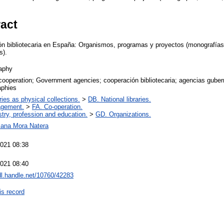
ract
ión bibliotecaria en España: Organismos, programas y proyectos (monografías,
s).
raphy
 cooperation; Government agencies; cooperación bibliotecaria; agencias gubern
aphies
ries as physical collections.
>
DB. National libraries.
agement.
>
FA. Co-operation.
stry, profession and education.
>
GD. Organizations.
riana Mora Natera
2021 08:38
2021 08:40
hdl.handle.net/10760/42283
is record