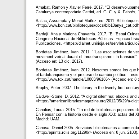
Arnabat, Ramon y Xavier Ferré. 2017. “El desenvolupament 
Catalunya contemporània Cattini, ed. G. C. y X. Febrés,
Bailac, Assumpta y Mercè Muñoz, ed. 2011. Biblioteques 
<http://www.bcn.cat/biblioteques/docs/bib10anys_cat.pd
Bardají, Ana y Mariona Chavarria. 2017. “El ‘Espai Cuines 
Congreso Nacional de Bibliotecas Públicas. Espacio físi
Publicaciones. <https://dialnet.unirioja.es/servlet/arti
Bordetas Jiménez, Ivan. 2011. “ ‘Las asociaciones de ve
moviment veïnal durant el tardofranquisme i la transició”.
(Acceso en: 13 dic. 2017).
Bordetas Jiménez, Ivan. 2012. Nosotros somos los que h
el tardofranquismo y el proceso de cambio político. Tesi
<http://www.tdx.cat/handle/10803/96186> (Acceso en: 8 
Brophy, Peter. 2007. The library in the twenty-first centu
Caldwell-Stone, D. 2012. “A digital dilemma: ebooks and u
<https://americanlibrariesmagazine.org/2012/05/29/a-digi
Canalias, Laura. 2015. “La red de bibliotecas populares 
En Pensar con la historia desde el siglo XXI: actas del 
Madrid: UAM.
Canosa, Daniel 2005. Servicios bibliotecarios a comunida
<http://eprints.rclis.org/11290/> (Acceso en: 8 jun. 2103)