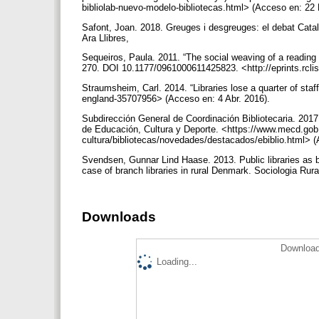
bibliolab-nuevo-modelo-bibliotecas.html> (Acceso en: 22 
Safont, Joan. 2018. Greuges i desgreuges: el debat Catal
Ara Llibres,
Sequeiros, Paula. 2011. “The social weaving of a reading 
270. DOI 10.1177/0961000611425823. <http://eprints.rcli
Straumsheim, Carl. 2014. “Libraries lose a quarter of s
england-35707956> (Acceso en: 4 Abr. 2016).
Subdirección General de Coordinación Bibliotecaria. 2017. 
de Educación, Cultura y Deporte. <https://www.mecd.gob
cultura/bibliotecas/novedades/destacados/ebiblio.html> 
Svendsen, Gunnar Lind Haase. 2013. Public libraries as bre
case of branch libraries in rural Denmark. Sociologia Rura
Downloads
Download
Loading...