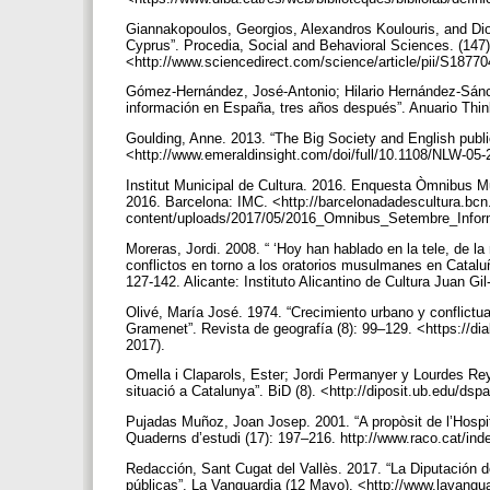
Giannakopoulos, Georgios, Alexandros Koulouris, and Dion
Cyprus”. Procedia, Social and Behavioral Sciences. (147
<http://www.sciencedirect.com/science/article/pii/S187
Gómez-Hernández, José-Antonio; Hilario Hernández-Sánch
información en España, tres años después”. Anuario Thin
Goulding, Anne. 2013. “The Big Society and English publi
<http://www.emeraldinsight.com/doi/full/10.1108/NLW-0
Institut Municipal de Cultura. 2016. Enquesta Òmnibus Mu
2016. Barcelona: IMC. <http://barcelonadadescultura.bcn
content/uploads/2017/05/2016_Omnibus_Setembre_Inform
Moreras, Jordi. 2008. “ ‘Hoy han hablado en la tele, de l
conflictos en torno a los oratorios musulmanes en Catal
127-142. Alicante: Instituto Alicantino de Cultura Juan Gil
Olivé, María José. 1974. “Crecimiento urbano y conflict
Gramenet”. Revista de geografía (8): 99–129. <https://dia
2017).
Omella i Claparols, Ester; Jordi Permanyer y Lourdes Reye
situació a Catalunya”. BiD (8). <http://diposit.ub.edu/d
Pujadas Muñoz, Joan Josep. 2001. “A propòsit de l’Hospital
Quaderns d’estudi (17): 197–216. http://www.raco.cat/i
Redacción, Sant Cugat del Vallès. 2017. “La Diputación de
públicas”. La Vanguardia (12 Mayo). <http://www.lavang