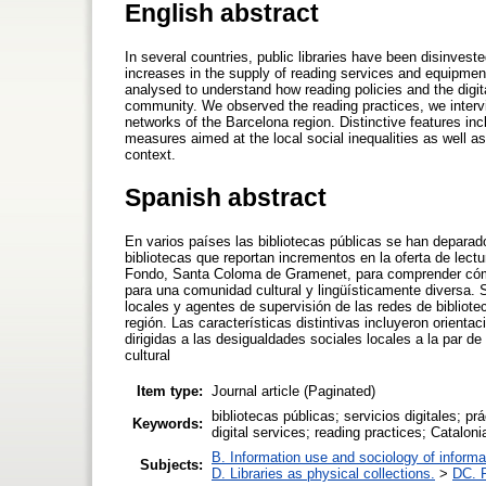
English abstract
In several countries, public libraries have been disinvest
increases in the supply of reading services and equipme
analysed to understand how reading policies and the digita
community. We observed the reading practices, we intervi
networks of the Barcelona region. Distinctive features inc
measures aimed at the local social inequalities as well as
context.
Spanish abstract
En varios países las bibliotecas públicas se han deparad
bibliotecas que reportan incrementos en la oferta de lectu
Fondo, Santa Coloma de Gramenet, para comprender cómo s
para una comunidad cultural y lingüísticamente diversa. S
locales y agentes de supervisión de las redes de bibliote
región. Las características distintivas incluyeron orienta
dirigidas a las desigualdades sociales locales a la par de
cultural
Item type:
Journal article (Paginated)
bibliotecas públicas; servicios digitales; p
Keywords:
digital services; reading practices; Catal
B. Information use and sociology of informa
Subjects:
D. Libraries as physical collections.
>
DC. P