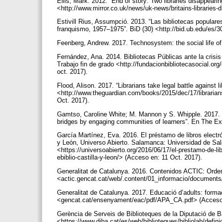
Ellis, Mark. 2012. “End of story: Two libraries disappeari
<http://www.mirror.co.uk/news/uk-news/britains-libraries
Estivill Rius, Assumpció. 2013. “Las bibliotecas popular
franquismo, 1957–1975”. BiD (30) <http://bid.ub.edu/es/3
Feenberg, Andrew. 2017. Technosystem: the social life o
Fernández, Ana. 2014. Bibliotecas Públicas ante la crisi
Trabajo fin de grado <http://fundacionbibliotecasocial.
oct. 2017).
Flood, Alison. 2017. “Librarians take legal battle against
<http://www.theguardian.com/books/2015/dec/17/librarians
Oct. 2017).
Gamtso, Caroline White; M. Mannon y S. Whipple. 2017. 
bridges by engaging communities of learners”. En The Ex
García Martínez, Eva. 2016. El préstamo de libros electrón
y León, Universo Abierto. Salamanca: Universidad de Sa
<https://universoabierto.org/2016/06/17/el-prestamo-de-lib
ebiblio-castilla-y-leon/> (Acceso en: 11 Oct. 2017).
Generalitat de Catalunya. 2016. Contenidos ACTIC: Orden
<actic.gencat.cat/web/.content/01_informacio/documents
Generalitat de Catalunya. 2017. Educació d’adults: formac
<gencat.cat/ensenyament/eac/pdf/APA_CA.pdf> (Acceso 
Gerència de Serveis de Biblioteques de la Diputació de B
<https://www.diba.cat/es/web/biblioteques/bibliolab/defin