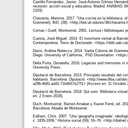
Castillo Fernández, Javier; José-Antonio Gómez Hernández
recesión: acción social y educativa. Madrid: ANABAD; Mur
2103).
Chavarria, Mariona. 2017. “Una cocina en la biblioteca: 
Gramenet). BiD, (38). <http://bid.ub.edu/es/38/chavarria
Comas i Guell, Montserrat. 2001. Lectura i biblioteques 
Cuesta, José Miguel. 2014. El moviment veïnal al Barcel
Contemporània. Tesis de Doctorado. <https://ddd.uab.cat
Davis, Andrea Rebecca. 2014. Santa Coloma de Gramenet: 
Diego: University of California,. PhD Dissertation. <http
Della Porta, Donatella. 2018. Legacies and memories in
University Press.
Diputació de Barcelona. 2013. Principals resultats del co
habitants. Barcelona: Diputació. <http://www.diba.cat/
a29b-4b81-aa91-71b4b57e27f1> (Acceso en: 11 Octubre 
Diputació de Barcelona. 2018. Qui som. Biblioteca virtual
en: 2 Enero 2018).
Duch, Montserrat; Ramon Arnabat y Xavier Ferré, ed. 2015
Barcelona: Abadia de Montserrat.
Ealham, Chris. 2007. “Una ‘geografía imaginada’: ideologí
c. 1835-1936.” Historia social (59): 55–76. <http://dialne